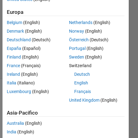
20 Mag
2021
Europa
0
Risposte
Belgium
(English)
Netherlands
(English)
Denmark
(English)
Norway
(English)
Aggiornato
Deutschland
(Deutsch)
Österreich
(Deutsch)
20 Mag
España
(Español)
Portugal
(English)
2021
13
Finland
(English)
Sweden
(English)
Visualizzazioni
France
(Français)
Switzerland
(30 giorni)
Ireland
(English)
Deutsch
Italia
(Italiano)
English
Luxembourg
(English)
Français
United Kingdom
(English)
Asia-Pacifico
Australia
(English)
India
(English)