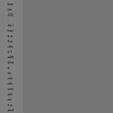
line 
(in 
2D)
.  
As i 
hav
e a 
fun
ctio
n f 
with 
thre
e 
sy
mb
olic 
vari
abl
es 
x,y, 
and 