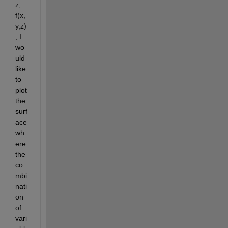
z, 
f(x,
y,z)
, I 
wo
uld 
like 
to 
plot 
the 
surf
ace 
wh
ere 
the 
co
mbi
nati
on 
of 
vari