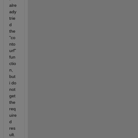
alre
ady 
trie
d 
the 
"co
nto
urf" 
fun
ctio
n, 
but 
i do 
not 
get 
the 
req
uire
d 
res
ult. 