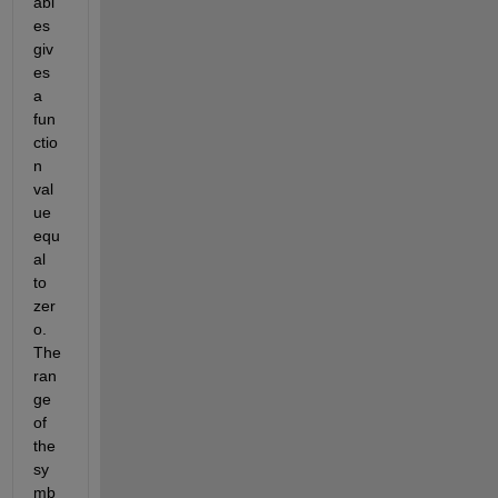
abl
es 
giv
es 
a 
fun
ctio
n 
val
ue 
equ
al 
to 
zer
o. 
The 
ran
ge 
of 
the 
sy
mb