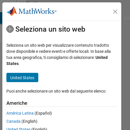
Vai al contenuto
MATLAB
Answers
ATLAB Answers
File Exchange
Cody
AI Chat Playground
Dis
Seleziona un sito web
Seleziona un sito web per visualizzare contenuto tradotto
Plot an
dove disponibile e vedere eventi e offerte locali. In base alla
tua area geografica, ti consigliamo di selezionare:
United
isosurface
States
.
of a
function
United States
depending
Puoi anche selezionare un sito web dal seguente elenco:
on three
variables
Americhe
América Latina
(Español)
Abdelmajid
Canada
(English)
Ben yahya
United States
(English)