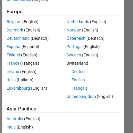
Risposta
Europa
Aggiornato
Belgium
(English)
Netherlands
(English)
31 Mag
Denmark
(English)
Norway
(English)
2021
20
Deutschland
(Deutsch)
Österreich
(Deutsch)
Visualizzazioni
España
(Español)
Portugal
(English)
(30 giorni)
Finland
(English)
Sweden
(English)
France
(Français)
Switzerland
Mostra
Ireland
(English)
Deutsch
commenti
Italia
(Italiano)
English
meno
Luxembourg
(English)
Français
recenti
United Kingdom
(English)
Asia-Pacifico
Australia
(English)
Hell
o
India
(English)