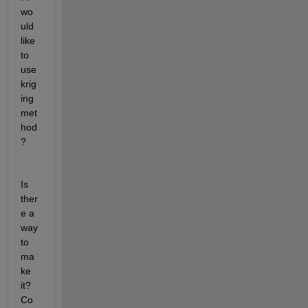
wo
uld 
like 
to 
use 
krig
ing 
met
hod
?
Is 
ther
e a 
way 
to 
ma
ke 
it? 
Co