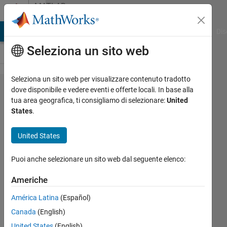
Vai al contenuto
MATLAB
Answers
ATLAB Answers
File Exchange
Cody
AI Chat Playground
Dis
Seleziona un sito web
Seleziona un sito web per visualizzare contenuto tradotto
How to
dove disponibile e vedere eventi e offerte locali. In base alla
tua area geografica, ti consigliamo di selezionare:
United
create
States
.
contour
maps in
United States
MATLAB?
Puoi anche selezionare un sito web dal seguente elenco:
Ivan
Americhe
Mich
América Latina
(Español)
24 Mag
2021
Canada
(English)
1
United States
(English)