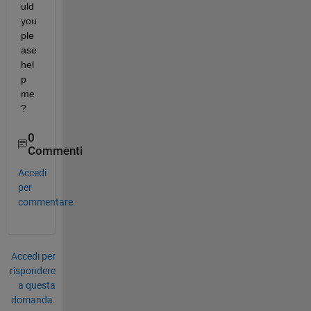
uld 
you 
ple
ase 
hel
p 
me
?
0
Commenti
Accedi
per
commentare.
Accedi per
rispondere
a questa
domanda.