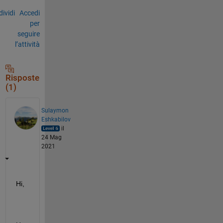
ividi
Accedi
per
seguire
l’attività
Risposte
(1)
Sulaymon
Eshkabilov
il
24 Mag
2021
Hi,