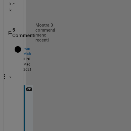
luc
k.
Mostra 3
5
commenti
Commenti
meno
recenti
Ivan
Mich
il 26
Mag
2021
M
y 
c
o
d
e 