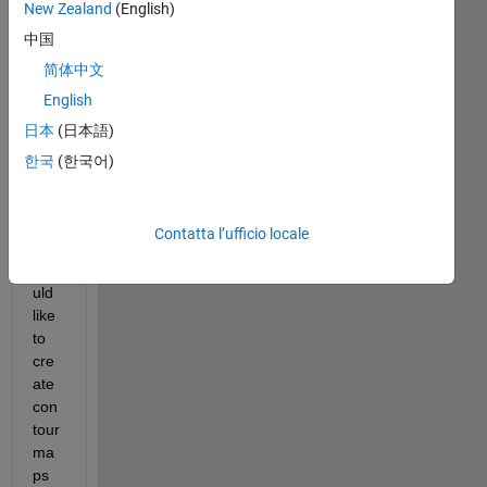
I 
New Zealand
(English)
hav
中国
e a 
简体中文
que
stio
English
n 
日本
(日本語)
abo
한국
(한국어)
ut a 
cod
e
Contatta l’ufficio locale
I 
wo
uld 
like 
to 
cre
ate 
con
tour 
ma
ps 