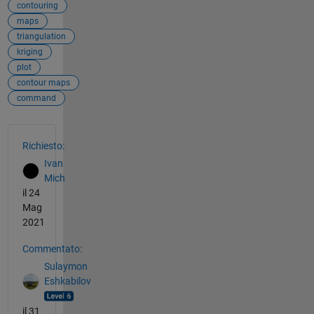
contouring
maps
triangulation
kriging
plot
contour maps
command
Vedere anche
Richiesto:
Ivan
Mich
il 24
Mag
2021
Commentato:
Sulaymon
Eshkabilov
il 31