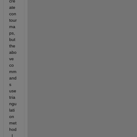
cre
ate 
con
tour 
ma
ps, 
but 
the 
abo
ve 
co
mm
and
s 
use 
tria
ngu
lati
on 
met
hod
. I 