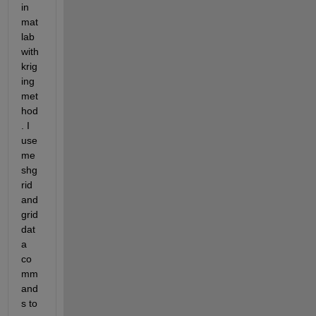
in 
mat
lab 
with 
krig
ing 
met
hod
. I 
use 
me
shg
rid 
and 
grid
dat
a 
co
mm
and
s to 