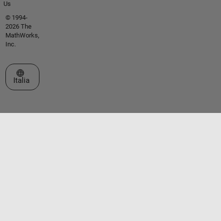
Us
© 1994-
2026 The
MathWorks,
Inc.
Seleziona un sito web
Italia