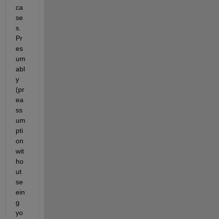
ca
se
s. 
Pr
es
um
abl
y 
(pr
ea
ss
um
pti
on 
wit
ho
ut 
se
ein
g 
yo