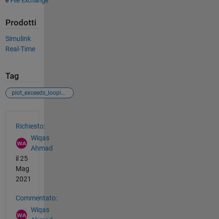
e
File Exchange
Prodotti
Simulink
Real-Time
Tag
plot_exceeds_loopindex
Vedere anche
Richiesto:
Wiqas
Ahmad
il 25
Mag
2021
Commentato:
Wiqas