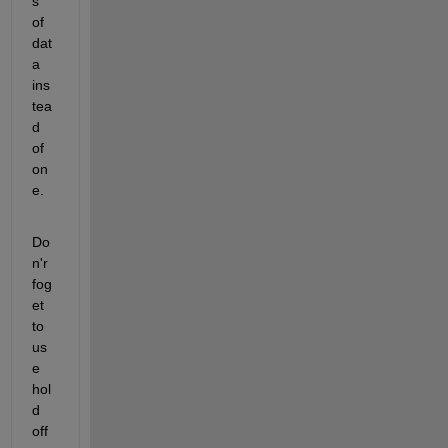
s 
of 
dat
a 
ins
tea
d 
of 
on
e.
Do
n'r 
fog
et 
to 
us
e 
hol
d 
off 