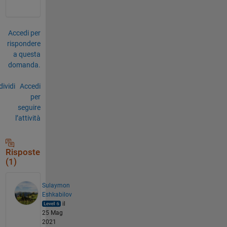
Accedi per
rispondere
a questa
domanda.
ividi
Accedi
per
seguire
l’attività
Risposte
(1)
Sulaymon
Eshkabilov
il
25 Mag
2021