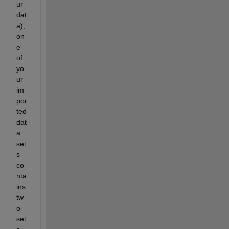
ur 
dat
a), 
on
e 
of 
yo
ur 
im
por
ted 
dat
a 
set
s 
co
nta
ins 
tw
o 
set