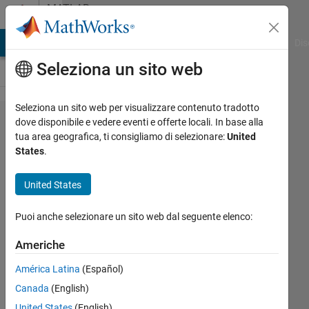
Vai al contenuto
MATLAB
Answers
ATLAB Answers
File Exchange
Cody
AI Chat Playground
Dis
Seleziona un sito web
Seleziona un sito web per visualizzare contenuto tradotto
Why
dove disponibile e vedere eventi e offerte locali. In base alla
tua area geografica, ti consigliamo di selezionare:
United
my
States
.
plotting
curves
United States
exceed
Puoi anche selezionare un sito web dal seguente elenco:
the
loop
Americhe
index?
América Latina
(Español)
Canada
(English)
Wiqas
United States
(English)