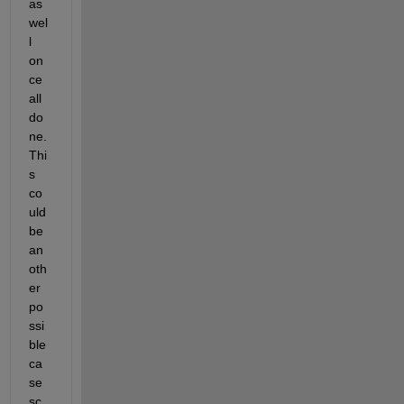
as 
wel
l 
on
ce 
all 
do
ne. 
Thi
s 
co
uld 
be 
an
oth
er 
po
ssi
ble 
ca
se 
sc