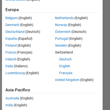
Ahmad
25 Mag
Europa
2021
Belgium
(English)
Netherlands
(English)
1
Risposta
Denmark
(English)
Norway
(English)
Deutschland
(Deutsch)
Österreich
(Deutsch)
Aggiornato
España
(Español)
Portugal
(English)
25 Mag
Finland
(English)
Sweden
(English)
2021
9
France
(Français)
Switzerland
Visualizzazioni
Ireland
(English)
Deutsch
(30 giorni)
Italia
(Italiano)
English
Luxembourg
(English)
Français
United Kingdom
(English)
Asia-Pacifico
Australia
(English)
India
(English)