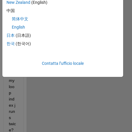
New Zealand
(English)
中国
Wh
y I 
简体中文
see 
English
thre
日本
(日本語)
e 
plot
한국
(한국어)
ting 
cur
ves 
Contatta l’ufficio locale
whil
e 
my 
loo
p 
ind
ex j 
run
s 
twic
e?