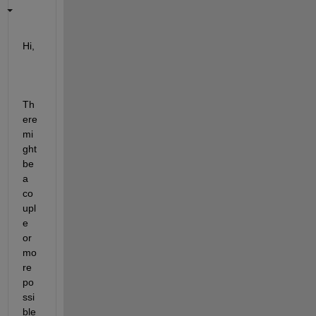
Hi,
Th
ere 
mi
ght 
be 
a 
co
upl
e 
or 
mo
re 
po
ssi
ble 