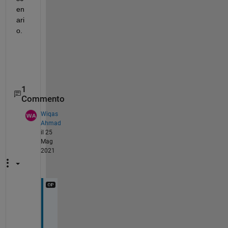
en
ari
o. 
1
Commento
Wiqas
Ahmad
il 25
Mag
2021
T
h
a