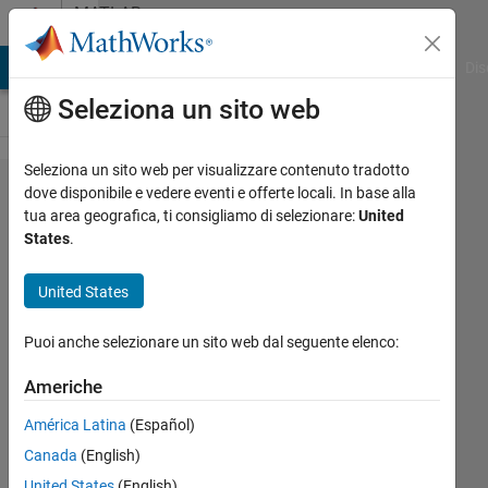
Vai al contenuto
MATLAB
Answers
ATLAB Answers
File Exchange
Cody
AI Chat Playground
Dis
Seleziona un sito web
Seleziona un sito web per visualizzare contenuto tradotto
How to
dove disponibile e vedere eventi e offerte locali. In base alla
tua area geografica, ti consigliamo di selezionare:
United
interpolate
States
.
between
two
United States
adjacent
Puoi anche selezionare un sito web dal seguente elenco:
points of
time series
Americhe
data, if the
América Latina
(Español)
difference
Canada
(English)
between
United States
(English)