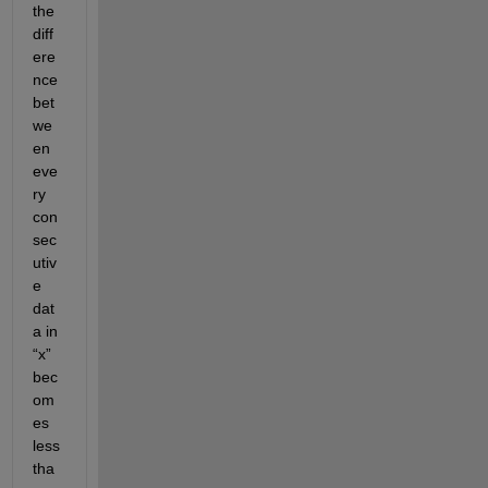
the 
diff
ere
nce 
bet
we
en 
eve
ry 
con
sec
utiv
e 
dat
a in 
“x” 
bec
om
es 
less 
tha