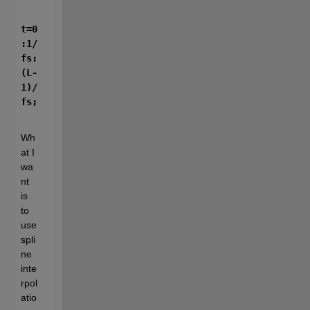
t=0
:1/
fs:
(L-
1)/
fs;
Wh
at I 
wa
nt 
is 
to 
use 
spli
ne 
inte
rpol
atio