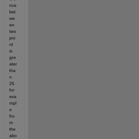
nce 
bet
we
en 
two 
poi
nt 
is 
gre
ater 
tha
n 
25. 
for 
exa
mpl
e 
fro
m 
the 
abo