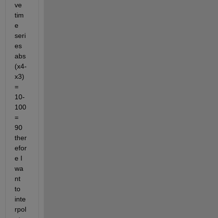
ve 
tim
e 
seri
es 
abs
(x4-
x3)
= 
10-
100
= 
90 
ther
efor
e I 
wa
nt 
to 
inte
rpol