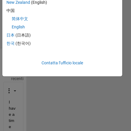
New Zealand
(English)
Aggiornato
中国
28 Mag
简体中文
2021
19
English
Visualizzazioni
日本
(日本語)
(30 giorni)
한국
(한국어)
Mostra
Contatta l’ufficio locale
commenti
meno
recenti
I 
hav
e a 
tim
e 