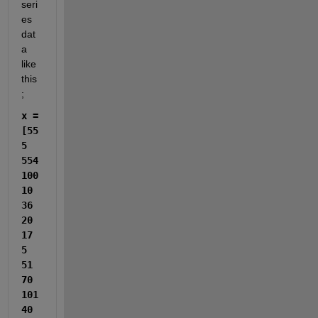
seri
es 
dat
a 
like 
this
; 
x = 
[55
5 
554 
100 
10 
36 
20 
17 
5 
51 
70 
101 
40 