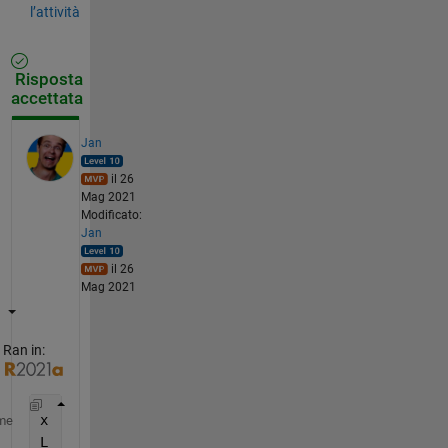
l’attività
Risposta
accettata
Jan
il 26
Mag 2021
Modificato:
Jan
il 26
Mag 2021
Ran in:
x  = [555 554 100 10 36 20 17 5 51 70 101 40 13];
me
L  = numel(x);