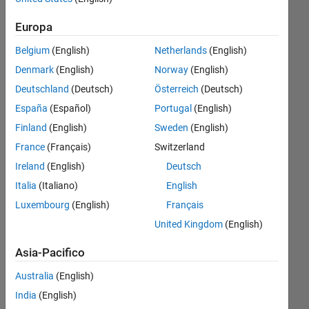
any two
Europa
consecutive
Belgium
(English)
Netherlands
(English)
points is
Denmark
(English)
Norway
(English)
greater
Deutschland
(Deutsch)
Österreich
(Deutsch)
than 25 by
España
(Español)
Portugal
(English)
using for
Finland
(English)
Sweden
(English)
loop?
France
(Français)
Switzerland
Ireland
(English)
Deutsch
Yared
Italia
(Italiano)
English
Daniel
26 Mag
Luxembourg
(English)
Français
2021
United Kingdom
(English)
3
Risposte
Asia-Pacifico
Australia
(English)
Risposta
India
(English)
accettata