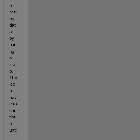
e 
seri
es 
dat
a
by 
usi
ng 
a 
loo
p. 
The 
loo
p 
hav
e to 
con
tinu
e 
unti
l 