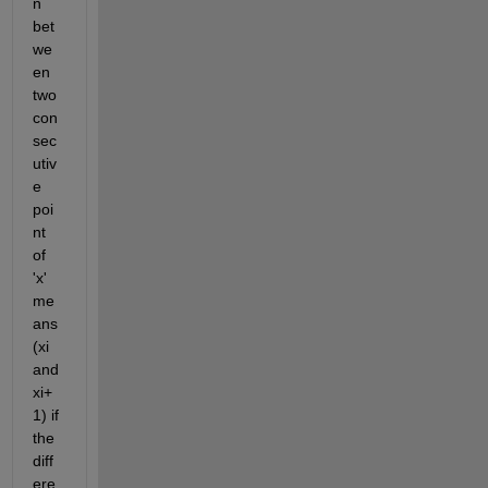
n 
bet
we
en 
two 
con
sec
utiv
e 
poi
nt 
of 
'x' 
me
ans 
(xi 
and 
xi+
1) if 
the 
diff
ere