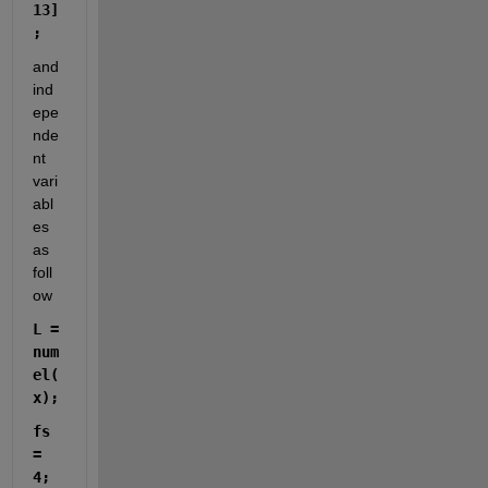
13]
;
and 
ind
epe
nde
nt 
vari
abl
es 
as 
foll
ow
L = 
num
el(
x);
fs 
= 
4;