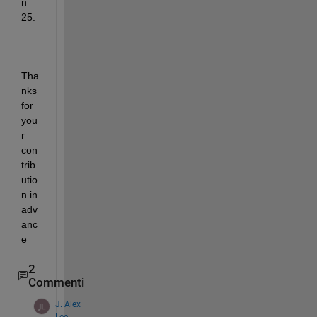
n 
25.
Tha
nks 
for 
you
r 
con
trib
utio
n in 
adv
anc
e
2
Commenti
J. Alex
Lee