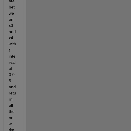
ate 
bet
we
en 
x3 
and 
x4 
with 
t 
inte
rval 
of 
0.0
5 
and 
retu
rn 
all 
the 
ne
w 
tim