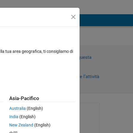
e
lla tua area geografica, ti consigliamo di
Accedi per rispondere a questa
domanda.
Condividi
Accedi per seguire l’attività
Asia-Pacifico
Australia
(English)
Richiesto:
India
(English)
Albert Bing
New Zealand
(English)
il 26 Mag 2021