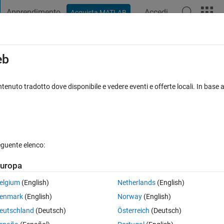
Apprendimento
Accedi
Acquista MATLAB
t Playground
Discussioni
Concorsi
Blog
Pubblica
Altro
iga
FAQ su MATLAB
Altro
eb
nly become very slow? Need to wait mor
tenuto tradotto dove disponibile e vedere eventi e offerte locali. In base a
Risposta accettata
Aggiornato 28 Mag 2021
a
eguente elenco:
uropa
elgium
(English)
Netherlands
(English)
enmark
(English)
Norway
(English)
0 voti
eutschland
(Deutsch)
Österreich
(Deutsch)
 the contents. The window shows, but without title, prompt, or buttons 