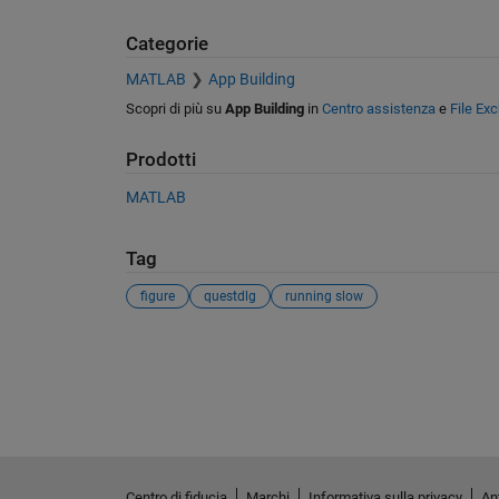
Categorie
MATLAB
App Building
Scopri di più su
App Building
in
Centro assistenza
e
File Ex
Prodotti
MATLAB
Tag
figure
questdlg
running slow
Vedere anche
Centro di fiducia
Marchi
Informativa sulla privacy
Ant