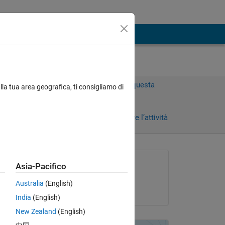
Accedi per rispondere a questa
lla tua area geografica, ti consigliamo di
domanda.
Condividi
Accedi per seguire l’attività
Richiesto:
Asia-Pacifico
RS
Australia
(English)
il 14 Ago 2013
Copy
India
(English)
New Zealand
(English)