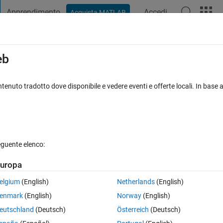
Apprendimento
Accedi
Acquista MATLAB
t Playground
Discussioni
Concorsi
Blog
Pubblica
Altro
iga
FAQ su MATLAB
Altro
eb
oming how can I solve?
tenuto tradotto dove disponibile e vedere eventi e offerte locali. In base a
ioni (30 giorni)
eguente elenco:
uropa
0 voti
Apri in MATLAB Online
elgium
(English)
Netherlands
(English)
Theme
enmark
(English)
Norway
(English)
ation from input file.
eutschland
(Deutsch)
Österreich
(Deutsch)