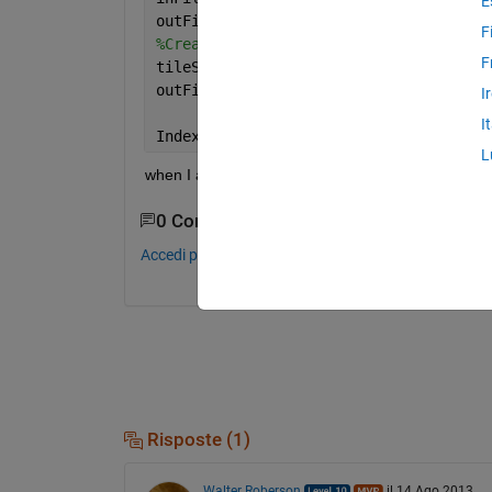
E
outFile       = 
'out.tif'
;
F
%Create an output TIFF file with tile 
F
tileSize      = [128, 128]; 
% has to b
outFileWriter = bigTiffWriter(outFile,
I
I
Index 
exceeds matrix dimensions.
L
when I am working with .tiff image file this error
0 Commenti
Accedi per commentare.
Risposte (1)
Walter Roberson
il 14 Ago 2013