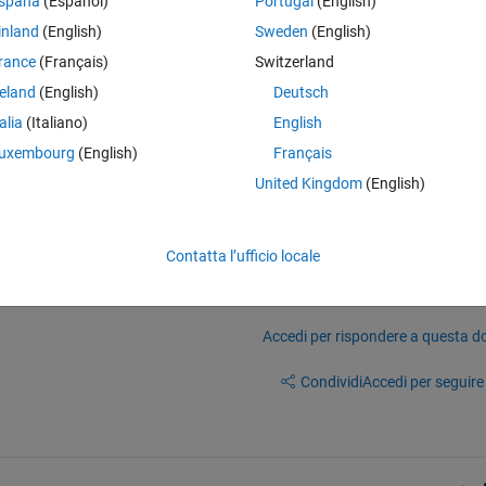
spaña
(Español)
Portugal
(English)
inland
(English)
Sweden
(English)
size of 128x128
rance
(Français)
Switzerland
e a multiple of 16.
 inFileInfo(1).Height, inFileInfo(2).Width, tileSize(1),
reland
(English)
Deutsch
talia
(Italiano)
English
uxembourg
(English)
Français
 is coming for that which parameter to be change, how can I solve?
United Kingdom
(English)
Contatta l’ufficio locale
Accedi per rispondere a questa 
Condividi
Accedi per seguire l