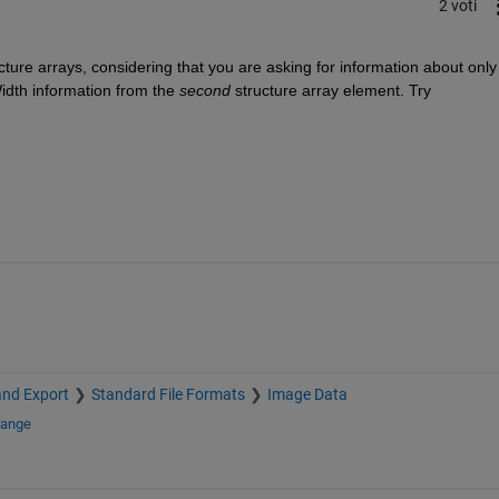
2 voti
ture arrays, considering that you are asking for information about only 
Width information from the
second
 structure array element. Try 
and Export
Standard File Formats
Image Data
hange