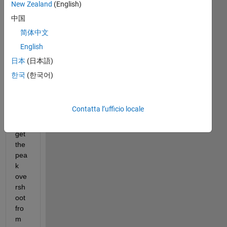
New Zealand
(English)
y 
for 
中国
inte
简体中文
rru
English
pt , 
can 
日本
(日本語)
I 
한국
(한국어)
kno
w 
ho
Contatta l’ufficio locale
w 
to 
get 
the 
pea
k 
ove
rsh
oot 
fro
m 