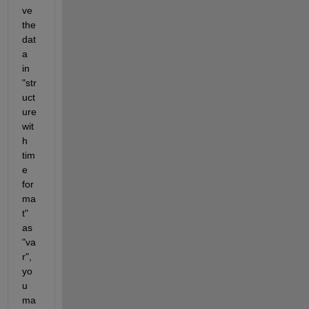
ve 
the 
dat
a 
in 
"str
uct
ure 
wit
h 
tim
e 
for
ma
t" 
as 
"va
r", 
yo
u 
ma