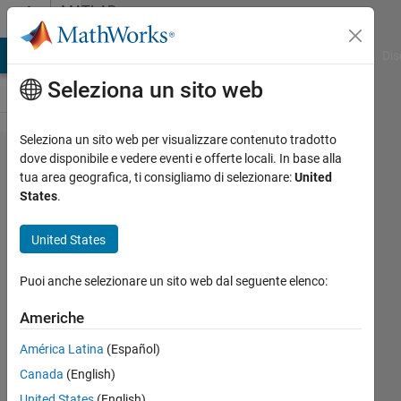
Vai al contenuto
MATLAB
Answers
ATLAB Answers
File Exchange
Cody
AI Chat Playground
Dis
Seleziona un sito web
Seleziona un sito web per visualizzare contenuto tradotto
How to
dove disponibile e vedere eventi e offerte locali. In base alla
tua area geografica, ti consigliamo di selezionare:
United
get the
States
.
peak
overshoot
United States
from
Puoi anche selezionare un sito web dal seguente elenco:
simulink
?
Americhe
América Latina
(Español)
CHEW
Canada
(English)
Yen LI
United States
(English)