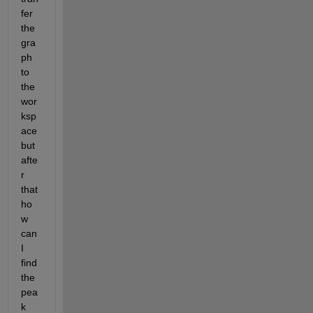
fer 
the 
gra
ph 
to 
the 
wor
ksp
ace 
but 
afte
r 
that 
ho
w 
can 
I 
find 
the 
pea
k 