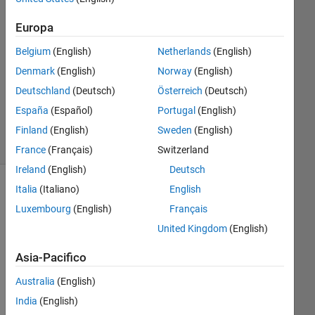
5 Giu
2021
Europa
1
Risposta
Belgium
(English)
Netherlands
(English)
Denmark
(English)
Norway
(English)
Aggiornato
Deutschland
(Deutsch)
Österreich
(Deutsch)
8 Giu 2021
España
(Español)
Portugal
(English)
2
Visualizzazioni
Finland
(English)
Sweden
(English)
(30 giorni)
France
(Français)
Switzerland
Ireland
(English)
Deutsch
Italia
(Italiano)
English
Luxembourg
(English)
Français
United Kingdom
(English)
Asia-Pacifico
Australia
(English)
HI, 
India
(English)
sorr