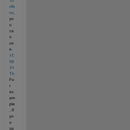
To
olb
ox
, 
yo
u 
ca
n 
us
e
st
ep
in
fo
. 
Fo
r 
ex
am
ple
, If 
yo
u 
sa