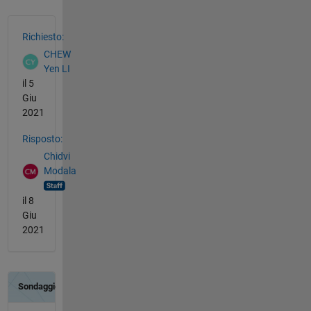
Vedere anche
Richiesto:
CHEW
Yen LI
il 5
Giu
2021
Risposto:
Chidvi
Modala
il 8
Giu
2021