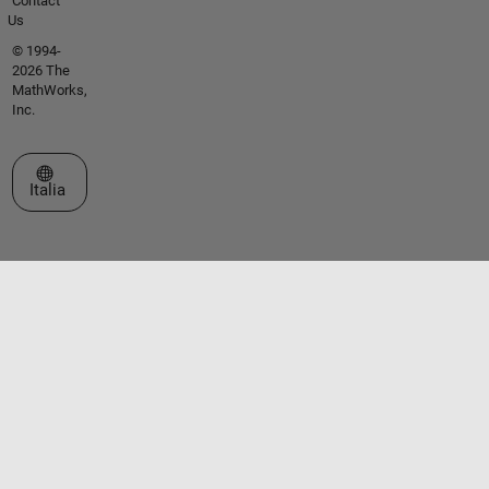
Contact
Us
© 1994-
2026 The
MathWorks,
Inc.
Seleziona un sito web
Italia