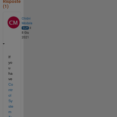
Risposte
(1)
Chidvi
Modala
il
8 Giu
2021
If 
yo
u 
ha
ve
Co
ntr
ol 
Sy
ste
m 