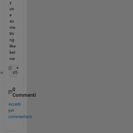
y 
us
e 
so
me
thi
ng 
like 
bel
ow
stepinfo(var.signals.values, var.time)
me
0
Commenti
Accedi
per
commentare.