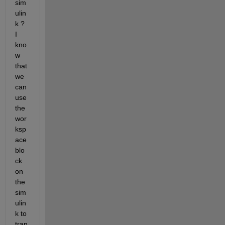
sim
ulin
k ? 
I 
kno
w 
that 
we 
can 
use 
the 
wor
ksp
ace 
blo
ck 
on 
the 
sim
ulin
k to 
tran