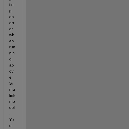
tin
g 
an 
err
or 
wh
en 
run
nin
g 
ab
ov
e 
Si
mu
link 
mo
del
. 
Yo
u 