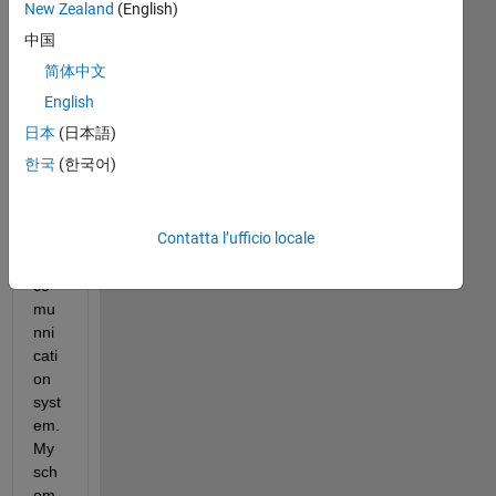
to 
New Zealand
(English)
sim
中国
ulat
简体中文
e 
with 
English
Sim
日本
(日本語)
ulin
한국
(한국어)
k a 
sim
ple 
Contatta l’ufficio locale
OF
DM 
co
mu
nni
cati
on 
syst
em. 
My 
sch
em