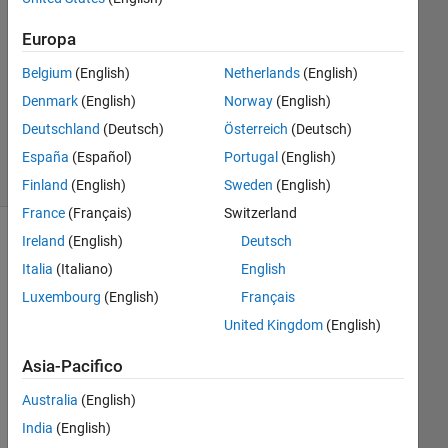
1
Risposta
Europa
Aggiornato
Belgium
(English)
Netherlands
(English)
28 Lug
Denmark
(English)
Norway
(English)
2021
Deutschland
(Deutsch)
Österreich
(Deutsch)
15
Visualizzazioni
España
(Español)
Portugal
(English)
(30 giorni)
Finland
(English)
Sweden
(English)
France
(Français)
Switzerland
Ireland
(English)
Deutsch
Italia
(Italiano)
English
Luxembourg
(English)
Français
United Kingdom
(English)
Asia-Pacifico
I'm 
Australia
(English)
tryi
India
(English)
ng 