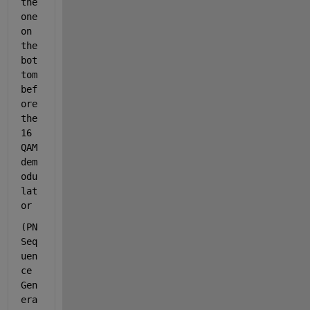
the 
one 
on 
the 
bot
tom 
bef
ore 
the 
16 
QAM 
dem
odu
lat
or 
(PN 
Seq
uen
ce 
Gen
era