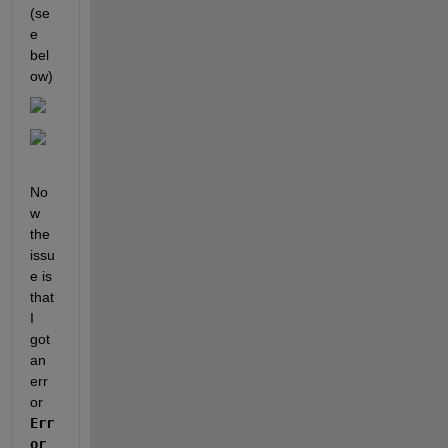
(se
e 
bel
ow)
No
w 
the 
issu
e is 
that 
I 
got 
an 
err
or 
Err
or 