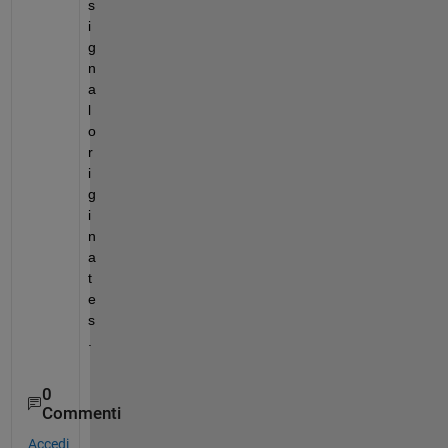
s
i
g
n
a
l 
o
r
i
g
i
n
a
t
e
s
. 
0
Commenti
Accedi