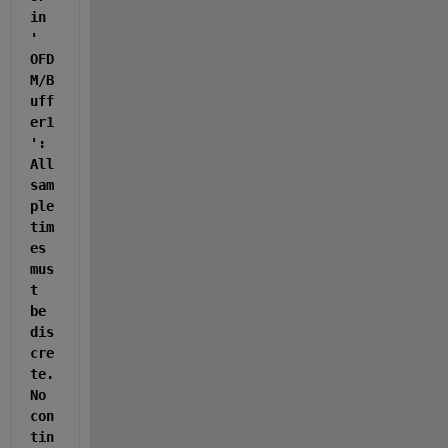
in 
'
OFD
M/B
uff
er1
': 
All 
sam
ple 
tim
es 
mus
t 
be 
dis
cre
te. 
No 
con
tin