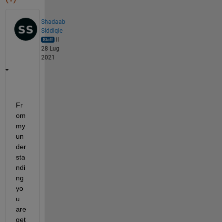
Shadaab
Siddiqie
il
28 Lug
2021
Fr
om 
my 
un
der
sta
ndi
ng 
yo
u 
are 
get