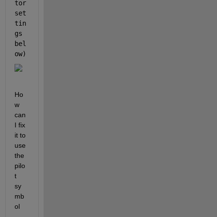
tor 
set
tin
gs 
bel
ow)
Ho
w 
can 
I fix 
it to 
use 
the 
pilo
t 
sy
mb
ol