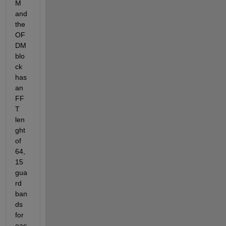
M 
and 
the 
OF
DM 
blo
ck 
has 
an 
FF
T 
len
ght 
of 
64, 
15 
gua
rd 
ban
ds 
for 
eac