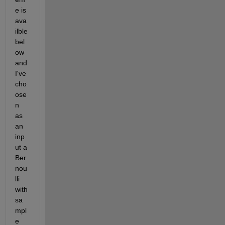
e is 
ava
ilble 
bel
ow 
and 
I've 
cho
ose
n 
as 
an 
inp
ut a 
Ber
nou
lli 
with 
sa
mpl
e 