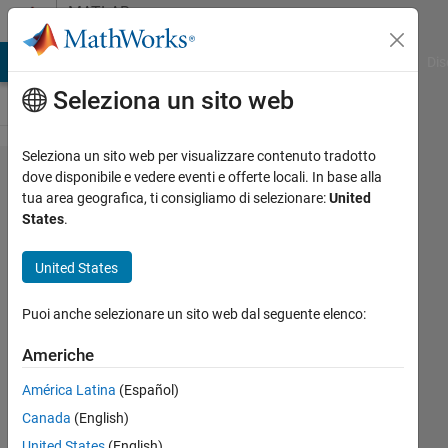
Vai al contenuto
MATLAB
Answers
ATLAB Answers
File Exchange
Cody
AI Chat Playground
Dis
Seleziona un sito web
Seleziona un sito web per visualizzare contenuto tradotto
OFDM
dove disponibile e vedere eventi e offerte locali. In base alla
tua area geografica, ti consigliamo di selezionare:
United
Modulator
States
.
with Pilot
subcarrier
United States
gives
Puoi anche selezionare un sito web dal seguente elenco:
error
Americhe
Nico
América Latina
(Español)
8 Giu
Canada
(English)
2021
United States
(English)