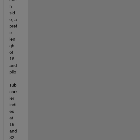
h 
sid
e, a 
pref
ix 
len
ght 
of 
16 
and 
pilo
t 
sub
carr
ier 
indi
es 
at 
16 
and 
32 