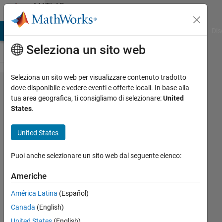
Vai al contenuto
MATLAB
Answers
ATLAB Answers
File Exchange
Cody
AI Chat Playground
Dis
Seleziona un sito web
Seleziona un sito web per visualizzare contenuto tradotto
How to
dove disponibile e vedere eventi e offerte locali. In base alla
tua area geografica, ti consigliamo di selezionare:
United
make
States
.
the code
efficient?
United States
Puoi anche selezionare un sito web dal seguente elenco:
Ammy
8 Giu
Americhe
2021
América Latina
(Español)
3
Risposte
Canada
(English)
United States
(English)