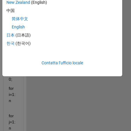
New Zealand
(English)
owi
ng 
中国
cod
简体中文
e .
English
x=
日本
(日本語)
[0:n
-1];
한국
(한국어)
y=
[0:n
Contatta l’ufficio locale
-1];
k = 
0;
for 
i=1:
n
for 
j=1:
n