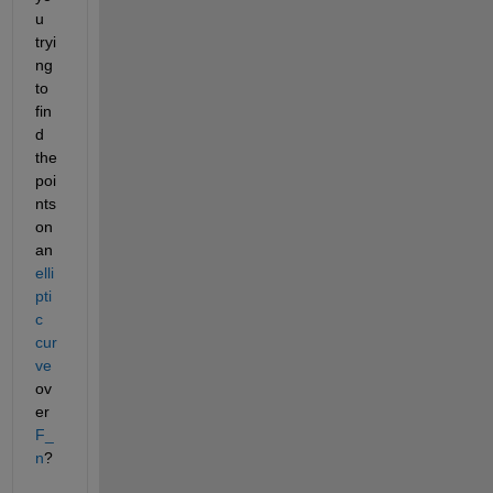
u 
tryi
ng 
to 
fin
d 
the 
poi
nts 
on 
an 
elli
pti
c 
cur
ve
ov
er 
F_
n
?