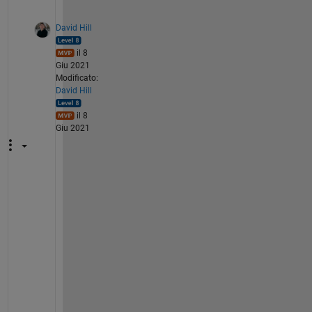
David Hill
il 8
Giu 2021
Modificato:
David Hill
il 8
Giu 2021
Y
o
u 
c
o
u
l
d 
t