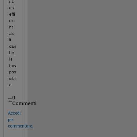
nt, 
as 
effi
cie
nt 
as 
it 
can 
be. 
Is 
this 
pos
sibl
e
0
Commenti
Accedi
per
commentare.