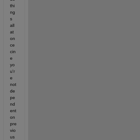
thi
ng
s 
all 
at 
on
ce 
cin
e 
yo
u'r
e 
not 
de
pe
nd
ent 
on 
pre
vio
us 