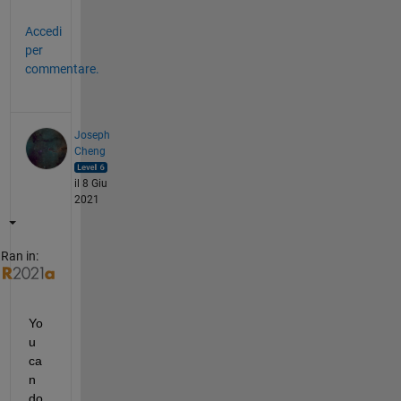
Accedi
per
commentare.
Joseph
Cheng
il 8 Giu
2021
Ran in:
Yo
u 
ca
n 
do 