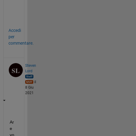
d
e
.
Accedi
per
commentare.
Steven
Lord
il
8 Giu
2021
Ar
e 
yo