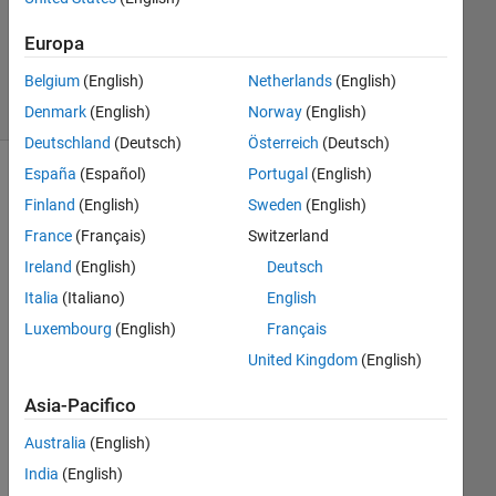
Aggiornato
8 Giu 2021
Europa
7
Belgium
(English)
Netherlands
(English)
Visualizzazioni
(30 giorni)
Denmark
(English)
Norway
(English)
Deutschland
(Deutsch)
Österreich
(Deutsch)
España
(Español)
Portugal
(English)
Mostra
Finland
(English)
Sweden
(English)
commenti
meno
France
(Français)
Switzerland
recenti
Ireland
(English)
Deutsch
Italia
(Italiano)
English
Luxembourg
(English)
Français
I 
United Kingdom
(English)
hav
e 
Asia-Pacifico
ma
de 
Australia
(English)
the 
India
(English)
foll