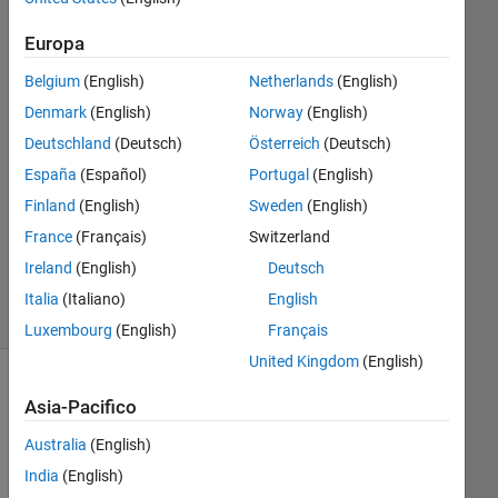
junghwan
Europa
Na
9 Giu
Belgium
(English)
Netherlands
(English)
2021
Denmark
(English)
Norway
(English)
1
Deutschland
(Deutsch)
Österreich
(Deutsch)
Risposta
España
(Español)
Portugal
(English)
Aggiornato
Finland
(English)
Sweden
(English)
30 Mag
France
(Français)
Switzerland
2024
12
Ireland
(English)
Deutsch
Visualizzazioni
Italia
(Italiano)
English
(30 giorni)
Luxembourg
(English)
Français
United Kingdom
(English)
Asia-Pacifico
Australia
(English)
India
(English)