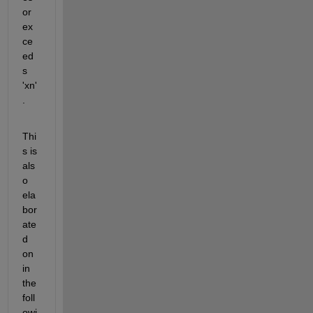
or 
ex
ce
ed
s 
'
xn
'
. 
Thi
s is 
als
o 
ela
bor
ate
d 
on 
in 
the 
foll
owi