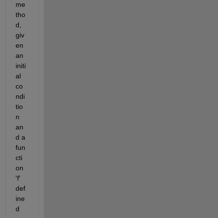
me
tho
d, 
giv
en 
an 
initi
al 
co
ndi
tio
n 
an
d a 
fun
cti
on 
'f' 
def
ine
d 