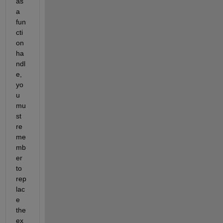
as 
a 
fun
cti
on 
ha
ndl
e, 
yo
u 
mu
st 
re
me
mb
er 
to 
rep
lac
e 
the 
ex