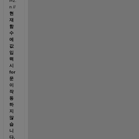
i=2:
n // 
현
재 
함
수
에 
값 
입
력
시 
for
문
이 
작
동
하
지 
않
습
니
다.