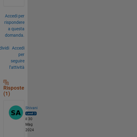
Accedi per
rispondere
a questa
domanda.
ividi
Accedi
per
seguire
l’attività
Risposte
(1)
Shivani
il 30
Mag
2024