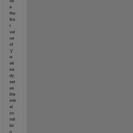
us
e 
the 
firs
t 
val
ue 
of 
‘y’ 
is 
alr
ea
dy 
set 
as 
the 
initi
al
co
ndi
tio
n 