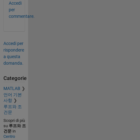
Accedi
per
commentare.
Accedi per
rispondere
a questa
domanda.
Categorie
MATLAB
언어 기본
사항
루프와 조
건문
Scopri di più
su
루프와 조
건문
in
Centro