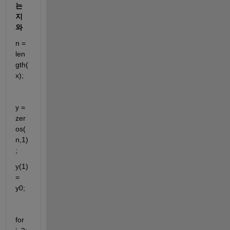
는
지
와
n = 
len
gth(
x);
y = 
zer
os(
n,1)
;
y(1) 
= 
y0;
for 