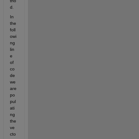
tho
d. 
In 
the 
foll
owi
ng 
lin
e 
of 
co
de 
we 
are 
po
pul
ati
ng 
the 
ve
cto