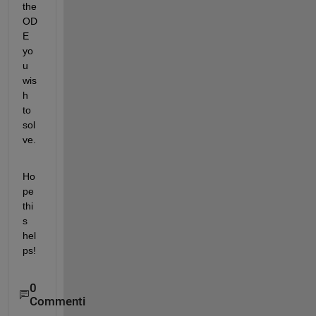
the 
OD
E 
yo
u 
wis
h 
to 
sol
ve.
Ho
pe 
thi
s 
hel
ps!
0
Commenti