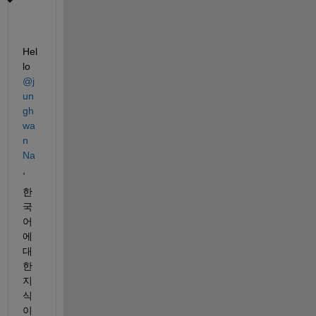
Hel
lo 
@j
un
gh
wa
n 
Na
,
한
국
어
에 
대
한 
지
식
이 