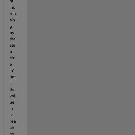
nt 
inc
rea
sin
g 
by 
the 
ste
p 
siz
e 
'h' 
unt
il 
the 
val
ue 
in 
'x' 
rea
ch
es 