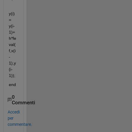
y(i) 
= 
y(i-
1)+
h*fe
val(
f,x(i
-
1),y
(i-
1));
end
0
Commenti
Accedi
per
commentare.