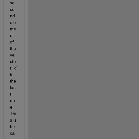
se
co
nd 
ele
me
nt 
of 
the 
ve
cto
r ‘x’ 
to 
the 
las
t 
on
e. 
Thi
s is 
be
ca