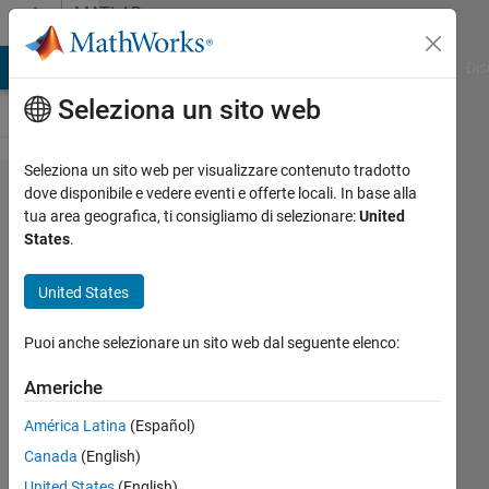
Vai al contenuto
MATLAB
Answers
ATLAB Answers
File Exchange
Cody
AI Chat Playground
Dis
Seleziona un sito web
Seleziona un sito web per visualizzare contenuto tradotto
for문
dove disponibile e vedere eventi e offerte locali. In base alla
tua area geografica, ti consigliamo di selezionare:
United
과 (x :
States
.
y : z)
를 통
United States
한 벡
Puoi anche selezionare un sito web dal seguente elenco:
터 생
성 질
Americhe
문입
América Latina
(Español)
니다.
Canada
(English)
United States
(English)