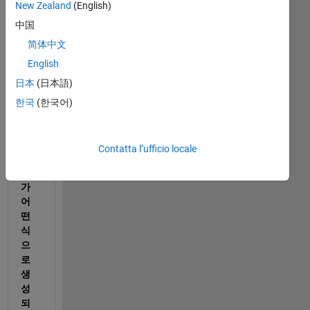
New Zealand
(English)
中国
简体中文
x = 
English
(x0:
日本
(日本語)
h:x
n); 
한국
(한국어)
// 
이
때 
Contatta l’ufficio locale
x벡
터
가 
어
떤
식
으
로 
생
성
되