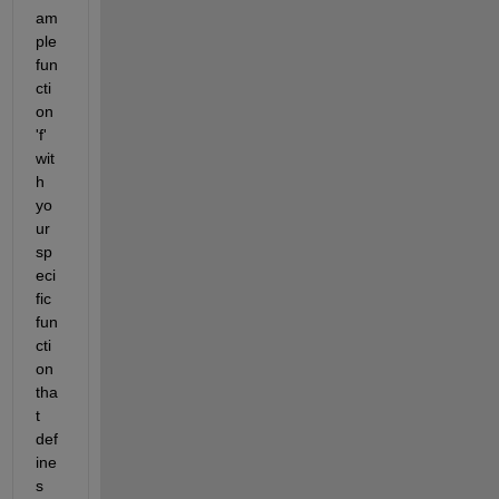
am
ple 
fun
cti
on 
'f' 
wit
h 
yo
ur 
sp
eci
fic 
fun
cti
on 
tha
t 
def
ine
s 