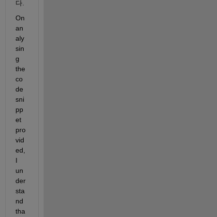
다.
On 
an
aly
sin
g 
the 
co
de 
sni
pp
et 
pro
vid
ed, 
I 
un
der
sta
nd 
tha