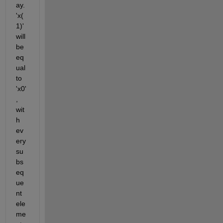
ay. 
'
x
(
1)' 
will 
be 
eq
ual 
to 
'x0'
, 
wit
h 
ev
ery 
su
bs
eq
ue
nt
ele
me