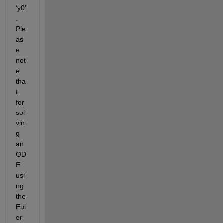
‘y0’
.
Ple
as
e 
not
e 
tha
t 
for 
sol
vin
g 
an 
OD
E 
usi
ng 
the 
Eul
er 