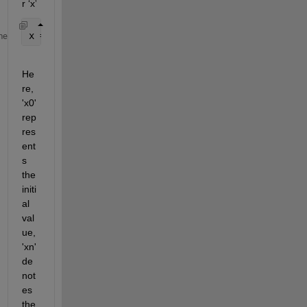
r ‘x’
x = (x0:h:xn); 
me
He
re, 
'x0' 
rep
res
ent
s
the 
initi
al
val
ue, 
'
xn
' 
de
not
es 
the 