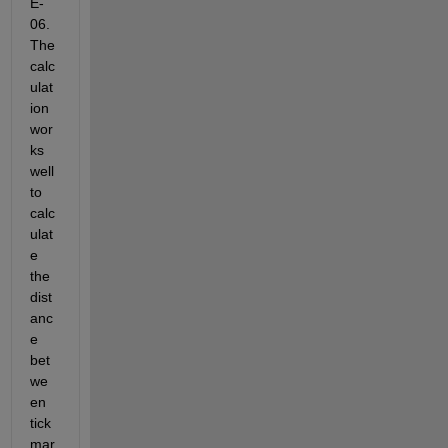
E-
06.  
The 
calc
ulat
ion 
wor
ks 
well 
to 
calc
ulat
e 
the 
dist
anc
e 
bet
we
en 
tick 
mar