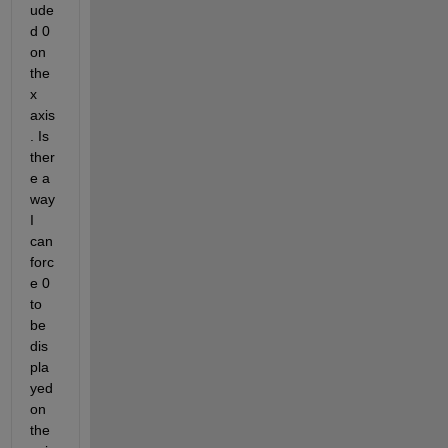
ude
d 0 
on 
the 
x 
axis
. Is 
ther
e a 
way 
I 
can 
forc
e 0 
to 
be 
dis
pla
yed 
on 
the 