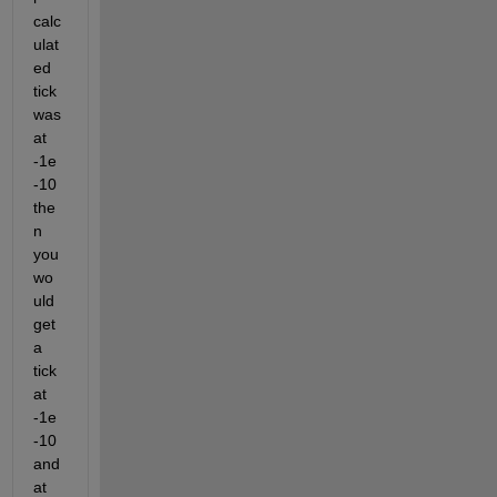
calc
ulat
ed 
tick 
was 
at 
-1e
-10 
the
n 
you 
wo
uld 
get 
a 
tick 
at 
-1e
-10 
and 
at 