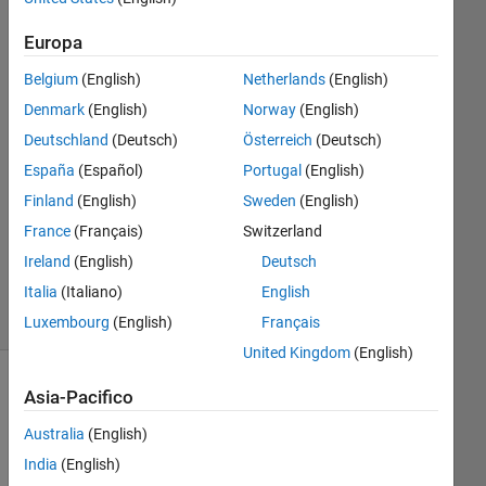
10 Giu
2021
Europa
2
Risposte
Belgium
(English)
Netherlands
(English)
Denmark
(English)
Norway
(English)
Risposta
Deutschland
(Deutsch)
Österreich
(Deutsch)
accettata
España
(Español)
Portugal
(English)
Aggiornato
Finland
(English)
Sweden
(English)
10 Giu
France
(Français)
Switzerland
2021
Ireland
(English)
Deutsch
6
Italia
(Italiano)
English
Visualizzazioni
(30 giorni)
Luxembourg
(English)
Français
United Kingdom
(English)
Asia-Pacifico
Australia
(English)
India
(English)