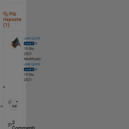
Più
risposte
(1)
Joel Lynch
il
10 Giu
2021
Modificato:
Joel Lynch
il
10 Giu
2021
set(gca,
’
XTick
’
,array_of_values)
me
2
Commenti