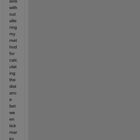
axis 
with
out 
alte
ring 
my 
met
hod 
for 
calc
ulat
ing 
the 
dist
anc
e 
bet
we
en 
tick 
mar
ks.