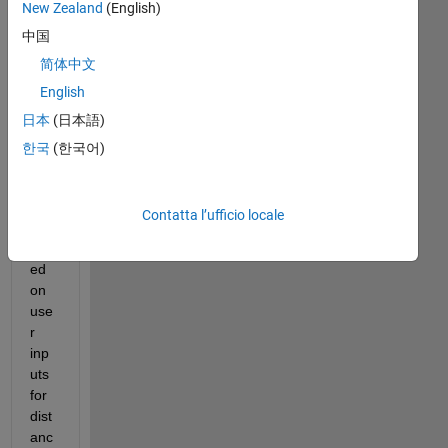
New Zealand
(English)
中国
I 
简体中文
am 
English
sett
日本
(日本語)
ing 
xtic
한국
(한국어)
ks 
ma
nua
Contatta l’ufficio locale
lly 
bas
ed 
on 
use
r 
inp
uts 
for 
dist
anc