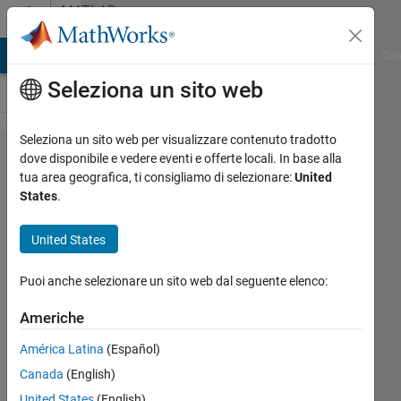
Vai al contenuto
MATLAB
Answers
ATLAB Answers
File Exchange
Cody
AI Chat Playground
Dis
Seleziona un sito web
Seleziona un sito web per visualizzare contenuto tradotto
set xticks
dove disponibile e vedere eventi e offerte locali. In base alla
tua area geografica, ti consigliamo di selezionare:
United
by
States
.
calculation
but also
United States
force 0 to
Puoi anche selezionare un sito web dal seguente elenco:
be
displayed
Americhe
América Latina
(Español)
Robert
Canada
(English)
Demyanovich
United States
(English)