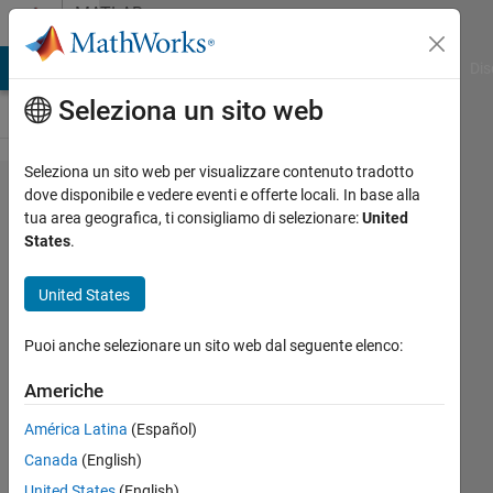
Vai al contenuto
MATLAB
Answers
ATLAB Answers
File Exchange
Cody
AI Chat Playground
Dis
Seleziona un sito web
Seleziona un sito web per visualizzare contenuto tradotto
How to
dove disponibile e vedere eventi e offerte locali. In base alla
tua area geografica, ti consigliamo di selezionare:
United
set which
States
.
part of
the code
United States
to
Puoi anche selezionare un sito web dal seguente elenco:
comment
using a
Americhe
variable?
América Latina
(Español)
Canada
(English)
Francesco
United States
(English)