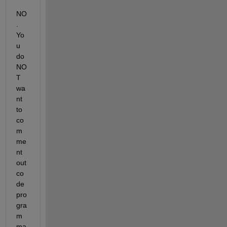
NO
. 
Yo
u 
do 
NO
T 
wa
nt 
to 
co
m
me
nt 
out 
co
de 
pro
gra
m
ma