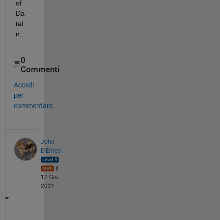
of 
Da
taI
n.
0
Commenti
Accedi
per
commentare.
John
D'Errico
il
12 Giu
2021