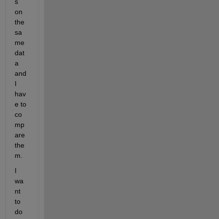
s 
on 
the 
sa
me 
dat
a 
and 
I 
hav
e to 
co
mp
are 
the
m. 
I 
wa
nt 
to 
do 