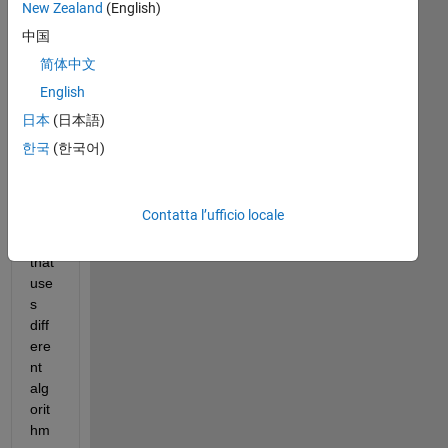
New Zealand
(English)
中国
Go
od 
简体中文
mor
English
nin
日本
(日本語)
g,
한국
(한국어)
I 
hav
e a 
Contatta l’ufficio locale
cod
e 
that 
use
s 
diff
ere
nt 
alg
orit
hm