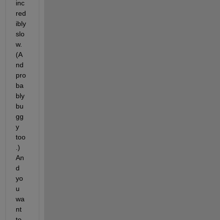
inc
red
ibly 
slo
w. 
(A
nd 
pro
ba
bly 
bu
gg
y 
too
.) 
An
d 
yo
u 
wa
nt 
to 