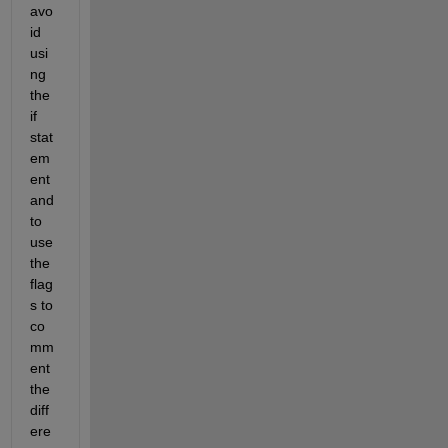
avo
id 
usi
ng 
the 
if 
stat
em
ent 
and 
to 
use 
the 
flag
s to 
co
mm
ent 
the 
diff
ere