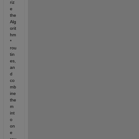
riz
e 
the 
Alg
orit
hm
* 
rou
tin
es, 
an
d 
co
mb
ine 
the
m 
int
o 
on
e 