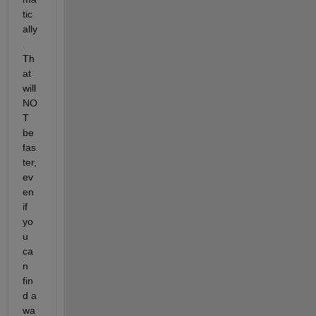
tic
ally
. 
Th
at 
will 
NO
T 
be 
fas
ter, 
ev
en 
if 
yo
u 
ca
n 
fin
d a 
wa