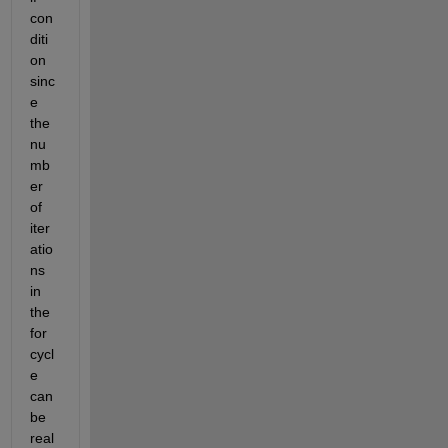
con
diti
on 
sinc
e 
the 
nu
mb
er 
of 
iter
atio
ns 
in 
the 
for 
cycl
e 
can 
be 
real