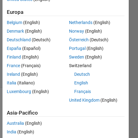
Lisi
12 Giu
Europa
2021
Belgium
(English)
Netherlands
(English)
4
Risposte
Denmark
(English)
Norway
(English)
Deutschland
(Deutsch)
Österreich
(Deutsch)
Aggiornato
España
(Español)
Portugal
(English)
12 Giu
Finland
(English)
Sweden
(English)
2021
12
France
(Français)
Switzerland
Visualizzazioni
Ireland
(English)
Deutsch
(30 giorni)
Italia
(Italiano)
English
Luxembourg
(English)
Français
United Kingdom
(English)
Asia-Pacifico
Australia
(English)
India
(English)