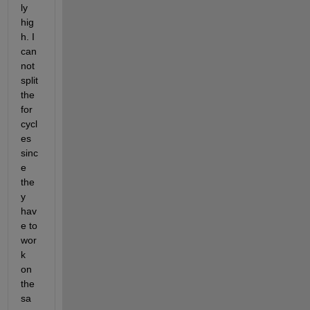
ly 
hig
h. I 
can
not 
split 
the 
for 
cycl
es 
sinc
e 
the
y 
hav
e to 
wor
k 
on 
the 
sa