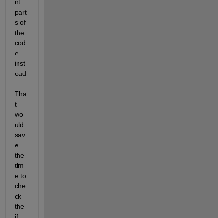
nt 
part
s of 
the 
cod
e 
inst
ead
. 
Tha
t 
wo
uld 
sav
e 
the 
tim
e to 
che
ck 
the 
if 