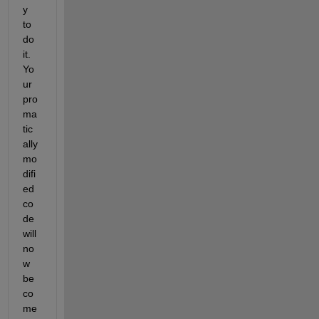
y 
to 
do 
it. 
Yo
ur 
pro
ma
tic
ally 
mo
difi
ed 
co
de 
will 
no
w 
be
co
me 