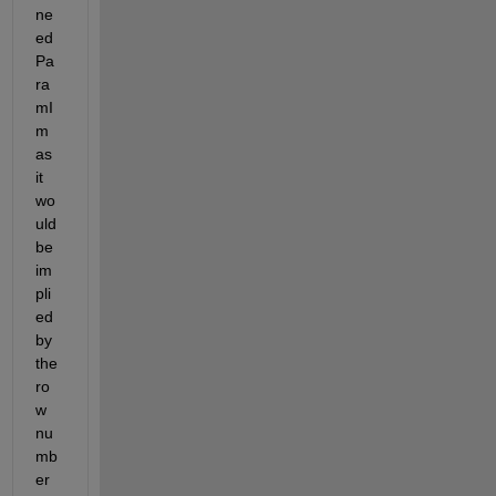
ne
ed 
Pa
ra
mI
m 
as 
it 
wo
uld 
be 
im
pli
ed 
by 
the 
ro
w 
nu
mb
er 