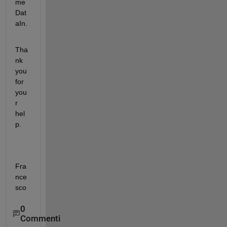
me 
Dat
aIn. 
Tha
nk 
you 
for 
you
r 
hel
p.
Fra
nce
sco
0
Commenti