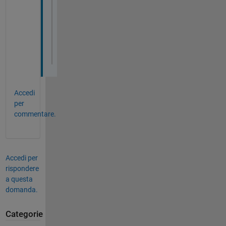
Error 
in internal.matlab.imagesci.nc (lin
                    this.openToRead();
Error 
in ncread (line 61)
ncObj   = internal.matlab.imagesci.nc(ncF
Accedi
per
commentare.
Accedi per
rispondere
a questa
domanda.
Categorie