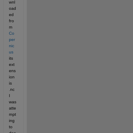
wnl
oad
ed 
fro
m 
Co
per
nic
us
its 
ext
ens
ion 
is 
.nc 
I 
was 
atte
mpt
ing 
to 