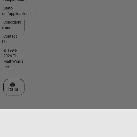
Stato
dell'applicazione
Condizioni
d'uso
Contact
Us
© 1994-
2026 The
MathWorks,
Inc.
Seleziona un sito web
Italia