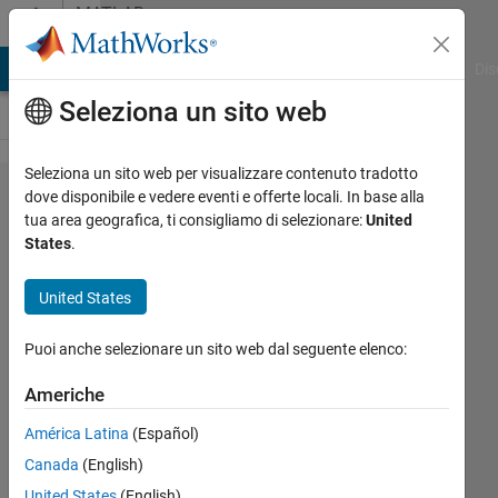
Vai al contenuto
MATLAB
Answers
ATLAB Answers
File Exchange
Cody
AI Chat Playground
Dis
Seleziona un sito web
Seleziona un sito web per visualizzare contenuto tradotto
Do
dove disponibile e vedere eventi e offerte locali. In base alla
tua area geografica, ti consigliamo di selezionare:
United
anyone
States
.
know
how to
United States
read
Puoi anche selezionare un sito web dal seguente elenco:
".nc"
data?
Americhe
América Latina
(Español)
Tony
Canada
(English)
Castillo
United States
(English)