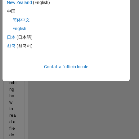
New Zealand
(English)
De
中国
ar 
简体中文
mat
English
hco
der
日本
(日本語)
s, I 
한국
(한국어)
hav
e 
bee
Contatta l’ufficio locale
n 
sea
rchi
ng 
ho
w 
to 
rea
d a 
file 
do