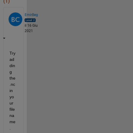
(1)
EmirBeg
il 16 Giu
2021
Try 
ad
din
g 
the 
.nc 
in 
yo
ur 
file
na
me
.