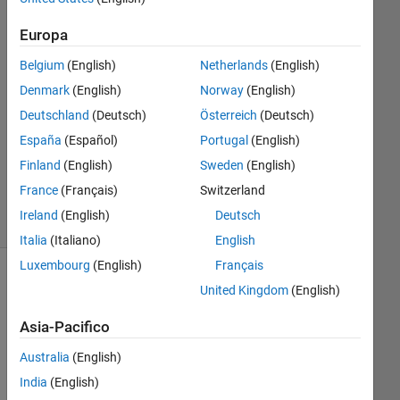
16 Giu
Europa
2021
1
Belgium
(English)
Netherlands
(English)
Risposta
Denmark
(English)
Norway
(English)
Deutschland
(Deutsch)
Österreich
(Deutsch)
Aggiornato
España
(Español)
Portugal
(English)
16 Giu
2021
Finland
(English)
Sweden
(English)
21
France
(Français)
Switzerland
Visualizzazioni
Ireland
(English)
Deutsch
(30 giorni)
Italia
(Italiano)
English
Luxembourg
(English)
Français
United Kingdom
(English)
Asia-Pacifico
Australia
(English)
India
(English)