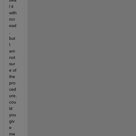
dea
l it 
with 
ncr
ead
, 
but 
I 
am 
not 
sur
e of 
the 
pro
ced
ure, 
cou
ld 
you 
giv
e 
me 