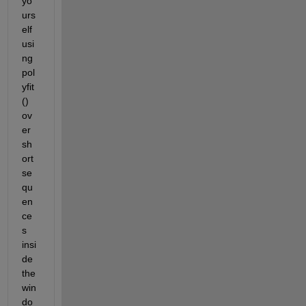
yo
urs
elf 
usi
ng 
pol
yfit
() 
ov
er 
sh
ort 
se
qu
en
ce
s 
insi
de 
the 
win
do