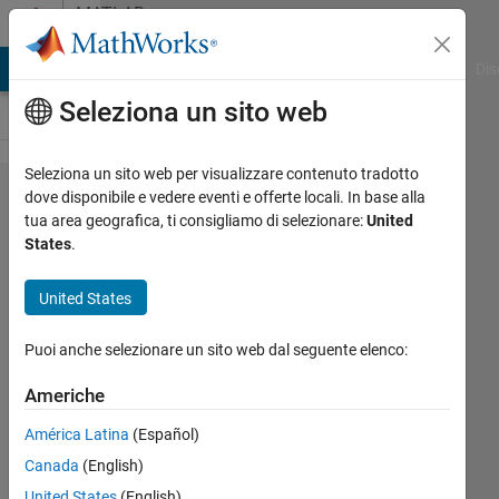
Vai al contenuto
MATLAB
Answers
ATLAB Answers
File Exchange
Cody
AI Chat Playground
Dis
Seleziona un sito web
Seleziona un sito web per visualizzare contenuto tradotto
some
dove disponibile e vedere eventi e offerte locali. In base alla
tua area geografica, ti consigliamo di selezionare:
United
problem in
States
.
combine
smoothing
United States
of different
Puoi anche selezionare un sito web dal seguente elenco:
parameter?
Americhe
RS
América Latina
(Español)
29 Ago
Canada
(English)
2013
United States
(English)