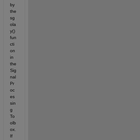
by 
the 
sg
ola
y() 
fun
cti
on 
in 
the 
Sig
nal 
Pr
oc
es
sin
g 
To
olb
ox. 
If 