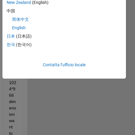
ude
New Zealand
(English)
, 
中国
y=l
ong
简体中文
itud
English
e, 
日本
(日本語)
t=ti
me 
한국
(한국어)
and 
M= 
res
Contatta l’ufficio locale
ult 
of 
102
4*9
66 
dim
ens
ion 
wa
nt 
to 