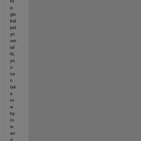
nt 
a 
glo
bal 
pol
yn
om
ial 
fit, 
yo
u 
ca
n 
tak
e 
ro
w 
by 
ro
w 
an
d 