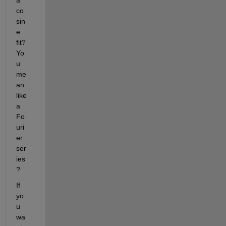
co
sin
e 
fit? 
Yo
u 
me
an 
like 
a 
Fo
uri
er 
ser
ies
?
If 
yo
u 
wa