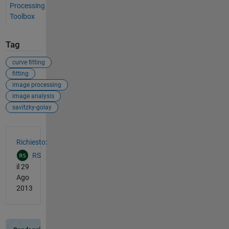
Processing
Toolbox
Tag
curve fitting
fitting
image processing
image analysis
savitzky-golay
Vedere anche
Richiesto:
RS
il 29
Ago
2013