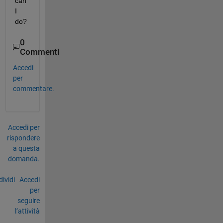
can 
I 
do?
0
Commenti
Accedi
per
commentare.
Accedi per
rispondere
a questa
domanda.
ividi
Accedi
per
seguire
l’attività