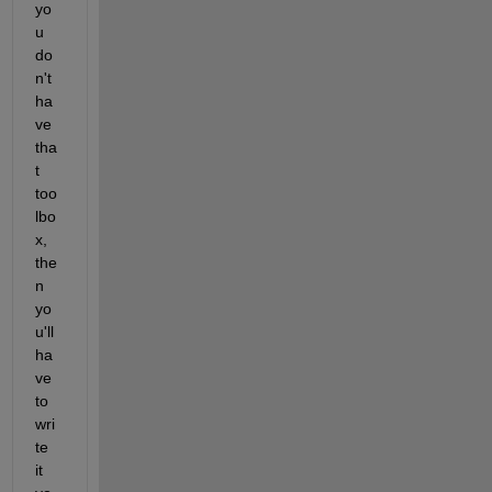
yo
u 
do
n't 
ha
ve 
tha
t 
too
lbo
x, 
the
n 
yo
u'll 
ha
ve 
to 
wri
te 
it 