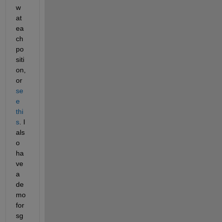
w 
at 
ea
ch 
po
siti
on, 
or
se
e 
thi
s
. I 
als
o 
ha
ve 
a 
de
mo 
for 
sg