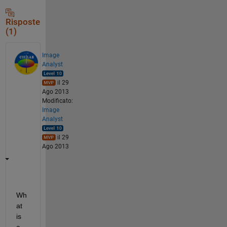
Risposte
(1)
Image
Analyst
il 29
Ago 2013
Modificato:
Image
Analyst
il 29
Ago 2013
Wh
at 
is 
a 