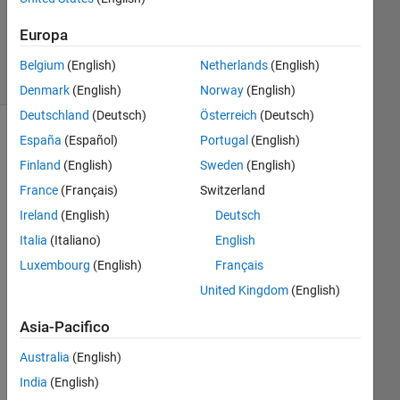
1
Risposta
Europa
10
Visualizzazioni
Belgium
(English)
Netherlands
(English)
(30 giorni)
Denmark
(English)
Norway
(English)
Deutschland
(Deutsch)
Österreich
(Deutsch)
España
(Español)
Portugal
(English)
Mostra
commenti
Finland
(English)
Sweden
(English)
meno
France
(Français)
Switzerland
recenti
Ireland
(English)
Deutsch
Italia
(Italiano)
English
Luxembourg
(English)
Français
I 
hav
United Kingdom
(English)
e 4 
Asia-Pacifico
mat
rix 
Australia
(English)
x=l
atit
India
(English)