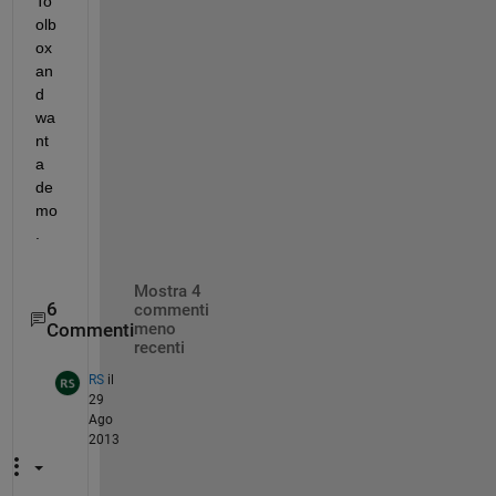
To
olb
ox 
an
d 
wa
nt 
a 
de
mo
.
Mostra 4
6
commenti
Commenti
meno
recenti
RS
il
29
Ago
2013