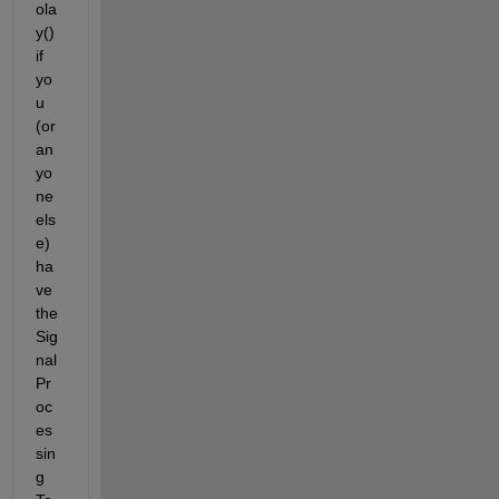
ola
y() 
if 
yo
u 
(or 
an
yo
ne 
els
e) 
ha
ve 
the 
Sig
nal 
Pr
oc
es
sin
g 