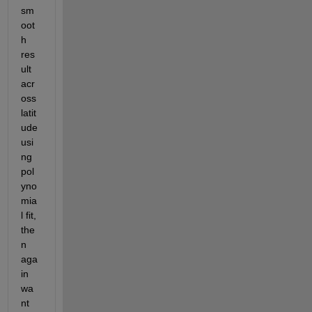
sm
oot
h 
res
ult 
acr
oss 
latit
ude 
usi
ng 
pol
yno
mia
l fit, 
the
n 
aga
in 
wa
nt 