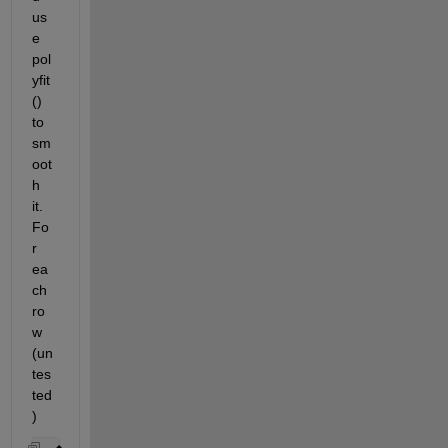
us
e 
pol
yfit
() 
to 
sm
oot
h 
it. 
Fo
r 
ea
ch 
ro
w 
(un
tes
ted
)