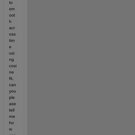
to 
sm
oot
h 
acr
oss 
tim
e 
usi
ng 
cosi
ne 
fit, 
can 
you 
ple
ase 
tell 
me 
ho
w 