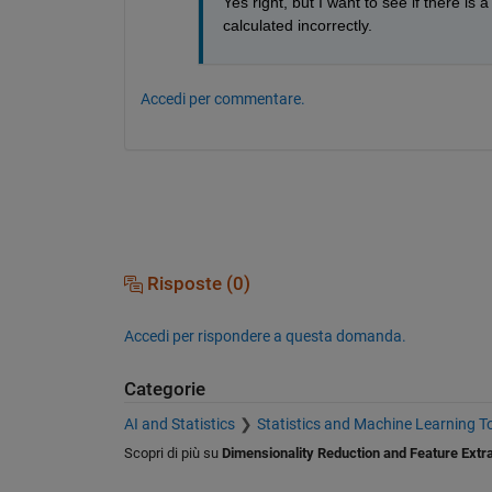
Yes right, but I want to see if there i
calculated incorrectly.
Accedi per commentare.
Risposte (0)
Accedi per rispondere a questa domanda.
Categorie
AI and Statistics
Statistics and Machine Learning T
Scopri di più su
Dimensionality Reduction and Feature Extr