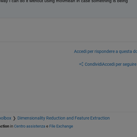
s a way I can do it without using movmean in case something is being 
Accedi per rispondere a questa 
Condividi
Accedi per seguire l
oolbox
Dimensionality Reduction and Feature Extraction
action
in
Centro assistenza
e
File Exchange