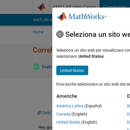
Vai al contenuto
MATLAB Help Center
Community
MATLAB Answers
File Exchange
Cody
AI Cha
Home
Poni una domanda
Risposta
Nav
Seleziona un sito w
Correlation between given da
Seleziona un sito web per visualizzare con
selezionare:
United States
.
Daphne PARLIARI
25 Giu 2021
0 Risposte
United States
Puoi anche selezionare un sito web dal s
Americhe
E
América Latina
(Español)
B
Daily_Data.xlsx
Canada
(English)
D
United States
(English)
D
Hey guys, I would appreciate your help....