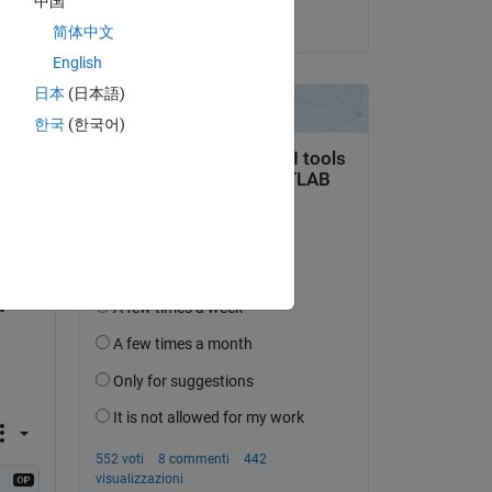
中国
il 25 Giu 2021
简体中文
06),
English
日本
(日本語)
한국
(한국어)