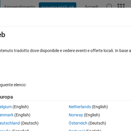
Apprendimento
Accedi
Acquista MATLAB
t Playground
Discussioni
Concorsi
Blog
Pubblica
Altro
iga
FAQ su MATLAB
Altro
eb
y and mean of previous days
tenuto tradotto dove disponibile e vedere eventi e offerte locali. In base a
Aggiornato 25 Giu 2021
6 Visualizzazioni (30 giorni)
eguente elenco:
Mostra commenti meno
uropa
0 voti
elgium
(English)
Netherlands
(English)
enmark
(English)
Norway
(English)
eutschland
(Deutsch)
Österreich
(Deutsch)