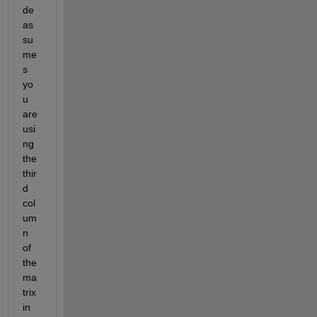
de 
as
su
me
s 
yo
u 
are 
usi
ng 
the 
thir
d 
col
um
n 
of 
the 
ma
trix 
in 