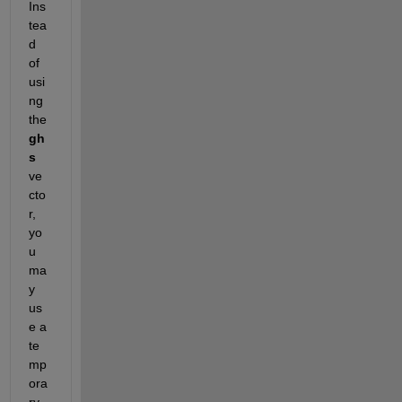
Ins
tea
d 
of 
usi
ng 
the 
gh
s 
ve
cto
r, 
yo
u 
ma
y 
us
e a 
te
mp
ora
ry 