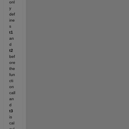
onl
y 
def
ine
s 
t1
an
d 
t2 
bef
ore 
the 
fun
cti
on 
call 
an
d 
t3
is 
cal
cul