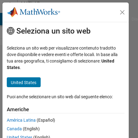
Vai al contenuto
MATLAB
Answers
ATLAB Answers
File Exchange
Cody
AI Chat Playground
Dis
Seleziona un sito web
Seleziona un sito web per visualizzare contenuto tradotto
the
dove disponibile e vedere eventi e offerte locali. In base alla
tua area geografica, ti consigliamo di selezionare:
United
results of
States
.
two
functions
United States
talking to
Puoi anche selezionare un sito web dal seguente elenco:
each
other in a
Americhe
loop
América Latina
(Español)
Canada
(English)
DARLINGTON
United States
(English)