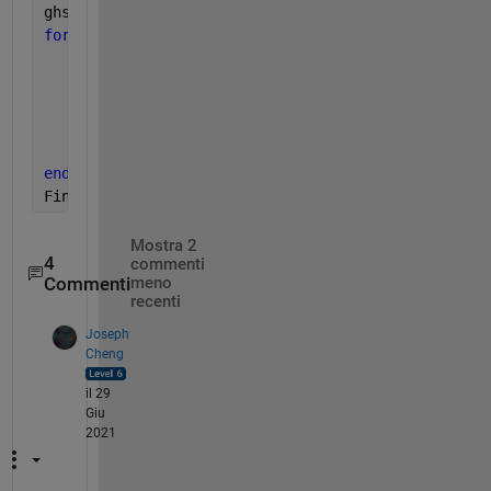
ghs=([]);
for 
iiv=1:1:hsd
    ghs(iiv)=(matrix{1,iiv}(:,:));
    t1=ghs(:,1);
    t2=ghs(:,2);    
    [bhs(iiv),ahs(iiv),cbs(iiv)]=btime(t1(iiv),t2(i
    [abk(iiv),kba(iiv),t3(iiv)]=ctime(bhs(iiv),cbs(
end
Final_Answer=[bhs cbs]; 
% The goal is to put each n
Mostra 2
4
commenti
Commenti
meno
recenti
Joseph
Cheng
il 29
Giu
2021