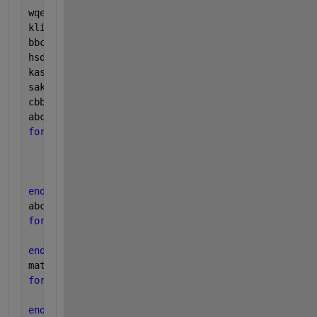
wqe=[1;2;3;4;5;6;7;8;9;10;11;12;13;14;15];
kli=[51;52;53;54;55;56;57;58;59;60;61;62;63;64;65];
bbc=(21:1:35)';
hsd=size(kli,1);
kas=zeros(hsd,1);
sak=zeros(hsd,1);
cbb=zeros(hsd,1);
abc=zeros(hsd,3);
for 
i=1:hsd
    kas(i)=wqe(i);   
    sak(i)=kli(i);
    cbb(i)=bbc(i);
end
abc(1,:) = [kas(1) sak(1) cbb(1)];
for 
h=2:1:hsd    
    abc(h,:)=[kas(h) sak(h) cbb(h)];
end
matrix{1}=abc(1,:);
for 
i = 2:hsd
    matrix{i}=abc(1:i,:);
end