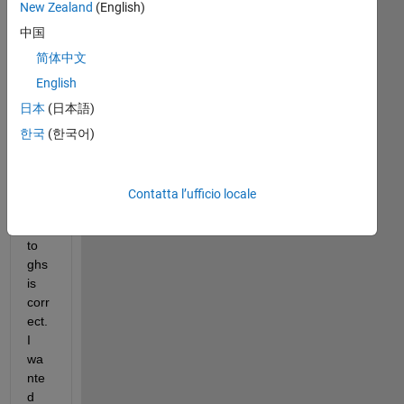
New Zealand
(English)
Hell
中国
o 
Eve
简体中文
ryo
English
ne..
日本
(日本語)
.so 
the 
한국
(한국어)
cod
e 
all 
Contatta l’ufficio locale
the 
way 
to 
ghs 
is 
corr
ect. 
I 
wa
nte
d 