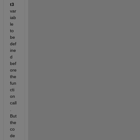
t3 
var
iab
le 
to 
be 
def
ine
d 
bef
ore 
the 
fun
cti
on 
call
. 
But 
the 
co
de 