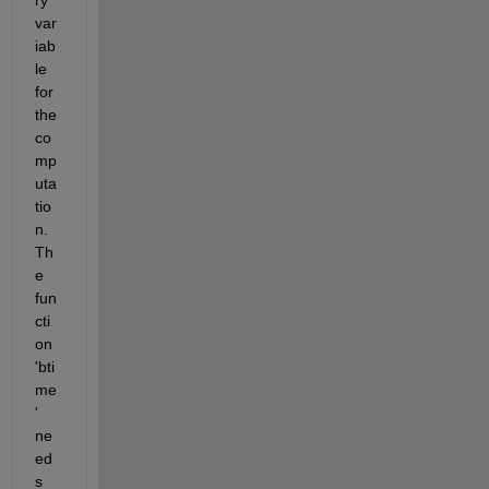
var
iab
le 
for 
the 
co
mp
uta
tio
n. 
Th
e 
fun
cti
on 
'bti
me
' 
ne
ed
s 