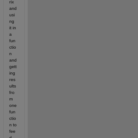
rix 
and 
usi
ng 
it in 
a 
fun
ctio
n 
and 
gett
ing 
res
ults 
fro
m 
one 
fun
ctio
n to 
fee
d 