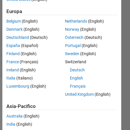
ETAJE
29 Giu
Europa
2021
Belgium
(English)
Netherlands
(English)
1
Risposta
Denmark
(English)
Norway
(English)
Deutschland
(Deutsch)
Österreich
(Deutsch)
Aggiornato
España
(Español)
Portugal
(English)
2 Lug 2021
Finland
(English)
Sweden
(English)
6
Visualizzazioni
France
(Français)
Switzerland
(30 giorni)
Ireland
(English)
Deutsch
Italia
(Italiano)
English
Luxembourg
(English)
Français
Mostra
United Kingdom
(English)
commenti
meno
Asia-Pacifico
recenti
Australia
(English)
India
(English)