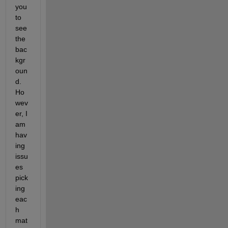
you 
to 
see 
the 
bac
kgr
oun
d. 
Ho
wev
er, I 
am 
hav
ing 
issu
es 
pick
ing 
eac
h 
mat