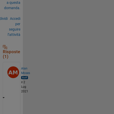
a questa
domanda.
ividi
Accedi
per
seguire
l’attività
Risposte
(1)
Alan
Moses
il 2
Lug
2021