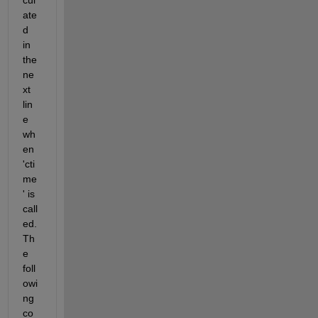
ate
d 
in 
the 
ne
xt 
lin
e 
wh
en 
'cti
me
' is 
call
ed. 
Th
e 
foll
owi
ng 
co