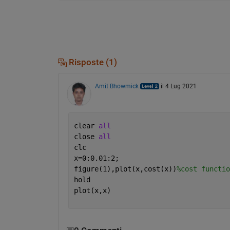
Risposte (1)
Amit Bhowmick
il 4 Lug 2021
clear 
all
close 
all
clc
x=0:0.01:2;
figure(1),plot(x,cost(x))
%cost functio
hold
plot(x,x)