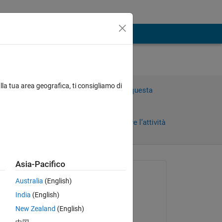
lla tua area geografica, ti consigliamo di
Accedi per rispondere a questa
domanda.
Condividi
Accedi per seguire l’attività
Asia-Pacifico
Richiesto:
Australia
(English)
ABDUL KABIDU AZURE
India
(English)
il 4 Lug 2021
ph.
New Zealand
(English)
Modificato: