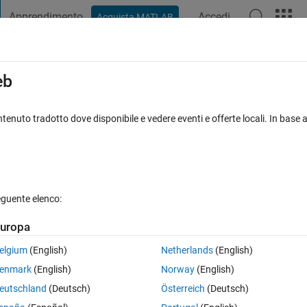
Apprendimento
Accedi
Acquista MATLAB
t Playground
Discussioni
Concorsi
Blog
Pubblica
Altro
iga
FAQ su MATLAB
Altro
eb
y=cost(x), y=x for 0<=x<=2 on the same
tenuto tradotto dove disponibile e vedere eventi e offerte locali. In base a
Aggiornato 4 Lug 2021
osta
1 Visualizzazione (30 giorni)
eguente elenco:
uropa
elgium
(English)
Netherlands
(English)
0 voti
enmark
(English)
Norway
(English)
=x<=2 on the same window And find the point of intersection for the gra
eutschland
(Deutsch)
Österreich
(Deutsch)