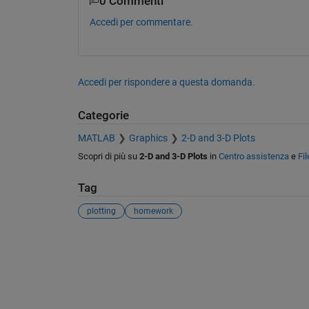
0 Commenti
Accedi per commentare.
Accedi per rispondere a questa domanda.
Categorie
MATLAB
Graphics
2-D and 3-D Plots
Scopri di più su
2-D and 3-D Plots
in
Centro assistenza
e
Fi
Tag
plotting
homework
Vedere anche