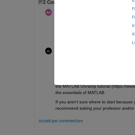
E
2 Commenti
F
ABDUL KABIDU AZURE
il 4 Lug 2021
F
I
Please I need answers
I
L
Steven Lord
il 4 Lug 2021
This sounds like a homework assignment. If
a 
specific
 question about where you're h
If you aren't sure where to start because 
the MATLAB Onramp tutorial (https://www.m
the essentials of MATLAB.
If you aren't sure where to start because y
recommend asking your professor and/or t
Accedi per commentare.