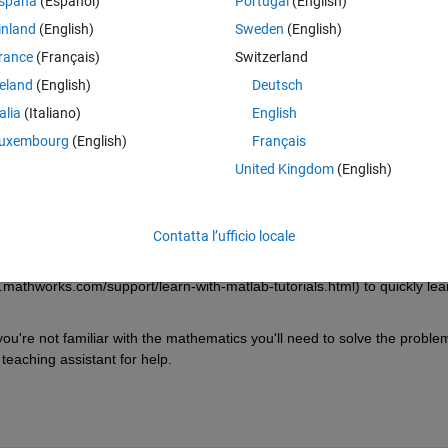
spaña
(Español)
Portugal
(English)
inland
(English)
Sweden
(English)
rance
(Français)
Switzerland
reland
(English)
Deutsch
talia
(Italiano)
English
uxembourg
(English)
Français
United Kingdom
(English)
 it is, show us the code you've written to try to solve the problem and 
aving difficulty and we may be able to provide some 
guidance
.
Contatta l’ufficio locale
you're not familiar with how to write MATLAB code, I suggest you start wi
athworks.com/support/learn-with-matlab-tutorials.html) to quickly lear
ou're not familiar with the mathematics you'll need to solve the problem,
eaching assistant for help.