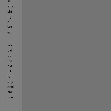
in. 
atta
chi
ng 
a 
vid
eo.
wo
uld 
be 
tha
nkf
ull 
for 
any 
assi
sta
nce
.