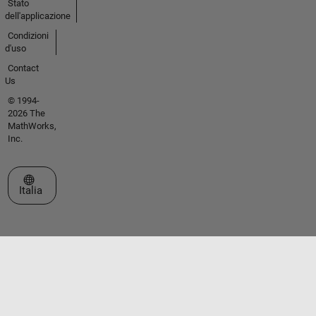
Stato
dell'applicazione
Condizioni
d'uso
Contact
Us
© 1994-
2026 The
MathWorks,
Inc.
Seleziona un sito web
Italia