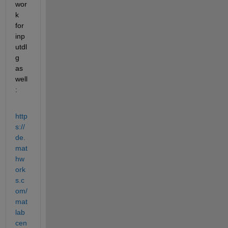
wor
k 
for 
inp
utdl
g 
as 
well
:
http
s://
de.
mat
hw
ork
s.c
om/
mat
lab
cen