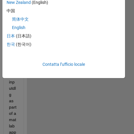
New Zealand
(English)
2021-07-
05 19-06-
中国
41-
简体中文
388.zip
English
日本
(日本語)
hell
한국
(한국어)
o, I 
am 
usi
Contatta l’ufficio locale
ng i 
the 
inp
utdl
g 
as 
part 
of a 
mat
lab 
app