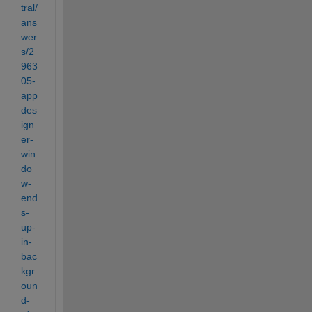
tral/
ans
wer
s/2
963
05-
app
des
ign
er-
win
do
w-
end
s-
up-
in-
bac
kgr
oun
d-