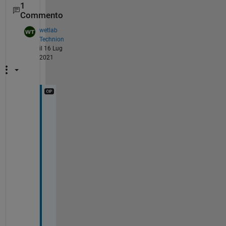
1
Commento
wetlab
Technion
il 16 Lug
2021
t
h
a
n
k 
y
o
u 
j
u
l
i