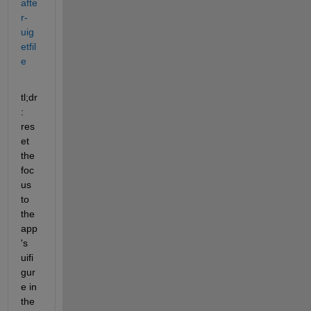
afte
r-
uig
etfil
e
tl;dr
: 
res
et 
the 
foc
us 
to 
the 
app
's 
uifi
gur
e in 
the 