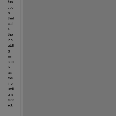
fun
ctio
n 
that 
call
s 
the 
inp
utdl
g 
as 
soo
n 
as 
the 
inp
utdl
g is 
clos
ed.