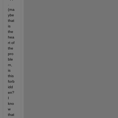
. 
(ma
ybe 
that 
is 
the 
hea
rt of 
the 
pro
ble
m, 
is 
this 
forb
idd
en? 
I 
kno
w 
that 