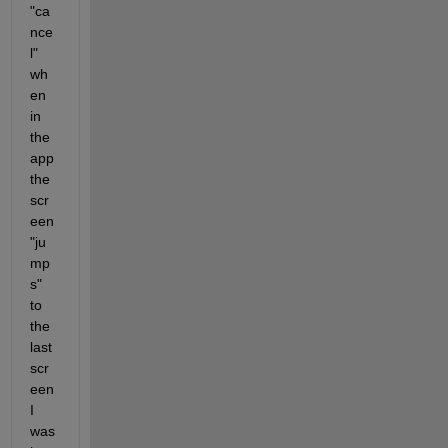
"ca
nce
l" 
wh
en 
in 
the 
app 
the 
scr
een 
"ju
mp
s" 
to 
the 
last 
scr
een 
I 
was 