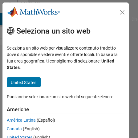
Vai al contenuto
MATLAB
Answers
ATLAB Answers
File Exchange
Cody
AI Chat Playground
Dis
Seleziona un sito web
Seleziona un sito web per visualizzare contenuto tradotto
inputdlg
dove disponibile e vedere eventi e offerte locali. In base alla
tua area geografica, ti consigliamo di selezionare:
United
in the
States
.
app
designer
United States
Puoi anche selezionare un sito web dal seguente elenco:
wetlab
Technion
Americhe
5 Lug
2021
América Latina
(Español)
1
Canada
(English)
Risposta
United States
(English)