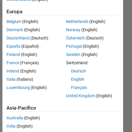
Europa
Varun
Nair
Belgium
(English)
Netherlands
(English)
24 Lug
Denmark
(English)
Norway
(English)
2021
Deutschland
(Deutsch)
Österreich
(Deutsch)
1
España
(Español)
Portugal
(English)
Risposta
Finland
(English)
Sweden
(English)
Aggiornato
France
(Français)
Switzerland
24 Lug
Ireland
(English)
Deutsch
2021
Italia
(Italiano)
English
6
Visualizzazioni
Luxembourg
(English)
Français
(30 giorni)
United Kingdom
(English)
Asia-Pacifico
Australia
(English)
India
(English)