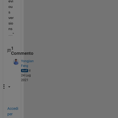
evi
ou
s 
ver
sio
ns 
...."
1
Commento
Yongjian
Feng
il
24 Lug
2021
Accedi
per