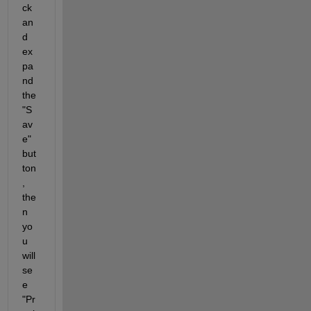
ck 
an
d 
ex
pa
nd 
the 
"S
av
e" 
but
ton
, 
the
n 
yo
u 
will 
se
e 
"Pr