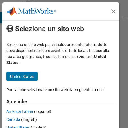
Vai al contenuto
MATLAB
Answers
ATLAB Answers
File Exchange
Cody
AI Chat Playground
Dis
Seleziona un sito web
Seleziona un sito web per visualizzare contenuto tradotto
How to
dove disponibile e vedere eventi e offerte locali. In base alla
tua area geografica, ti consigliamo di selezionare:
United
share
States
.
a .mdl
model
United States
done in
Puoi anche selezionare un sito web dal seguente elenco:
2021a
version
Americhe
to
América Latina
(Español)
2019
Canada
(English)
version
United States
(English)