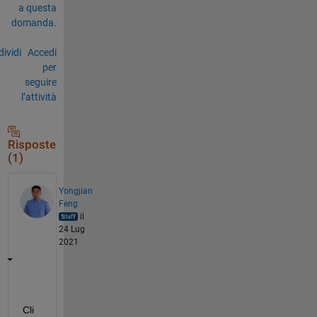
a questa
domanda.
ividi
Accedi
per
seguire
l’attività
Risposte
(1)
Yongjian
Feng
il
24 Lug
2021
Cli