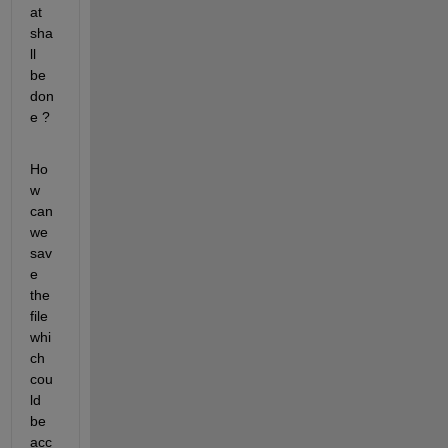
at 
sha
ll 
be 
don
e ?
Ho
w 
can 
we 
sav
e 
the 
file 
whi
ch 
cou
ld 
be 
acc