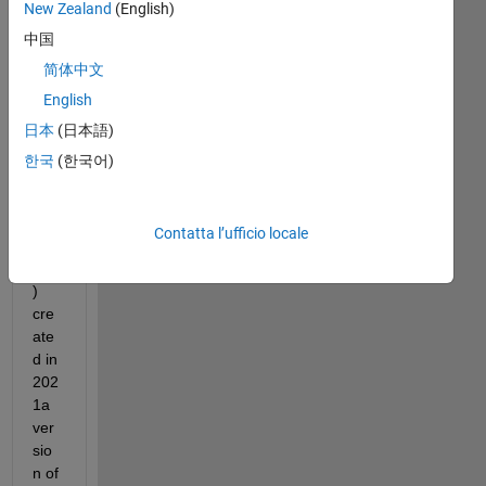
New Zealand
(English)
中国
简体中文
I 
English
hav
日本
(日本語)
e a 
.md
한국
(한국어)
l file 
(Si
mul
Contatta l’ufficio locale
ink 
FIle
) 
cre
ate
d in 
202
1a 
ver
sio
n of 