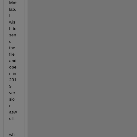
Mat
lab. 
I 
wis
h to 
sen
d 
the 
file 
and 
ope
n in 
201
9 
ver
sio
n 
asw
ell.
wh