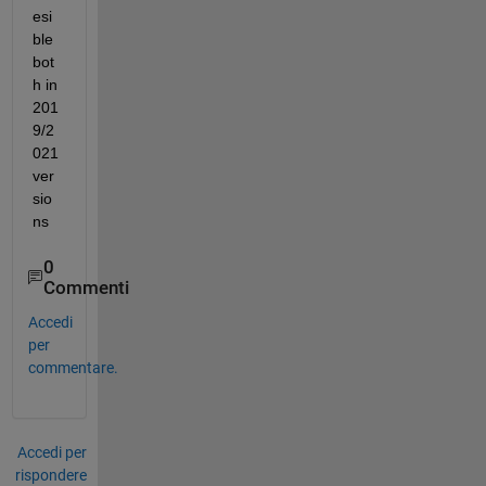
esi
ble 
bot
h in 
201
9/2
021 
ver
sio
ns
0
Commenti
Accedi
per
commentare.
Accedi per
rispondere