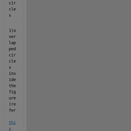
cir
cle
s 
1)o
ver
lap
ped 
cir
cle
s 
ins
ide 
the 
fig
ure
(re
fer 
thi
s