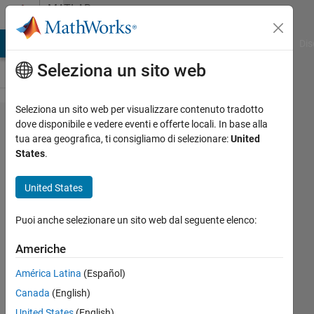
Vai al contenuto
MATLAB
Answers
ATLAB Answers
File Exchange
Cody
AI Chat Playground
Dis
Seleziona un sito web
Seleziona un sito web per visualizzare contenuto tradotto
How do I
dove disponibile e vedere eventi e offerte locali. In base alla
tua area geografica, ti consigliamo di selezionare:
United
perform
States
.
sobel
filtering in
United States
multiple
Puoi anche selezionare un sito web dal seguente elenco:
detected
circles (using
Americhe
imfindcircles,
América Latina
(Español)
viscircles)
Canada
(English)
exclusively ?
United States
(English)