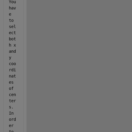
You 
hav
e 
to 
sel
ect 
bot
h x 
and 
y 
coo
rdi
nat
es 
of 
cen
ter
s. 
In 
ord
er 
to 