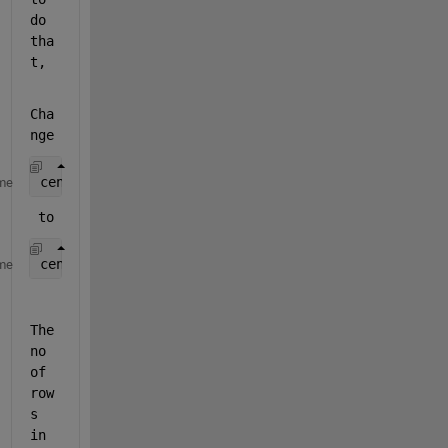
do 
tha
t,
Cha
nge 
centersStrong5 = centers(1:7);
me
 to 
centersStrong5 = centers(1:7,:);
me
The 
no 
of 
row
s 
in 