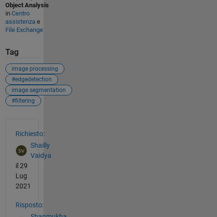
Object Analysis
in
Centro
assistenza
e
File Exchange
Tag
image processing
#edgedetection
image segmentation
#filtering
Vedere anche
Richiesto:
Shailly
Vaidya
il 29
Lug
2021
Risposto:
Shanmukha