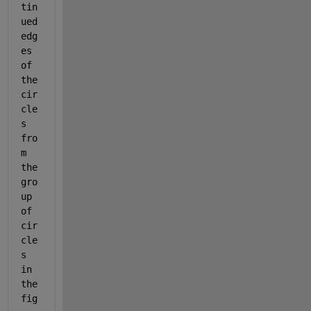
tin
ued 
edg
es 
of 
the 
cir
cle
s 
fro
m 
the 
gro
up 
of 
cir
cle
s 
in 
the 
fig