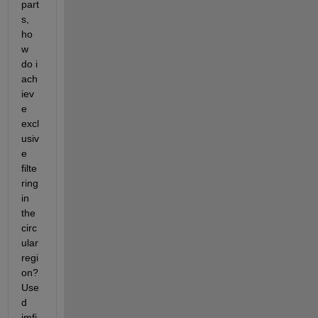
part
s, 
ho
w 
do i 
ach
iev
e 
excl
usiv
e 
filte
ring 
in 
the 
circ
ular 
regi
on? 
Use
d 
imfi