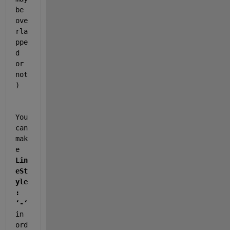
be 
ove
rla
ppe
d 
or 
not
)
You 
can 
mak
e 
Lin
eSt
yle
: 
‘-‘
in 
ord