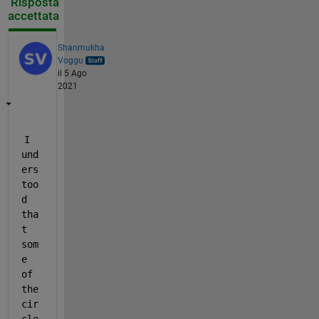
Risposta
accettata
Shanmukha
Voggu
il 5 Ago
2021
I 
und
ers
too
d 
tha
t 
som
e 
of 
the 
cir
cle