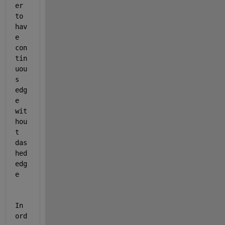
er 
to 
hav
e 
con
tin
uou
s 
edg
e 
wit
hou
t 
das
hed 
edg
e
In 
ord