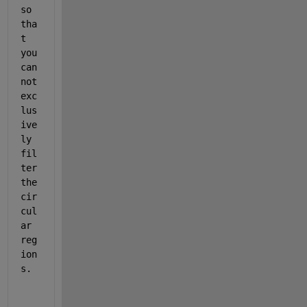
so 
tha
t 
you 
can
not 
exc
lus
ive
ly 
fil
ter 
the 
cir
cul
ar 
reg
ion
s.