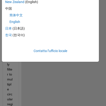
New Zealand
(English)
中国
简体中文
English
日本
(日本語)
I 
한국
(한국어)
am 
tryi
ng 
Contatta l’ufficio locale
to 
app
ly 
filte
r to 
mul
tipl
e 
circ
ular 
regi