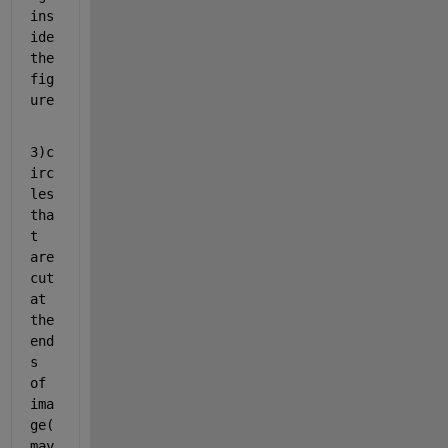
ins
ide 
the 
fig
ure
3)c
irc
les 
tha
t 
are 
cut 
at 
the 
end
s 
of 
ima
ge(
may 