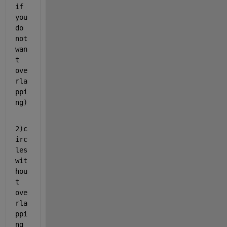
if 
you 
do 
not 
wan
t 
ove
rla
ppi
ng)
2)c
irc
les 
wit
hou
t 
ove
rla
ppi
ng 