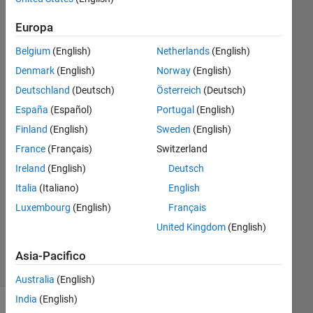
Europa
Shailly
Vaidya
Belgium
(English)
Netherlands
(English)
29 Lug
Denmark
(English)
Norway
(English)
2021
Deutschland
(Deutsch)
Österreich
(Deutsch)
1
España
(Español)
Portugal
(English)
Risposta
Finland
(English)
Sweden
(English)
Risposta
France
(Français)
Switzerland
accettata
Ireland
(English)
Deutsch
Italia
(Italiano)
English
Aggiornato
5 Ago
Luxembourg
(English)
Français
2021
United Kingdom
(English)
8
Visualizzazioni
Asia-Pacifico
(30 giorni)
Australia
(English)
India
(English)