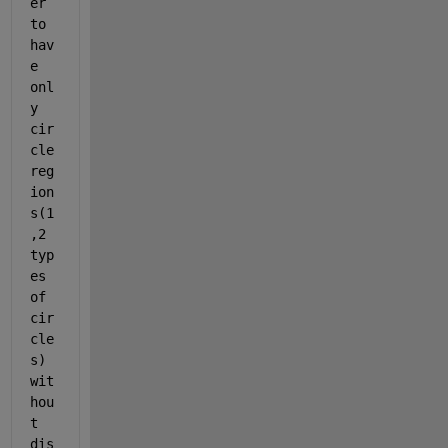
er 
to 
hav
e 
onl
y 
cir
cle 
reg
ion
s(1
,2 
typ
es 
of 
cir
cle
s) 
wit
hou
t 
dis