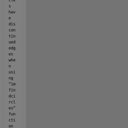
s 
hav
e 
dis
con
tin
ued 
edg
es 
whe
n 
usi
ng 
“im
fin
dci
rcl
es” 
fun
cti
on 