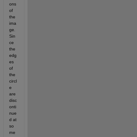
ons 
of 
the 
ima
ge. 
Sin
ce 
the 
edg
es 
of 
the 
circl
e 
are 
disc
onti
nue
d at 
so
me 