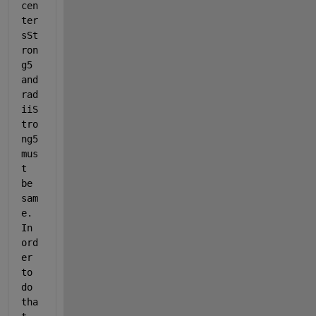
cen
ter
sSt
ron
g5 
and 
rad
iiS
tro
ng5 
mus
t 
be 
sam
e. 
In 
ord
er 
to 
do 
tha