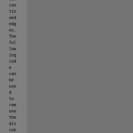
con
tin
ued 
edg
es. 
The 
fol
low
ing 
cod
e 
can 
be 
use
d 
to 
rem
ove 
the 
dis
con