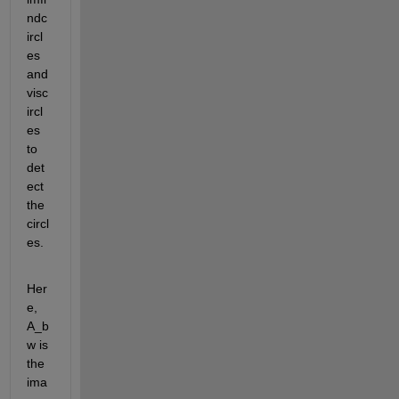
ndc
ircl
es 
and 
visc
ircl
es 
to 
det
ect 
the 
circl
es. 
Her
e, 
A_b
w is 
the 
ima