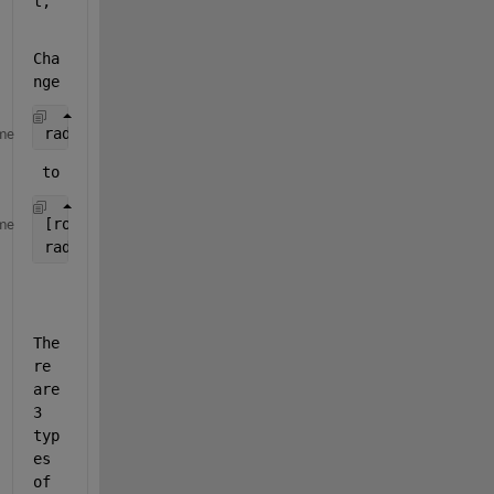
t,
Cha
nge 
radiiStrong5 = radii(1:3);
me
 to 
[rowsInCentersMatrix , ~] = size(centersStrong5)
me
radiiStrong5 = radii(1:rowsInCentersMatrix); 
% Here
The
re 
are 
3 
typ
es 
of 