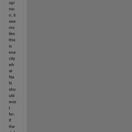
opi
nio
n, it 
see
ms 
like 
this 
is 
exa
ctly 
wh
at 
Na
N 
sho
uld 
exis
t 
for. 
If 
the 