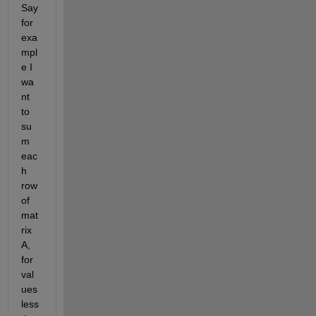
Say 
for 
exa
mpl
e I 
wa
nt 
to 
su
m 
eac
h 
row 
of 
mat
rix 
A, 
for 
val
ues 
less 