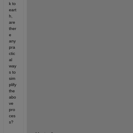
k to 
eart
h, 
are 
ther
e 
any 
pra
ctic
al 
way
s to 
sim
plify 
the 
abo
ve 
pro
ces
s?