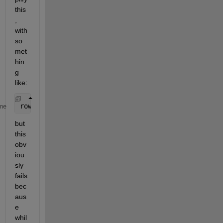
this
, 
with 
so
met
hin
g 
like:
row_sum = sum( A(A<0.5), 2 );
me
but 
this 
obv
iou
sly 
fails 
bec
aus
e 
whil