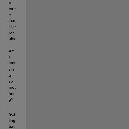
e 
mor
e 
intu
itive 
res
ults
. 
Am 
I 
mis
sin
g 
so
met
hin
g?
Get
ting 
bac