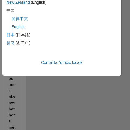
recenti
New Zealand
(English)
中国
简体中文
I've 
English
enc
日本
(日本語)
oun
tere
한국
(한국어)
d 
this 
sev
Contatta l’ufficio locale
eral 
tim
es, 
and 
it 
alw
ays 
bot
her
s 
me. 