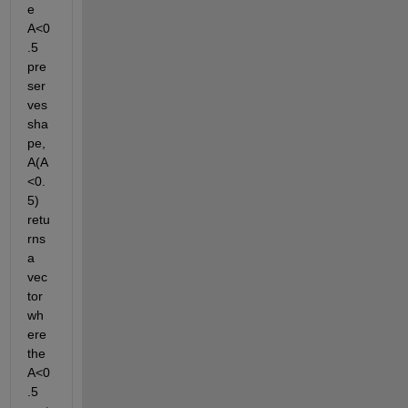
e 
A<0
.5 
pre
ser
ves 
sha
pe, 
A(A
<0.
5) 
retu
rns 
a 
vec
tor 
wh
ere 
the 
A<0
.5 