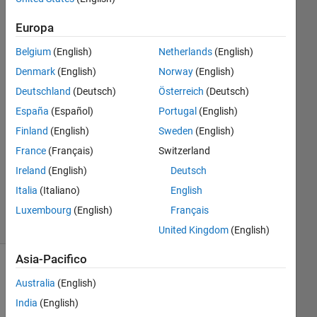
3 Ago
Europa
2021
1
Belgium
(English)
Netherlands
(English)
Risposta
Denmark
(English)
Norway
(English)
Deutschland
(Deutsch)
Österreich
(Deutsch)
Risposta
España
(Español)
Portugal
(English)
accettata
Finland
(English)
Sweden
(English)
Aggiornato
France
(Français)
Switzerland
3 Ago
Ireland
(English)
Deutsch
2021
Italia
(Italiano)
English
29
Visualizzazioni
Luxembourg
(English)
Français
(30 giorni)
United Kingdom
(English)
Asia-Pacifico
Mostra
Australia
(English)
commenti
meno
India
(English)