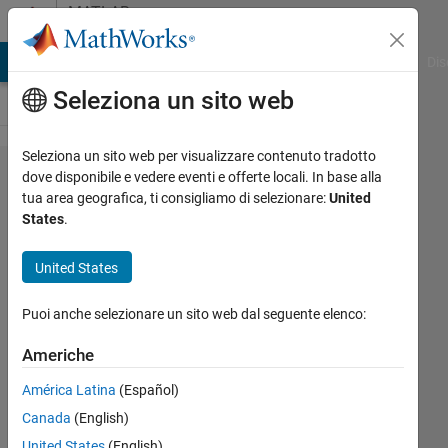
Vai al contenuto
MATLAB
Answers
ATLAB Answers
File Exchange
Cody
AI Chat Playground
Dis
Seleziona un sito web
Seleziona un sito web per visualizzare contenuto tradotto
Why do
dove disponibile e vedere eventi e offerte locali. In base alla
tua area geografica, ti consigliamo di selezionare:
United
logical
States
.
indices
implicitly
United States
reshape? Is
Puoi anche selezionare un sito web dal seguente elenco:
there a
workaround?
Americhe
América Latina
(Español)
Joel
Canada
(English)
Lynch
United States
(English)