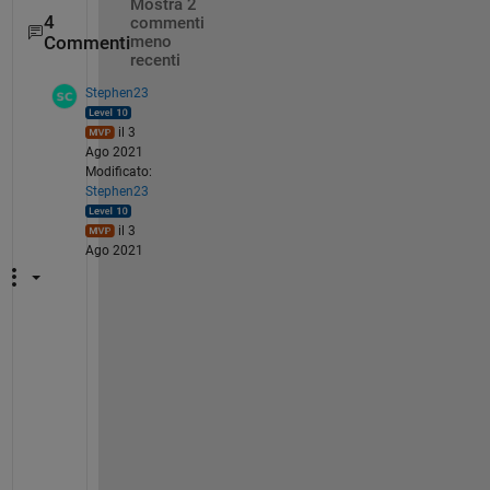
Mostra 2
4
commenti
Commenti
meno
recenti
Stephen23
il 3
Ago 2021
Modificato:
Stephen23
il 3
Ago 2021
"
I 
t
h
i
n
k 