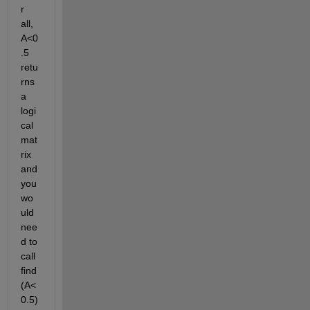
r 
all, 
A<0
.5 
retu
rns 
a 
logi
cal 
mat
rix 
and 
you 
wo
uld 
nee
d to 
call 
find
(A<
0.5) 