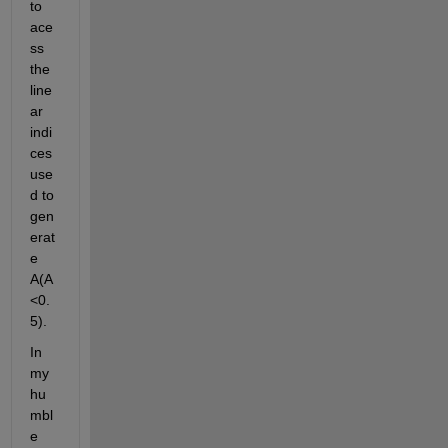
to 
ace
ss 
the 
line
ar 
indi
ces 
use
d to 
gen
erat
e 
A(A
<0.
5). 
In 
my 
hu
mbl
e 