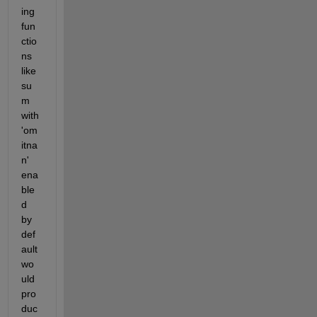
ing 
fun
ctio
ns 
like 
su
m 
with 
'om
itna
n' 
ena
ble
d 
by 
def
ault 
wo
uld 
pro
duc