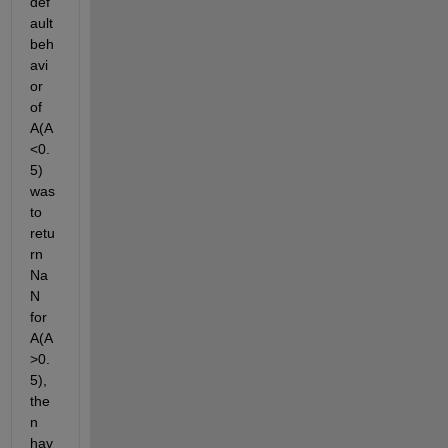
def
ault 
beh
avi
or 
of 
A(A
<0.
5) 
was 
to 
retu
rn 
Na
N 
for 
A(A
>0.
5), 
the
n 
hav