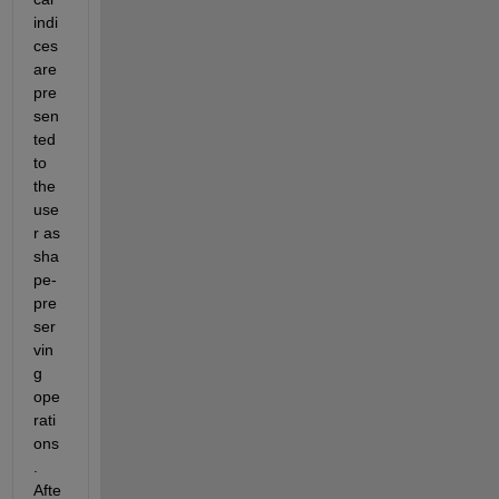
indi
ces 
are 
pre
sen
ted 
to 
the 
use
r as 
sha
pe-
pre
ser
vin
g 
ope
rati
ons
. 
Afte