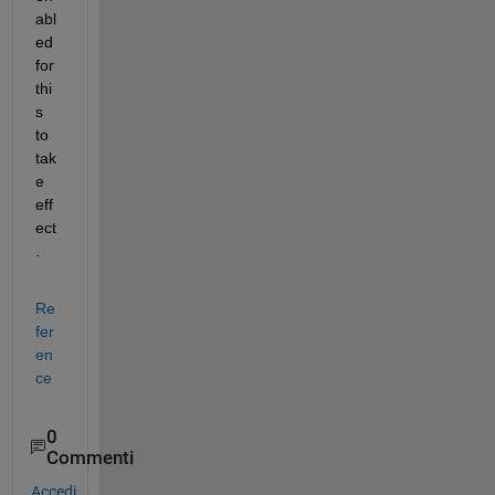
abl
ed 
for 
thi
s 
to 
tak
e 
eff
ect
.
Re
fer
en
ce
0
Commenti
Accedi