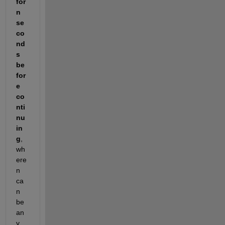
for 
n 
se
co
nd
s 
be
for
e 
co
nti
nu
in
g
, 
wh
ere 
n 
ca
n 
be 
an
y 