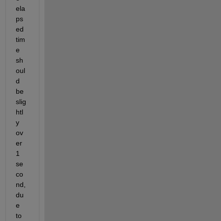
ela
ps
ed 
tim
e 
sh
oul
d 
be 
slig
htl
y 
ov
er 
1 
se
co
nd, 
du
e 
to 