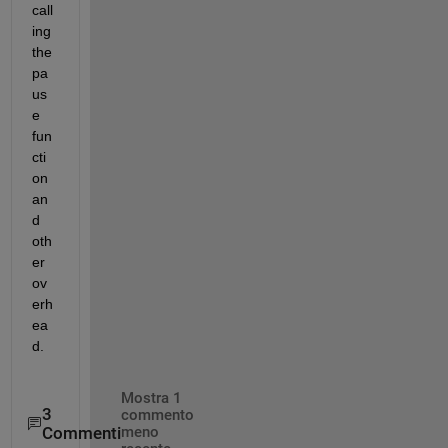
call
ing 
the 
pa
us
e 
fun
cti
on 
an
d 
oth
er 
ov
erh
ea
d.
Mostra 1
3
commento
Commenti
meno