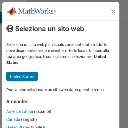
Vai al contenuto
MATLAB
Answers
ATLAB Answers
File Exchange
Cody
AI Chat Playground
Dis
Seleziona un sito web
Seleziona un sito web per visualizzare contenuto tradotto
what's
dove disponibile e vedere eventi e offerte locali. In base alla
tua area geografica, ti consigliamo di selezionare:
United
the time
States
.
of
pause(1)
United States
Puoi anche selezionare un sito web dal seguente elenco:
Eman
Ahmed
Americhe
Elsayed
América Latina
(Español)
8 Giu
Canada
(English)
2011
United States
(English)