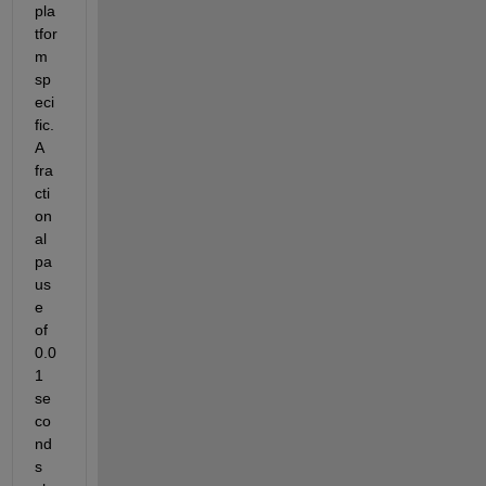
pla
tfor
m 
sp
eci
fic. 
A 
fra
cti
on
al 
pa
us
e 
of 
0.0
1 
se
co
nd
s 