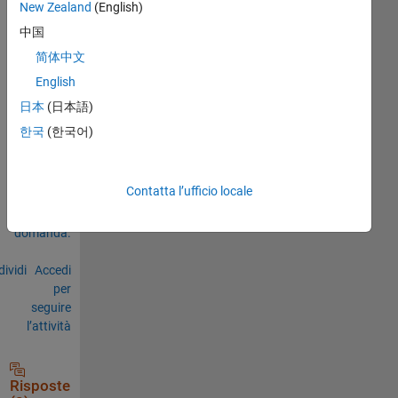
New Zealand
(English)
0
中国
Commenti
简体中文
Accedi
English
per
日本
(日本語)
commentare.
한국
(한국어)
Accedi per
Contatta l’ufficio locale
rispondere
a questa
domanda.
ividi
Accedi
per
seguire
l’attività
Risposte