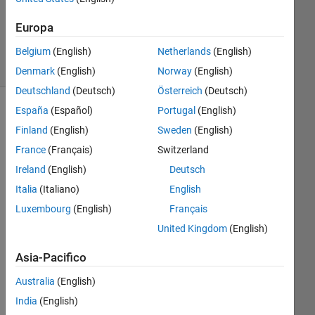
2
Risposte
Europa
14
Visualizzazioni
Belgium
(English)
Netherlands
(English)
(30 giorni)
Denmark
(English)
Norway
(English)
Deutschland
(Deutsch)
Österreich
(Deutsch)
España
(Español)
Portugal
(English)
Mostra
Finland
(English)
Sweden
(English)
commenti
meno
France
(Français)
Switzerland
recenti
Ireland
(English)
Deutsch
Italia
(Italiano)
English
Luxembourg
(English)
Français
is 
United Kingdom
(English)
this 
tim
Asia-Pacifico
e 
equ
Australia
(English)
al 1 
India
(English)
s??