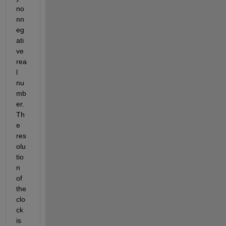
no
nn
eg
ati
ve 
rea
l 
nu
mb
er. 
Th
e 
res
olu
tio
n 
of 
the 
clo
ck 
is 