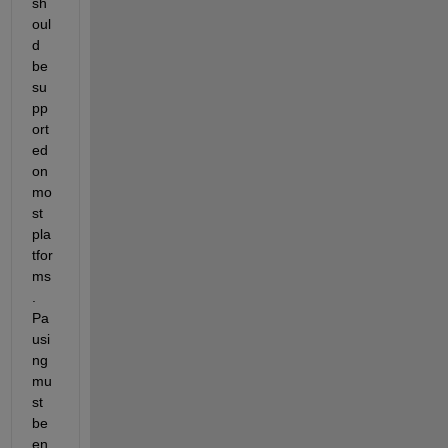
sh
oul
d 
be 
su
pp
ort
ed 
on 
mo
st 
pla
tfor
ms
. 
Pa
usi
ng 
mu
st 
be 
en