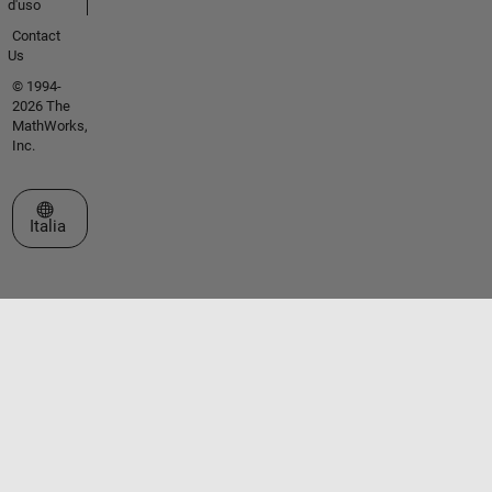
d'uso
Contact
Us
© 1994-
2026 The
MathWorks,
Inc.
Seleziona un sito web
Italia