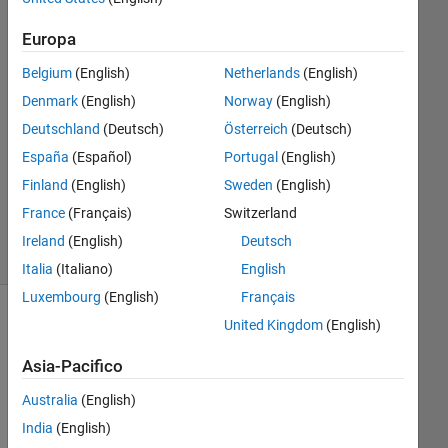
Support
Team
Europa
27 Giu
Belgium
(English)
Netherlands
(English)
2009
1
Denmark
(English)
Norway
(English)
Risposta
Deutschland
(Deutsch)
Österreich
(Deutsch)
España
(Español)
Portugal
(English)
Risposta
Finland
(English)
Sweden
(English)
accettata
120
France
(Français)
Switzerland
Visualizzazioni
Ireland
(English)
Deutsch
(30 giorni)
Italia
(Italiano)
English
Luxembourg
(English)
Français
United Kingdom
(English)
Asia-Pacifico
Australia
(English)
India
(English)