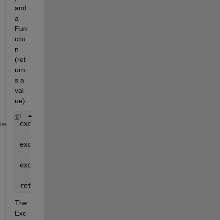
and 
a 
Fun
ctio
n 
(ret
urn
s a 
val
ue):
excelObject = actxserver(
'Excel.Application'
); 
me
excelObject.Workbooks.Open(
'C:\Test.xls'
);
excelObject.Run(
'TestSub'
, 
'Hello world'
);
retValue = excelObject.Run(
'TestFnc'
, 
'Hello world 
The 
Exc