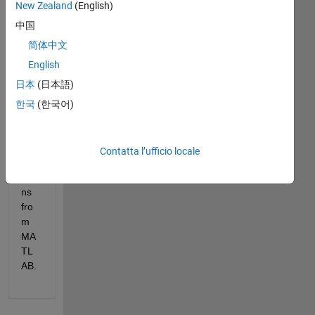
New Zealand
(English)
I 
中国
wo
uld 
简体中文
like 
English
to 
日本
(日本語)
call 
Exc
한국
(한국어)
el 
Ma
cro 
Contatta l’ufficio locale
Fun
ctio
ns 
fro
m 
MA
TL
AB.