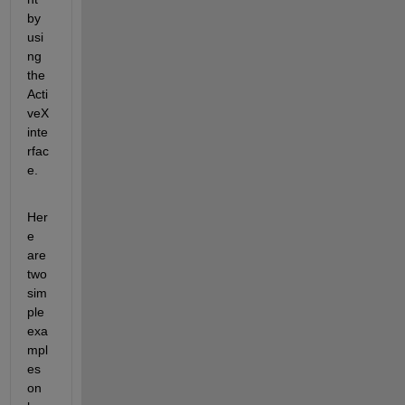
by 
usi
ng 
the 
Acti
veX 
inte
rfac
e.
Her
e 
are 
two 
sim
ple 
exa
mpl
es 
on 