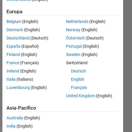
Europa
MathWorks
Support
Belgium
(English)
Netherlands
(English)
Team
Denmark
(English)
Norway
(English)
12 Mar
Deutschland
(Deutsch)
Österreich
(Deutsch)
2012
España
(Español)
Portugal
(English)
3
Risposte
Finland
(English)
Sweden
(English)
France
(Français)
Switzerland
Risposta
Ireland
(English)
Deutsch
accettata
Italia
(Italiano)
English
Aggiornato
Luxembourg
(English)
Français
29 Feb
United Kingdom
(English)
2024
43
Asia-Pacifico
Visualizzazioni
Australia
(English)
(30 giorni)
India
(English)