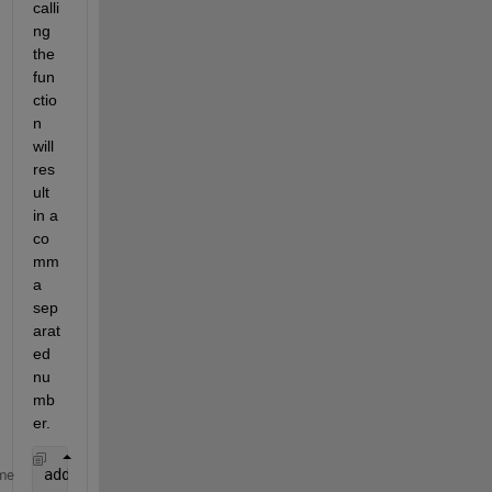
calli
ng 
the 
fun
ctio
n 
will 
res
ult 
in a 
co
mm
a 
sep
arat
ed 
nu
mb
er.
addComma(10000.12)
me