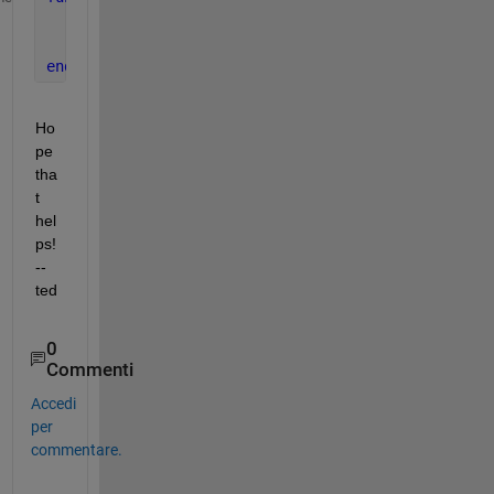
   jf=java.text.DecimalFormat; 
% comma for thousan
   numOut= char(jf.format(numIn)); 
% omit "char" i
end
Ho
pe 
tha
t 
hel
ps! 
--
ted
0
Commenti
Accedi
per
commentare.