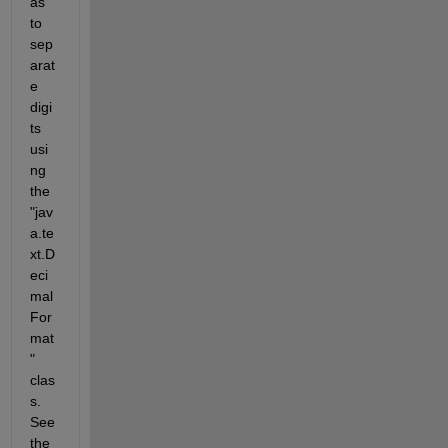
as 
to 
sep
arat
e 
digi
ts 
usi
ng 
the 
"jav
a.te
xt.D
eci
mal
For
mat
" 
clas
s. 
See 
the 