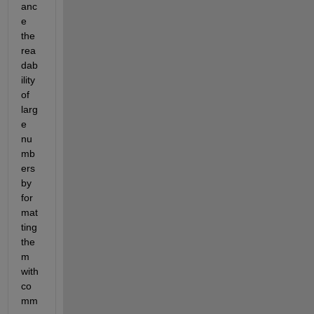
anc
e 
the 
rea
dab
ility 
of 
larg
e 
nu
mb
ers 
by 
for
mat
ting 
the
m 
with 
co
mm