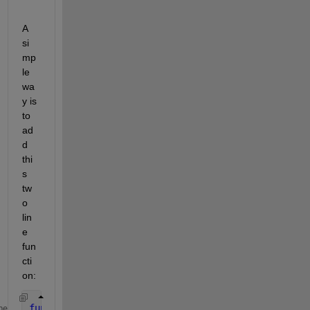
A 
si
mp
le 
wa
y is 
to 
ad
d 
thi
s 
tw
o 
lin
e 
fun
cti
on:
function 
numOut = addComma(numIn)
me