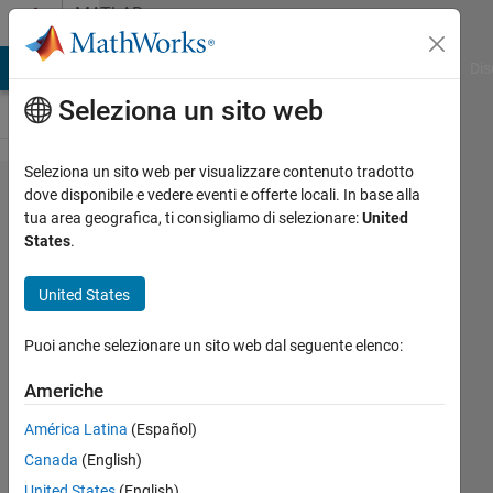
Vai al contenuto
MATLAB
Answers
ATLAB Answers
File Exchange
Cody
AI Chat Playground
Dis
Seleziona un sito web
Seleziona un sito web per visualizzare contenuto tradotto
Is there a
dove disponibile e vedere eventi e offerte locali. In base alla
tua area geografica, ti consigliamo di selezionare:
United
format in
States
.
MATLAB to
display
United States
numbers
Puoi anche selezionare un sito web dal seguente elenco:
such that
commas are
Americhe
automatically
América Latina
(Español)
inserted into
Canada
(English)
the display?
United States
(English)