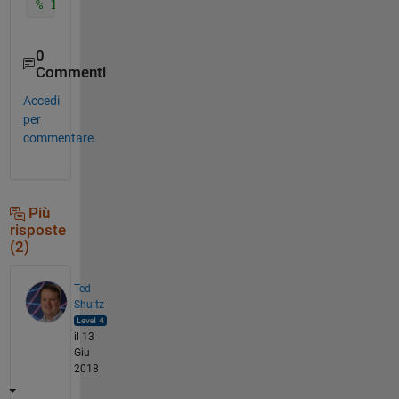
% 10,000.12
0
Commenti
Accedi
per
commentare.
Più
risposte
(2)
Ted
Shultz
il 13
Giu
2018