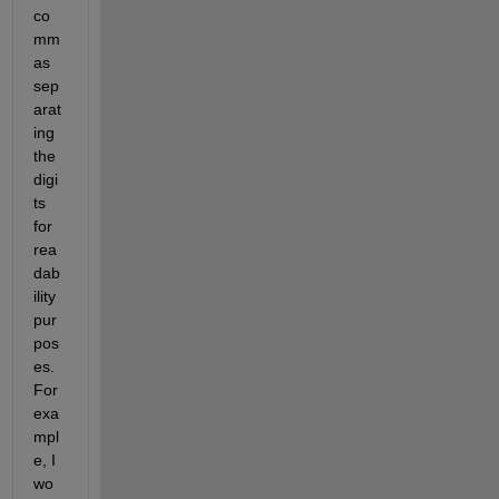
co
mm
as 
sep
arat
ing 
the 
digi
ts 
for 
rea
dab
ility 
pur
pos
es. 
For 
exa
mpl
e, I 
wo