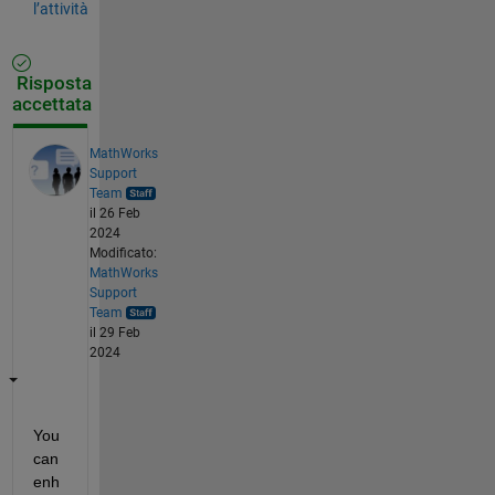
l’attività
Risposta
accettata
MathWorks
Support
Team
il 26 Feb
2024
Modificato:
MathWorks
Support
Team
il 29 Feb
2024
You 
can 
enh