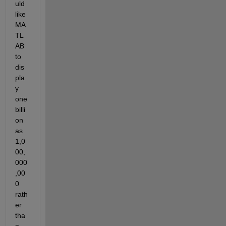
uld 
like 
MA
TL
AB 
to 
dis
pla
y 
one 
billi
on 
as 
1,0
00,
000
,00
0 
rath
er 
tha