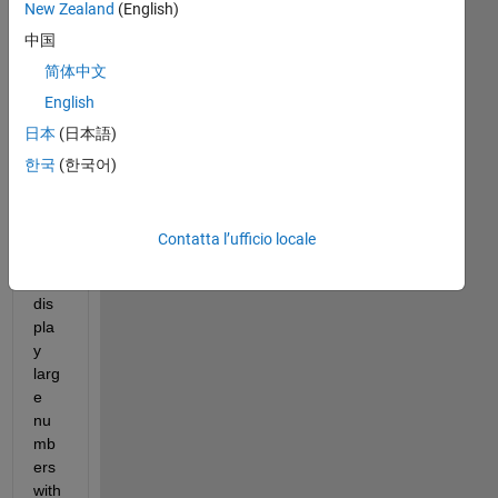
New Zealand
(English)
Mostra
中国
commenti
简体中文
meno
recenti
English
日本
(日本語)
한국
(한국어)
I 
wo
uld 
Contatta l’ufficio locale
like 
to 
dis
pla
y 
larg
e 
nu
mb
ers 
with 