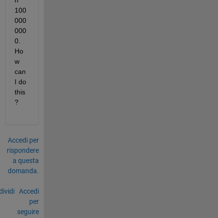
n 
100
000
000
0. 
Ho
w 
can 
I do 
this
?
Accedi per
rispondere
a questa
domanda.
ividi
Accedi
per
seguire