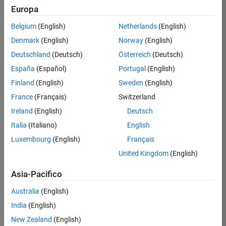
Europa
Barthelemy
Belgium
(English)
Netherlands
(English)
/
Denmark
(English)
Norway
(English)
Colorful
Deutschland
(Deutsch)
Österreich
(Deutsch)
bubbles
España
(Español)
Portugal
(English)
on
4
Finland
(English)
Sweden
(English)
16
34
France
(Français)
Switzerland
Oct
0
Ireland
(English)
Deutsch
2021
0
Italia
(Italiano)
English
Luxembourg
(English)
Français
265
United Kingdom
(English)
Copy
Asia-Pacifico
colormap(1-turbo(256))
[x,y,z]=sphere(181);
Australia
(English)
[v,b,n]=meshgrid(0:4);
India
(English)
t=2*v+rem(b+n,2);
New Zealand
(English)
u=sqrt(3)*(b+rem(n,2)/3);