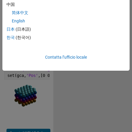
p=2*sqrt(6)*n/3;
中国
g=surf(x,y,z);
简体中文
light
English
shading 
interp
日本
(日本語)
for 
i=1:125
q=copyobj(g,gca);
한국
(한국어)
q.XData=x+t(i);
q.YData=y+u(i);
q.ZData=z+p(i);
Contatta l’ufficio locale
end
axis 
equal off tight
set(gca,
'Pos'
,[0 0 1 1])