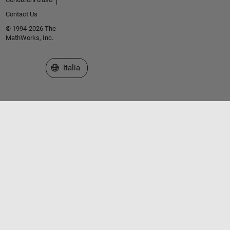
Contact Us
© 1994-2026 The
MathWorks, Inc.
Seleziona un sito web
Italia