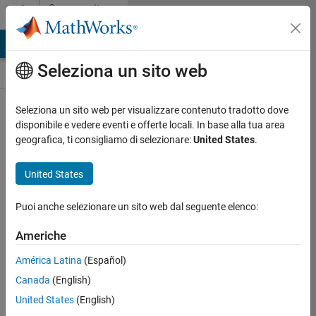
Vai al contenuto
Community
Contests
MATLAB Answers
File Exchange
Cody
AI Chat Playground
Seleziona un sito web
Seleziona un sito web per visualizzare contenuto tradotto dove
Create and remix
disponibile e vedere eventi e offerte locali. In base alla tua area
entries are only
geografica, ti consigliamo di selezionare:
United States
.
available on
desktop
United States
Back to Gallery
Puoi anche selezionare un sito web dal seguente elenco:
Vote
Share
Americhe
Follow
América Latina
(Español)
Canada
(English)
United States
(English)
Alain