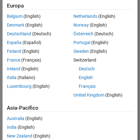
Europa
Niblett
Belgium
(English)
Netherlands
(English)
/
Denmark
(English)
Norway
(English)
Bubble
Deutschland
(Deutsch)
Österreich
(Deutsch)
s
España
(Español)
Portugal
(English)
on 5
4
Finland
(English)
Sweden
(English)
Oct
France
(Français)
Switzerland
2021
40
Ireland
(English)
Deutsch
0
Italia
(Italiano)
English
0
Luxembourg
(English)
Français
United Kingdom
(English)
263
Asia-Pacifico
Copy
Australia
(English)
n=160;A=zeros(n,n,n);
India
(English)
x=1:1:n;
New Zealand
(English)
y=x;