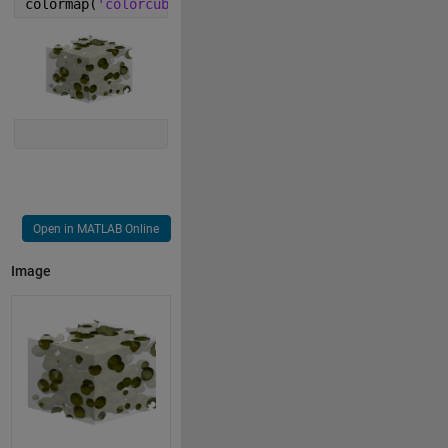
colormap(
'colorcube'
)
Open in MATLAB Online
Image