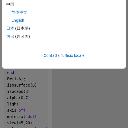
z=x;
中国
f=@(n)round(rand*(n));
简体中文
[X,Y,Z]=meshgrid(x,y,z);
English
for 
i=1:2*n
日本
(日本語)
   a=f(n);
   b=f(n);
한국
(한국어)
   c=f(n);
   R=f(n/10);
   D=sqrt((X-a).^2+(Y-b).^2+(Z-c).^2);
Contatta l’ufficio locale
   R=1+R;
   A(D<R)=1;  
end
B=(1-A);
isosurface(B);
isocaps(B)
alpha(0.7)
light
axis 
off
material 
dull
view(45,20)