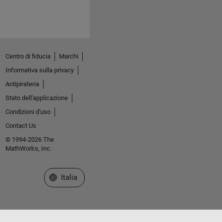
Centro di fiducia
Marchi
Informativa sulla privacy
Antipirateria
Stato dell'applicazione
Condizioni d'uso
Contact Us
© 1994-2026 The
MathWorks, Inc.
Seleziona un sito web
Italia