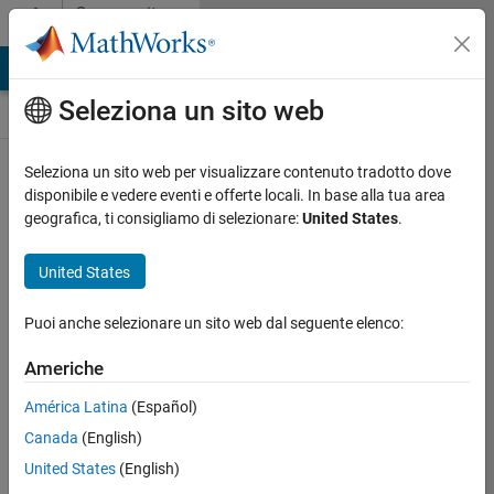
Vai al contenuto
Community
Contests
MATLAB Answers
File Exchange
Cody
AI Chat Playground
Seleziona un sito web
Seleziona un sito web per visualizzare contenuto tradotto dove
Create and remix
disponibile e vedere eventi e offerte locali. In base alla tua area
entries are only
geografica, ti consigliamo di selezionare:
United States
.
available on
desktop
United States
Back to Gallery
Puoi anche selezionare un sito web dal seguente elenco:
Vote
Share
Americhe
Follow
América Latina
(Español)
Canada
(English)
United States
(English)
Daniel