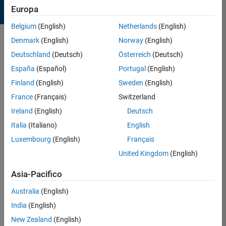
Europa
Belgium
(English)
Netherlands
(English)
Denmark
(English)
Norway
(English)
Sort by
Deutschland
(Deutsch)
Österreich
(Deutsch)
España
(Español)
Portugal
(English)
2 Results found in Entries
Finland
(English)
Sweden
(English)
France
(Français)
Switzerland
Ireland
(English)
Deutsch
Italia
(Italiano)
English
Luxembourg
(English)
Français
United Kingdom
(English)
Asia-Pacifico
Australia
(English)
India
(English)
Better Christmas Tree
New Zealand
(English)