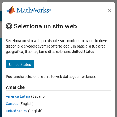
Vai al contenuto
Community
Contests
MATLAB Answers
File Exchange
Cody
AI Chat Playground
Seleziona un sito web
Seleziona un sito web per visualizzare contenuto tradotto dove
MATLAB
disponibile e vedere eventi e offerte locali. In base alla tua area
Join
Discussions
geografica, ti consigliamo di selezionare:
United States
.
Mini
Hack
United States
Puoi anche selezionare un sito web dal seguente elenco:
FILTER:
Week 1
Americhe
Week 2
Week 3
América Latina
(Español)
Week 4
All time
Canada
(English)
United States
(English)