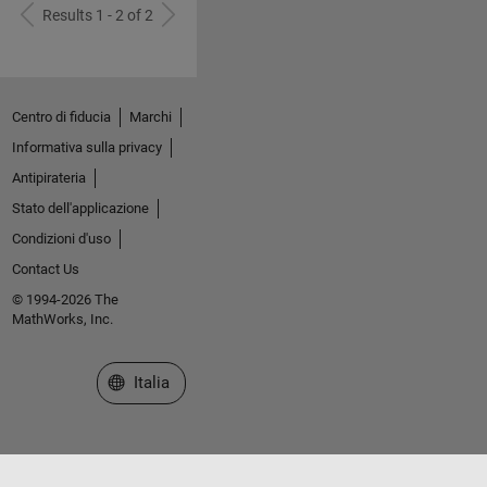
Results 1 - 2 of 2
Centro di fiducia
Marchi
Informativa sulla privacy
Antipirateria
Stato dell'applicazione
Condizioni d'uso
Contact Us
© 1994-2026 The
MathWorks, Inc.
Seleziona un sito web
Italia