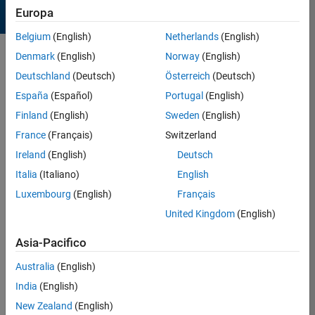
Europa
Belgium
(English)
Netherlands
(English)
Denmark
(English)
Norway
(English)
Sort by
Deutschland
(Deutsch)
Österreich
(Deutsch)
España
(Español)
Portugal
(English)
2 Results found in Entries
Finland
(English)
Sweden
(English)
France
(Français)
Switzerland
Ireland
(English)
Deutsch
Italia
(Italiano)
English
Luxembourg
(English)
Français
United Kingdom
(English)
Asia-Pacifico
Australia
(English)
India
(English)
Better Christmas Tree
New Zealand
(English)