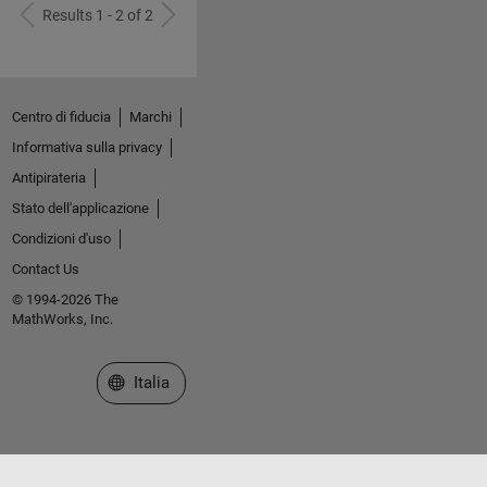
Results 1 - 2 of 2
Centro di fiducia
Marchi
Informativa sulla privacy
Antipirateria
Stato dell'applicazione
Condizioni d'uso
Contact Us
© 1994-2026 The
MathWorks, Inc.
Seleziona un sito web
Italia