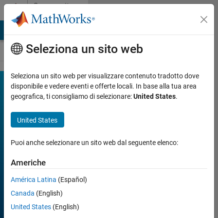
Vai al contenuto
Community
Contests
MATLAB Answers
File Exchange
Cody
AI Chat Playground
Seleziona un sito web
Seleziona un sito web per visualizzare contenuto tradotto dove
MATLAB
disponibile e vedere eventi e offerte locali. In base alla tua area
Join
Discussions
geografica, ti consigliamo di selezionare:
United States
.
Mini
Hack
United States
Puoi anche selezionare un sito web dal seguente elenco:
FILTER:
Week 1
Americhe
Week 2
Week 3
América Latina
(Español)
Week 4
All time
Canada
(English)
United States
(English)