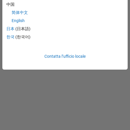
MathWorks, Inc.
中国
简体中文
Seleziona un sito web
Italia
English
日本
(日本語)
한국
(한국어)
Contatta l’ufficio locale