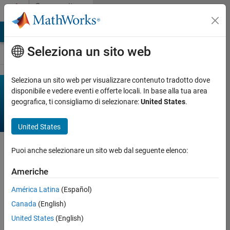
Vai al contenuto
Community
Contests
MATLAB Answers
File Exchange
Cody
AI Chat Playground
Seleziona un sito web
Seleziona un sito web per visualizzare contenuto tradotto dove
Recent
disponibile e vedere eventi e offerte locali. In base alla tua area
geografica, ti consigliamo di selezionare:
United States
.
Activity
United States
Puoi anche selezionare un sito web dal seguente elenco:
Americhe
América Latina
(Español)
Canada
(English)
United States
(English)