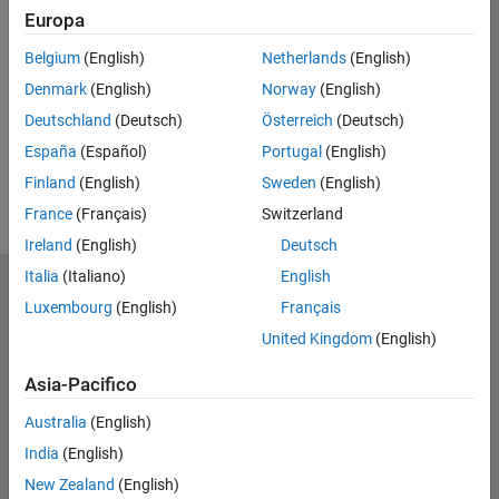
Europa
Belgium
(English)
Netherlands
(English)
Denmark
(English)
Norway
(English)
Deutschland
(Deutsch)
Österreich
(Deutsch)
España
(Español)
Portugal
(English)
Finland
(English)
Sweden
(English)
France
(Français)
Switzerland
Ireland
(English)
Deutsch
Italia
(Italiano)
English
Centro di fiducia
Marchi
Luxembourg
(English)
Français
Informativa sulla privacy
United Kingdom
(English)
Antipirateria
Asia-Pacifico
Stato dell'applicazione
Condizioni d'uso
Australia
(English)
Contact Us
India
(English)
© 1994-2026 The
New Zealand
(English)