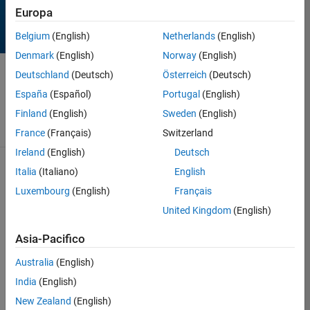
Europa
Belgium
(English)
Netherlands
(English)
Denmark
(English)
Norway
(English)
Deutschland
(Deutsch)
Österreich
(Deutsch)
Contest has
ended!
España
(Español)
Portugal
(English)
Thanks for
playing!
Finland
(English)
Sweden
(English)
France
(Français)
Switzerland
Ireland
(English)
Deutsch
122 Results found in
Italia
(Italiano)
English
Rankings
Luxembourg
(English)
Français
See contest rules
United Kingdom
(English)
Score
Top
Rank
Author
Remixes
Entry
Asia-Pacifico
1
215
5
Anton Kogios
Australia
(English)
India
(English)
View
all
New Zealand
(English)