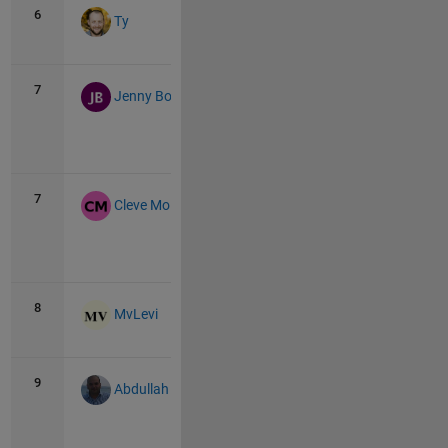
6
84
2
Ty
7
58
4
Jenny Bosten
View
all
7
58
9
Cleve Moler
View
all
8
57
0
MvLevi
9
53
4
Abdullah Caliskan
View