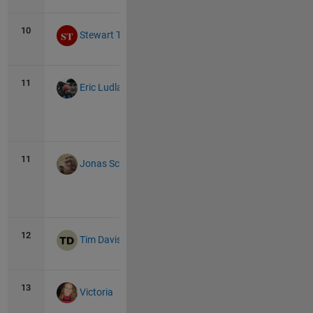
all
10
50
0
Stewart Thomas
11
48
26
Eric Ludlam
View
all
11
48
0
Jonas Schlatter
View
all
12
40
5
Tim Davis
13
38
2
Victoria