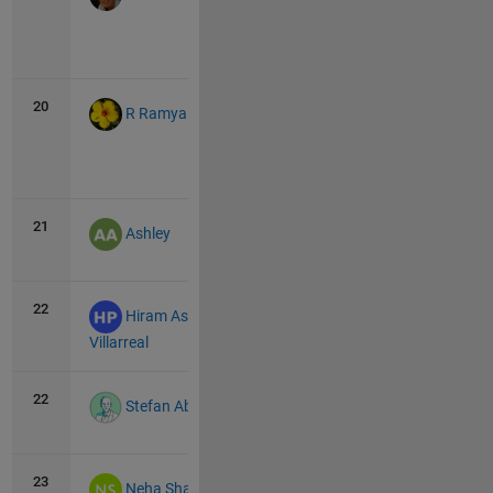
View
all
20
24
5
R Ramya
View
all
21
21
0
Ashley
22
20
0
Hiram Asahel Partida
Villarreal
22
20
1
Stefan Abendroth
23
19
2
Neha Shaah