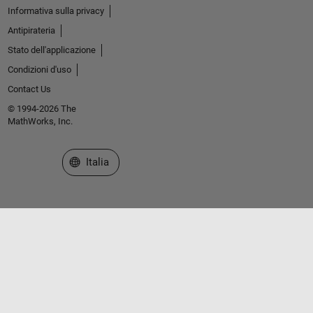
Informativa sulla privacy
Antipirateria
Stato dell'applicazione
Condizioni d'uso
Contact Us
© 1994-2026 The
MathWorks, Inc.
Seleziona un sito web
Italia