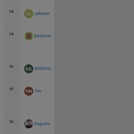
14
37
0
Jahnavi
14
37
92
Basil Imoberdorf
View
all
15
36
0
SUSHOVAN GHOSH
15
36
2
Tim
View
all
16
35
10
Augusto Mazzei