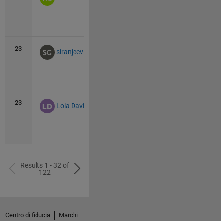
View
all
23
19
18
siranjeevi gurumani
View
all
23
19
0
Lola Davidson
View
all
Results 1 - 32 of
122
Centro di fiducia
Marchi