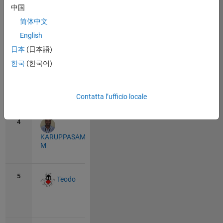
中国
2
170
6
Brandon
简体中文
Caasenbrood
English
View
all
日本
(日本語)
한국
(한국어)
3
110
18
Adam Danz
View
Contatta l’ufficio locale
all
4
94
6
KARUPPASAMYPANDIYAN
M
View
all
5
92
1
Teodo
View
all