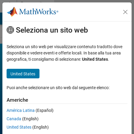
Vai al contenuto
Community
Contests
MATLAB Answers
File Exchange
Cody
AI Chat Playground
Seleziona un sito web
Seleziona un sito web per visualizzare contenuto tradotto dove
MATLAB
disponibile e vedere eventi e offerte locali. In base alla tua area
Join
geografica, ti consigliamo di selezionare:
United States
.
Discussions
Mini
Hack
United States
2022
Puoi anche selezionare un sito web dal seguente elenco:
Americhe
FILTER:
Week 2
América Latina
(Español)
Week 3
Week 4
Canada
(English)
All time
United States
(English)