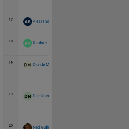
View
all
17
34
0
Alessandro Basile
18
32
0
Raularc
19
30
3
Davide Masiello
View
all
19
30
3
Deepikasri N
View
all
20
24
8
Ned Gulley