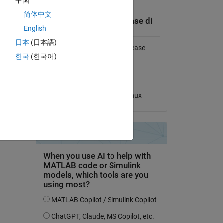
中国
Visualizza la licenza
ind,
简体中文
Compatibilità della release di
English
MATLAB
日本
(日本語)
Compatibile con qualsiasi release
한국
(한국어)
Compatibilità della
piattaforma
Windows
macOS
Linux
ungi tag