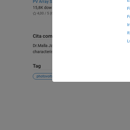
E
PV Array Simulink Block
Solar Ce
15,8K download
2,5K do
F
4,00 / 5 (6)
5,00 / 
F
I
I
Cita come
L
Dr.Malla Jagan Mohana Rao (2026).
PV characteristi
characteristics), MATLAB Central File Exchange. Rec
Tag
photovoltaic
pv