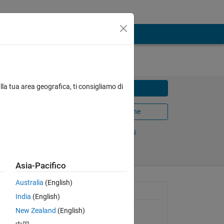
lla tua area geografica, ti consigliamo di
Scarica
Apri in MATLAB Online
 2022
Condividi
Segui
Asia-Pacifico
Australia
(English)
Informazioni generali
India
(English)
New Zealand
(English)
Versione 1.0.0
(15,5 KB)