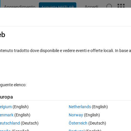
Apprendimento
Accedi
Acquista MATLAB
t Playground
Discussions
Contests
Blogs
Post
More
ca
Informazioni
eb
tics
tenuto tradotto dove disponibile e vedere eventi e offerte locali. In base a
hana Rao
Versione 1.0.0
(15,5 KB)
91 download
0,00/5
(0)
7 mag
eguente elenco:
oni
Revisioni
(0)
Discussioni
(0)
uropa
elgium
(English)
Netherlands
(English)
enmark
(English)
Norway
(English)
eutschland
(Deutsch)
Österreich
(Deutsch)