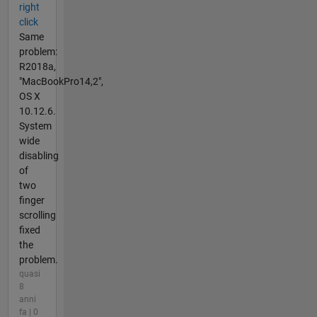
right
click
Same
problem:
R2018a,
"MacBookPro14,2",
OS X
10.12.6.
System
wide
disabling
of
two
finger
scrolling
fixed
the
problem.
quasi
8
anni
fa | 0