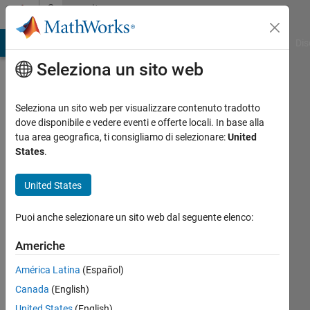
Vai al contenuto
Community
Profile
ATLAB Answers
File Exchange
Cody
AI Chat Playground
Dis
Seleziona un sito web
Seleziona un sito web per visualizzare contenuto tradotto
dove disponibile e vedere eventi e offerte locali. In base alla
Iain
tua area geografica, ti consigliamo di selezionare:
United
States
.
National
Institutes
United States
of
Health
Puoi anche selezionare un sito web dal seguente elenco:
Last
Americhe
seen:
América Latina
(Español)
circa 3
anni fa
Canada
(English)
|
Attivo
United States
(English)