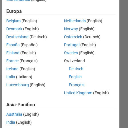
dal 2018
Europa
Followers:
0
Belgium
(English)
Netherlands
(English)
Following:
Denmark
(English)
Norway
(English)
0
Deutschland
(Deutsch)
Österreich
(Deutsch)
España
(Español)
Portugal
(English)
Follow
Finland
(English)
Sweden
(English)
Messaggio
France
(Français)
Switzerland
Ireland
(English)
Deutsch
Italia
(Italiano)
English
Dashboard
Luxembourg
(English)
Français
United Kingdom
(English)
Statistica
Asia-Pacifico
M…
Australia
(English)
-2
-1
3
2
India
(English)