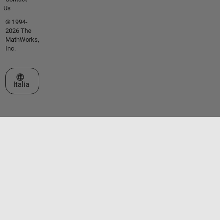
Us
© 1994-
2026 The
MathWorks,
Inc.
Seleziona un sito web
Italia