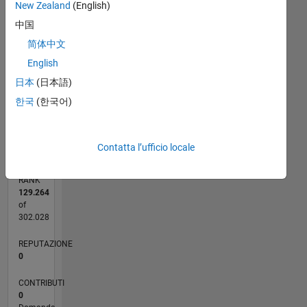
New Zealand
(English)
中国
CONTRIBUTI
简体中文
L
1
English
日本
(日本語)
한국
(한국어)
0
08/18
06/19
04/20
02/21
12/21
10/22
08/23
06/24
04/25
02/26
08/19
08/20
08/21
08/22
08/24
08/25
08/26
09/19
10/20
11/21
12/22
01/24
02/25
03/26
L
CRONOLOGIA
Contatta l’ufficio locale
RANK
129.264
of
302.028
REPUTAZIONE
0
CONTRIBUTI
0