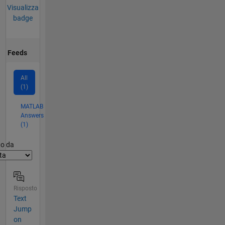
Visualizza
badge
Feeds
All
(1)
MATLAB
Answers
(1)
er2
to da
Risposto
Text
Jump
on