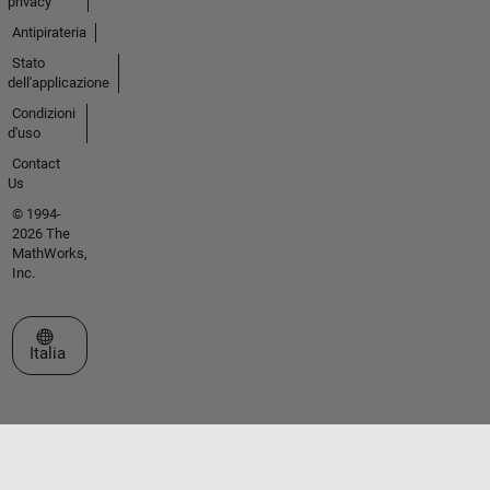
privacy
Antipirateria
Stato
dell'applicazione
Condizioni
d'uso
Contact
Us
© 1994-
2026 The
MathWorks,
Inc.
Seleziona un sito web
Italia