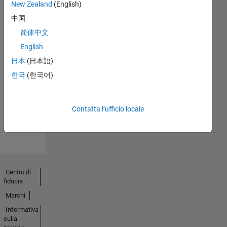
New Zealand
(English)
中国
简体中文
English
No
日本
(日本語)
Endorsements
한국
(한국어)
received
Contatta l’ufficio locale
Centro di
fiducia
Marchi
Informativa
sulla