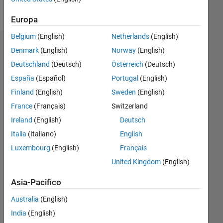
Follow
Europa
Belgium
(English)
Netherlands
(English)
Sponsorizzazioni
Denmark
(English)
Norway
(English)
Deutschland
(Deutsch)
Österreich
(Deutsch)
Please
España
(Español)
Portugal
(English)
login
to
Finland
(English)
Sweden
(English)
endorse
France
(Français)
Switzerland
this
Ireland
(English)
Deutsch
person
in a
Italia
(Italiano)
English
skill
Luxembourg
(English)
Français
United Kingdom
(English)
Asia-Pacifico
Australia
(English)
India
(English)