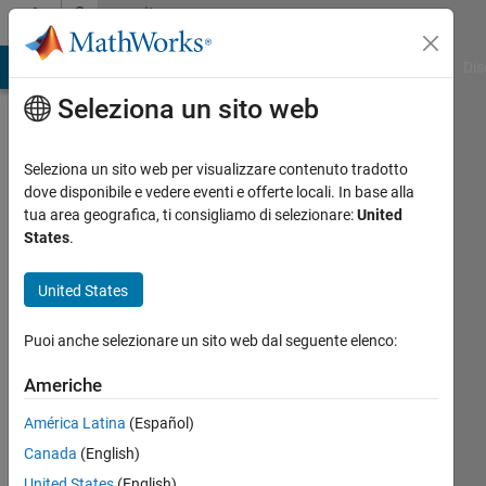
Vai al contenuto
Community
Profile
ATLAB Answers
File Exchange
Cody
AI Chat Playground
Dis
Seleziona un sito web
Seleziona un sito web per visualizzare contenuto tradotto
dove disponibile e vedere eventi e offerte locali. In base alla
Carlos
tua area geografica, ti consigliamo di selezionare:
United
States
.
Perez
United States
Attivo
dal 2018
Puoi anche selezionare un sito web dal seguente elenco:
Followers:
Americhe
0
Following:
América Latina
(Español)
0
Canada
(English)
United States
(English)