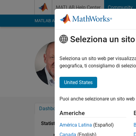
Vai al contenuto
MATLAB Help Center
Community
MATLAB Answers
File Exchange
Cody
AI Cha
Seleziona un sit
Poul Enn
Last seen: circa un 
Seleziona un sito web per visualizza
Followers:
0
Followi
geografica, ti consigliamo di selezi
Follow
Messag
United States
Puoi anche selezionare un sito web 
Dashboard
Badge
Sponsorizzazioni
Americhe
Statistica
América Latina
(Español)
Canada
(English)
MATLAB Answers