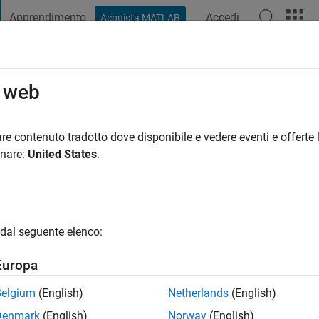
Apprendimento
Accedi
Acquista MATLAB
t Playground
Discussioni
Concorsi
Blog
Pubblica
Altro
o web
emark
mese fa
|
Attivo dal 2020
re contenuto tradotto dove disponibile e vedere eventi e offerte l
ng:
0
onare:
United States
.
gio
dal seguente elenco:
Europa
Belgium
(English)
Netherlands
(English)
RANK
Denmark
(English)
Norway
(English)