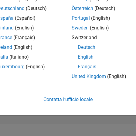
276.317
of 302.031
Deutschland
(Deutsch)
Österreich
(Deutsch)
España
(Español)
Portugal
(English)
REPUTAZIONE
0
inland
(English)
Sweden
(English)
rance
(Français)
Switzerland
CONTRIBUTI
1
Domanda
reland
(English)
Deutsch
0
Risposte
talia
(Italiano)
English
ACCETTAZION
Luxembourg
(English)
Français
DELLE RISPOS
0.0%
2
05/23
L
11/23
05/24
11/24
05/25
11/25
05/26
United Kingdom
(English)
CRONOLOGIA
VOTI RICEVUTI
0
Contatta l’ufficio locale