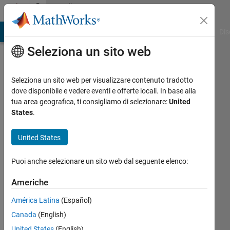
Vai al contenuto
Community
Profile
ATLAB Answers
File Exchange
Cody
AI Chat Playground
Dis
Seleziona un sito web
Seleziona un sito web per visualizzare contenuto tradotto
dove disponibile e vedere eventi e offerte locali. In base alla
Zahra
tua area geografica, ti consigliamo di selezionare:
United
States
.
Esfahani
United States
Last
seen:
Puoi anche selezionare un sito web dal seguente elenco:
oltre 6
anni fa
Americhe
|
Attivo
dal 2018
América Latina
(Español)
Canada
(English)
Followers:
0
United States
(English)