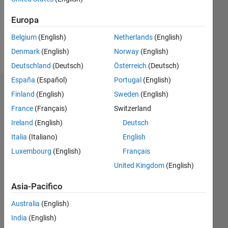
Following:
0
Europa
Belgium
(English)
Netherlands
(English)
Follow
Denmark
(English)
Norway
(English)
Deutschland
(Deutsch)
Österreich
(Deutsch)
España
(Español)
Portugal
(English)
Dashboard
Finland
(English)
Sweden
(English)
France
(Français)
Switzerland
Statistica
Ireland
(English)
Deutsch
M…
Italia
(Italiano)
English
Luxembourg
(English)
Français
-2
-1
3
2
United Kingdom
(English)
Asia-Pacifico
CONTRIBUTI
L
1
Australia
(English)
India
(English)