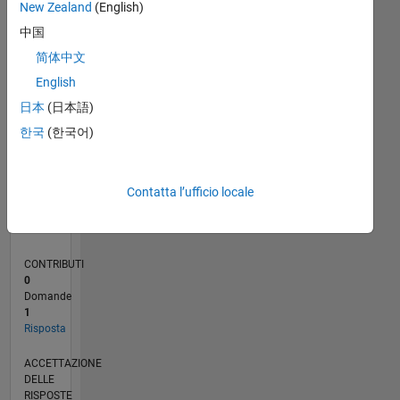
New Zealand
(English)
中国
0
05/18
04/19
03/20
02/21
01/22
12/22
11/23
10/24
09/25
08/26
05/19
05/20
05/21
05/22
05/23
05/24
05/25
05/26
07/19
09/20
11/21
01/23
03/24
07/26
L
简体中文
CRONOLOGIA
English
日本
(日本語)
RANK
한국
(한국어)
123.790
of
302.025
Contatta l’ufficio locale
REPUTAZIONE
0
CONTRIBUTI
0
Domande
1
Risposta
ACCETTAZIONE
DELLE
RISPOSTE