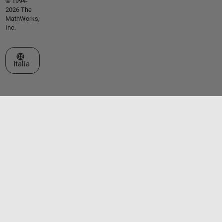
© 1994-
2026 The
MathWorks,
Inc.
Seleziona un sito web
Italia