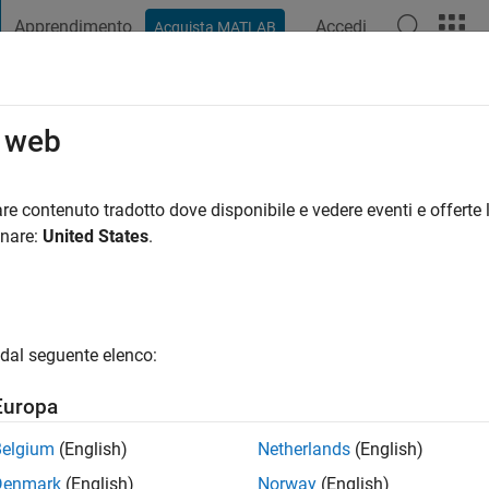
Apprendimento
Accedi
Acquista MATLAB
t Playground
Discussioni
Concorsi
Blog
Pubblica
Altro
o web
Sowah
re contenuto tradotto dove disponibile e vedere eventi e offerte l
ng:
0
onare:
United States
.
dal seguente elenco:
Europa
Belgium
(English)
Netherlands
(English)
Denmark
(English)
Norway
(English)