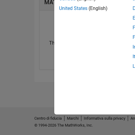
MATLAB Answers Badge
United States
(English)
F
F
Thankful Level 1
I
20 Mar 2018
I
Centro di fiducia
Marchi
Informativa sulla privacy
An
© 1994-2026 The MathWorks, Inc.