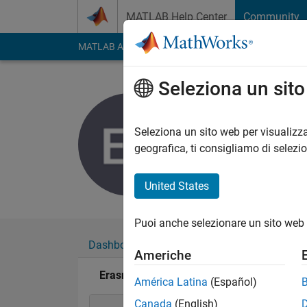
Vai al contenuto
MATLAB Help Center
Community
MATLAB Answers
File Exchange
Cody
AI Cha
Seleziona un sit
Erasmus 
Attivo dal 2018
Seleziona un sito web per visualizza
Followers:
0
Followi
geografica, ti consigliamo di selezi
Follow
United States
Puoi anche selezionare un sito web 
Dashboard
Badge
Sponsorizzazioni
Americhe
Erasmus Sowah's Badge
América Latina
(Español)
Canada
(English)