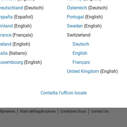
Deutschland
(Deutsch)
Österreich
(Deutsch)
España
(Español)
Portugal
(English)
inland
(English)
Sweden
(English)
rance
(Français)
Switzerland
reland
(English)
Deutsch
talia
(Italiano)
English
Luxembourg
(English)
Français
United Kingdom
(English)
Contatta l’ufficio locale
tipirateria
Stato dell'applicazione
Condizioni d'uso
Contact Us