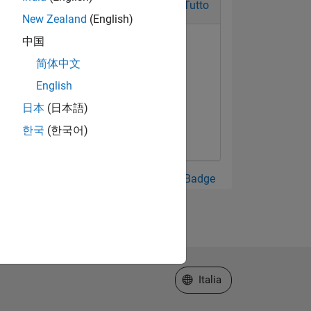
Tutto
New Zealand
(English)
中国
简体中文
English
日本
(日本語)
한국
(한국어)
Guarda tutto Badge
Seleziona un sito web
Italia