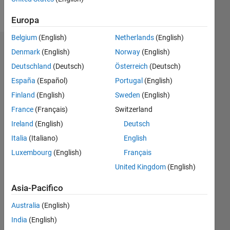
Follow
Europa
Belgium
(English)
Netherlands
(English)
Dashboard
Denmark
(English)
Norway
(English)
Deutschland
(Deutsch)
Österreich
(Deutsch)
Statistica
España
(Español)
Portugal
(English)
M…
Finland
(English)
Sweden
(English)
France
(Français)
Switzerland
-2
-1
5
4
Ireland
(English)
Deutsch
Italia
(Italiano)
English
3
CONTRIBUTI
Luxembourg
(English)
Français
L
2
United Kingdom
(English)
1
Asia-Pacifico
Australia
(English)
0
07/18
05/19
03/20
01/21
11/21
09/22
07/23
05/24
03/25
01/26
07/19
07/20
07/21
07/22
07/24
07/25
07/26
09/19
11/20
01/22
03/23
L
India
(English)
CRONOLOGIA