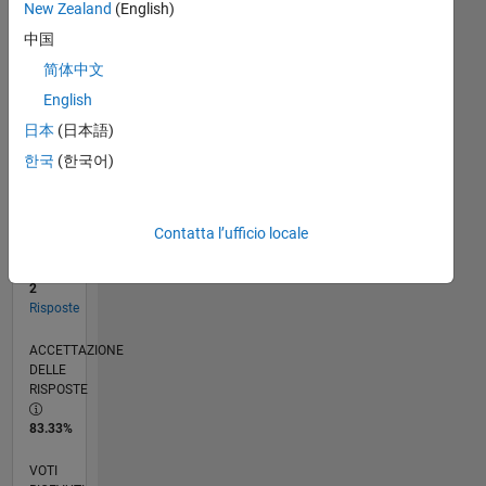
New Zealand
(English)
中国
RANK
简体中文
127.753
English
of
302.034
日本
(日本語)
한국
(한국어)
REPUTAZIONE
0
CONTRIBUTI
Contatta l’ufficio locale
6
Domande
2
Risposte
ACCETTAZIONE
DELLE
RISPOSTE
83.33%
VOTI