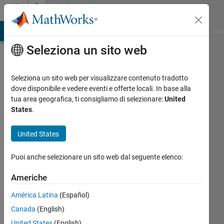
Vai al contenuto
Community
Profile
ATLAB Answers
File Exchange
Cody
AI Chat Playground
Dis
Seleziona un sito web
Seleziona un sito web per visualizzare contenuto tradotto
dove disponibile e vedere eventi e offerte locali. In base alla
kota
tua area geografica, ti consigliamo di selezionare:
United
States
.
kobayashi
United States
Attivo
dal 2018
Puoi anche selezionare un sito web dal seguente elenco:
Followers:
Americhe
0
Following:
América Latina
(Español)
0
Canada
(English)
United States
(English)