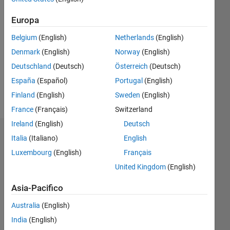
Following:
0
Europa
Belgium
(English)
Netherlands
(English)
Follow
Denmark
(English)
Norway
(English)
Deutschland
(Deutsch)
Österreich
(Deutsch)
Spoken
España
(Español)
Portugal
(English)
Languages:
Finland
(English)
Sweden
(English)
English,
France
(Français)
Switzerland
Italian
Ireland
(English)
Deutsch
Dashboard
Italia
(Italiano)
English
Luxembourg
(English)
Français
Statistica
United Kingdom
(English)
M…
Asia-Pacifico
-2
-1
4
3
Australia
(English)
India
(English)