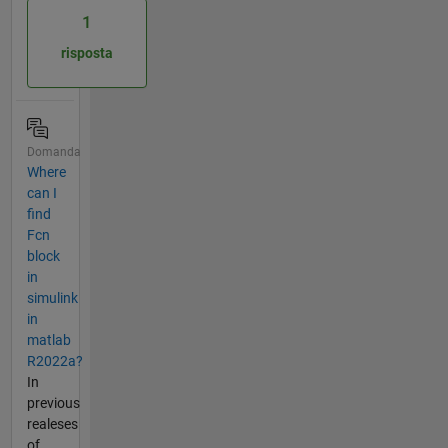
1
risposta
Domanda
Where
can I
find
Fcn
block
in
simulink
in
matlab
R2022a?
In
previous
realeses
of