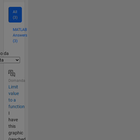
All
(3)
MATLAB
Answers
(3)
er2
to da
Domanda
Limit
value
to a
function
I
have
this
graphic
(reached