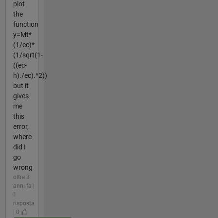
plot
the
function
y=Mt*
(1/ec)*
(1/sqrt(1-
((ec-
h)./ec).^2))
but it
gives
me
this
error,
where
did I
go
wrong
oltre 3
anni fa |
1
risposta
| 0