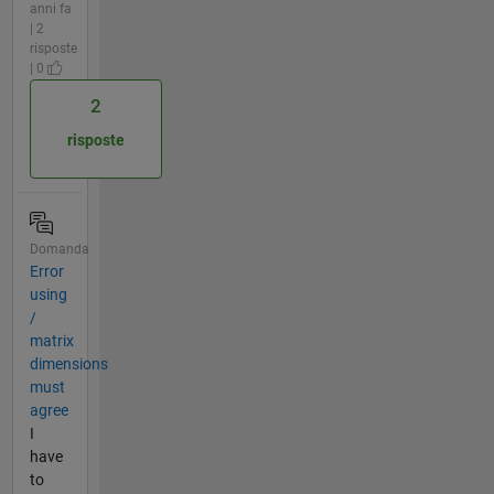
anni fa
| 2
risposte
| 0
2
risposte
Domanda
Error
using
/
matrix
dimensions
must
agree
I
have
to