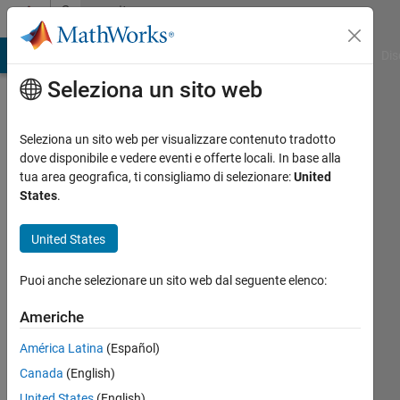
Vai al contenuto
Community
Profile
ATLAB Answers
File Exchange
Cody
AI Chat Playground
Dis
Seleziona un sito web
Seleziona un sito web per visualizzare contenuto tradotto
dove disponibile e vedere eventi e offerte locali. In base alla
Adolfo
tua area geografica, ti consigliamo di selezionare:
United
States
.
Marro
United States
Last
seen:
Puoi anche selezionare un sito web dal seguente elenco:
quasi 3
anni fa
Americhe
|
Attivo
dal 2022
América Latina
(Español)
Canada
(English)
Followers:
0
United States
(English)