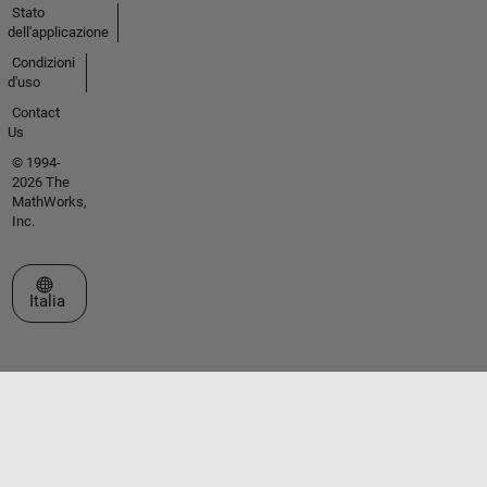
Stato
dell'applicazione
Condizioni
d'uso
Contact
Us
© 1994-
2026 The
MathWorks,
Inc.
Seleziona un sito web
Italia