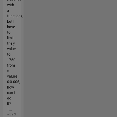
with
a
function),
but I
have
to
limit
the y
value
to
1750
from
x
values
0:0.006,
how
can I
do
it?
T...
oltre 3