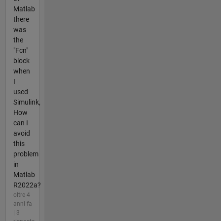
Matlab
there
was
the
"Fcn"
block
when
I
used
Simulink,
How
can I
avoid
this
problem
in
Matlab
R2022a?
oltre 4
anni fa
| 3