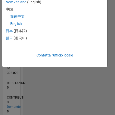
2
New Zealand
(English)
CONTRIBUTI
L
中国
1
简体中文
English
日本
(日本語)
0
04/22
10/22
04/23
10/23
04/24
10/24
04/25
10/25
04/26
11/22
06/23
01/24
08/24
03/25
05/26
12/22
08/23
12/24
08/25
L
한국
(한국어)
CRONOLOGIA
Contatta l’ufficio locale
RANK
298.742
of
302.023
REPUTAZIONE
0
CONTRIBUTI
3
Domande
0