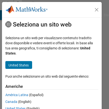
Vai al contenuto
Community
Profile
ATLAB Answers
File Exchange
Cody
AI Chat Playground
Dis
Seleziona un sito web
Seleziona un sito web per visualizzare contenuto tradotto
dove disponibile e vedere eventi e offerte locali. In base alla
Ronald
tua area geografica, ti consigliamo di selezionare:
United
States
.
Hartwig
United States
Followers:
Puoi anche selezionare un sito web dal seguente elenco:
0
Following:
Americhe
0
América Latina
(Español)
Follow
Canada
(English)
United States
(English)