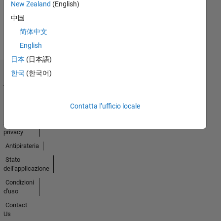
New Zealand
(English)
中国
简体中文
English
日本
(日本語)
한국
(한국어)
Centro di
fiducia
Marchi
Contatta l’ufficio locale
Informativa
sulla
privacy
Antipirateria
Stato
dell'applicazione
Condizioni
d'uso
Contact
Us