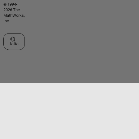
© 1994-
2026 The
MathWorks,
Inc.
Seleziona un sito web
Italia