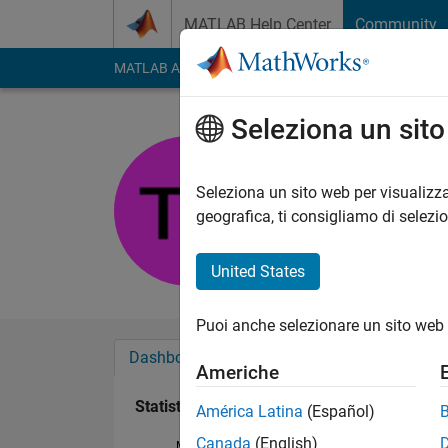
Vai al contenuto
MATLAB Help Center
Community
MATLAB Answers
File Exchange
Cody
AI Cha
Seleziona un sit
Trethyn Tr
Last seen: circa un 
Seleziona un sito web per visualizza
Followers:
0
Followi
geografica, ti consigliamo di selezi
Follow
United States
Puoi anche selezionare un sito web 
Dashboard
Badge
Sponsorizzazioni
Americhe
Statistica
América Latina
(Español)
Canada
(English)
MATLAB Answers