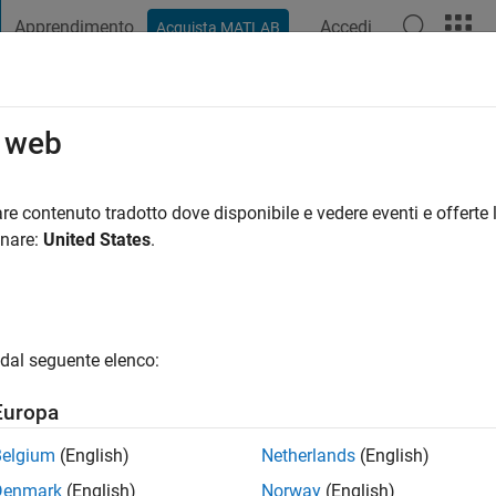
Apprendimento
Accedi
Acquista MATLAB
t Playground
Discussioni
Concorsi
Blog
Pubblica
Altro
o web
ethyn
anno fa
|
Attivo dal 2021
re contenuto tradotto dove disponibile e vedere eventi e offerte l
ng:
0
onare:
United States
.
dal seguente elenco:
Europa
Belgium
(English)
Netherlands
(English)
RANK
Denmark
(English)
Norway
(English)