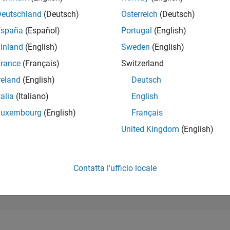
102.283
of 302.028
Deutschland
(Deutsch)
Österreich
(Deutsch)
España
(Español)
Portugal
(English)
REPUTAZIONE
0
inland
(English)
Sweden
(English)
rance
(Français)
Switzerland
CONTRIBUTI
1
Domanda
reland
(English)
Deutsch
0
Risposte
talia
(Italiano)
English
ACCETTAZION
Luxembourg
(English)
Français
DELLE RISPOS
100.0%
3
11/23
L
04/24
09/24
02/25
07/25
12/25
05/26
United Kingdom
(English)
CRONOLOGIA
VOTI RICEVUTI
0
Contatta l’ufficio locale