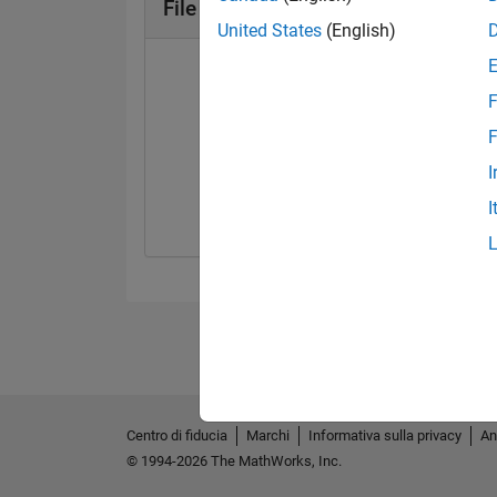
File Exchange Badge
United States
(English)
F
F
First Review
Explorer
I
31 Jul 2021
01 Mar 2022
I
Centro di fiducia
Marchi
Informativa sulla privacy
An
© 1994-2026 The MathWorks, Inc.