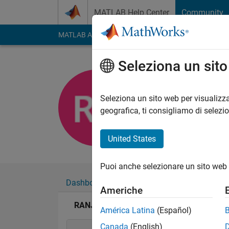
Vai al contenuto
MATLAB Help Center
Community
MATLAB Answers
File Exchange
Cody
AI Cha
Seleziona un sit
RANJAN 
Last seen: 12 mesi f
Seleziona un sito web per visualizza
Followers:
0
Followi
geografica, ti consigliamo di selezi
Follow
United States
Puoi anche selezionare un sito web 
Dashboard
Badge
Sponsorizzazioni
Americhe
RANJAN PAL's Badge
América Latina
(Español)
Canada
(English)