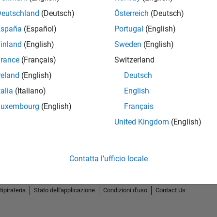
Deutschland
(Deutsch)
Österreich
(Deutsch)
España
(Español)
Portugal
(English)
inland
(English)
Sweden
(English)
rance
(Français)
Switzerland
reland
(English)
Deutsch
talia
(Italiano)
English
Luxembourg
(English)
Français
United Kingdom
(English)
Contatta l’ufficio locale
tipirateria
Stato dell'applicazione
Condizioni d'uso
Contact Us