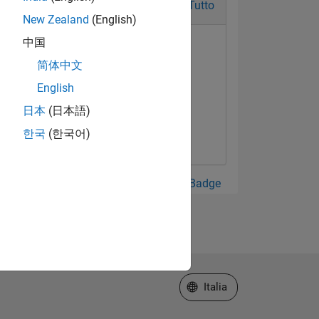
Tutto
New Zealand
(English)
中国
简体中文
English
日本
(日本語)
한국
(한국어)
Guarda tutto Badge
Seleziona un sito web
Italia