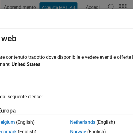
Apprendimento
Accedi
Acquista MATLAB
t Playground
Discussioni
Concorsi
Blog
Pubblica
Altro
o web
PAL
a
|
Attivo dal 2019
re contenuto tradotto dove disponibile e vedere eventi e offerte l
ng:
0
onare:
United States
.
dal seguente elenco:
Europa
Belgium
(English)
Netherlands
(English)
Denmark
(English)
Norway
(English)