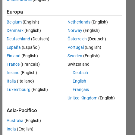
Following:
0
Europa
Belgium
(English)
Netherlands
(English)
Follow
Denmark
(English)
Norway
(English)
Deutschland
(Deutsch)
Österreich
(Deutsch)
Messaggio
I am an
España
(Español)
Portugal
(English)
undergraduate
Finland
(English)
Sweden
(English)
engineer.
France
(Français)
Switzerland
my
main
Ireland
(English)
Deutsch
Mostra
interest
Italia
(Italiano)
English
altro
is
Luxembourg
(English)
Français
towards
Dashboard
mechanical
United Kingdom
(English)
design
Asia-Pacifico
Statistica
and
simulations.
Australia
(English)
C…
All
India
(English)
F…