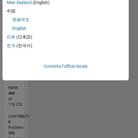
New Zealand
(English)
M…
中国
-100
120
140
300
-40
-20
-50
20
40
60
80
250
简体中文
200
English
CONTRIBUTI
150
100
日本
(日本語)
100
한국
(한국어)
50
0
04/20
12/20
08/21
04/22
12/22
08/23
04/24
12/24
08/25
04/26
01/21
10/21
07/22
04/23
01/24
10/24
07/25
02/21
12/21
10/22
06/24
04/25
02/26
03/21
02/22
01/23
12/23
11/24
10/25
L
Contatta l’ufficio locale
CRONOLOGIA
RANK
480
of
178.223
CONTRIBUTI
0
Problemi
332