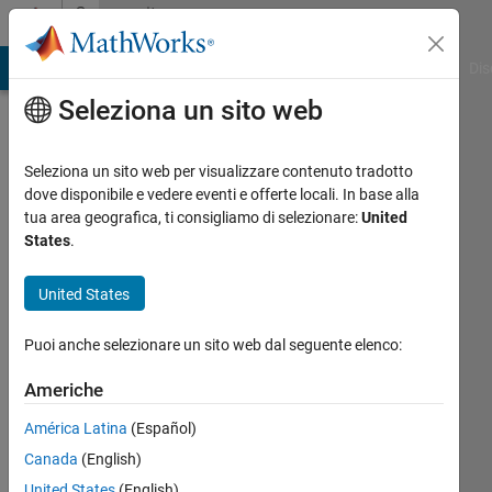
Vai al contenuto
Community
Profile
ATLAB Answers
File Exchange
Cody
AI Chat Playground
Dis
Seleziona un sito web
Seleziona un sito web per visualizzare contenuto tradotto
dove disponibile e vedere eventi e offerte locali. In base alla
sachin
tua area geografica, ti consigliamo di selezionare:
United
States
.
kansal
United States
Last
seen:
Puoi anche selezionare un sito web dal seguente elenco:
quasi 2
anni fa
Americhe
|
Attivo
dal 2020
América Latina
(Español)
Canada
(English)
Followers:
0
United States
(English)