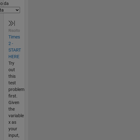
er2
to da
Risolto
Times
2 -
START
HERE
Try
out
this
test
problem
first.
Given
the
variable
x as
your
input,