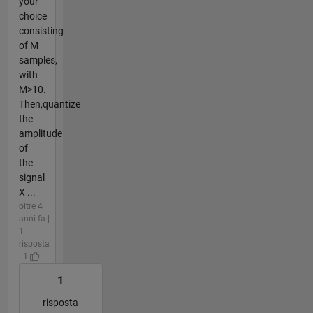
your
choice
consisting
of M
samples,
with
M>10.
Then,quantize
the
amplitude
of
the
signal
X ...
oltre 4
anni fa |
1
risposta
| 1
1
risposta