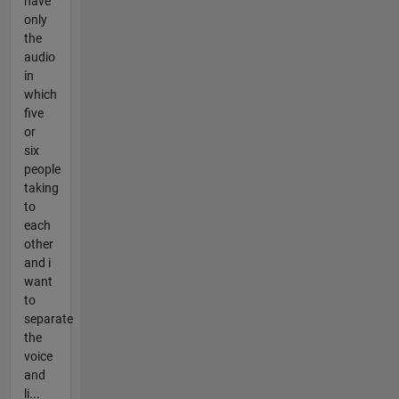
have
only
the
audio
in
which
five
or
six
people
taking
to
each
other
and i
want
to
separate
the
voice
and
li...