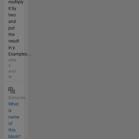
multiply
it by
two
and
put
the
result
in y.
Examples:...
oltre
3
anni
fa
Domanda
What
is
name
of
this
block?