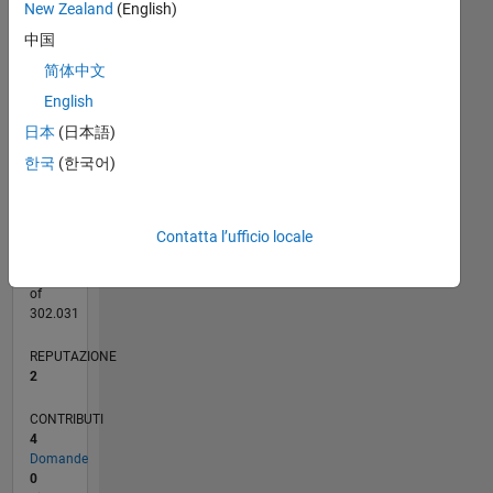
New Zealand
(English)
CONTRIBUTI
2
中国
L
简体中文
1
English
日本
(日本語)
0
12/19
09/20
06/21
03/22
12/22
09/23
06/24
03/25
12/25
10/20
08/21
06/22
04/23
02/24
12/24
10/25
08/26
11/20
10/21
09/22
08/23
07/24
06/25
05/26
L
한국
(한국어)
CRONOLOGIA
Contatta l’ufficio locale
RANK
17.509
of
302.031
REPUTAZIONE
2
CONTRIBUTI
4
Domande
0