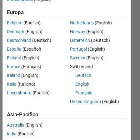
Following:
0
Europa
Belgium
(English)
Netherlands
(English)
Follow
Denmark
(English)
Norway
(English)
Deutschland
(Deutsch)
Österreich
(Deutsch)
España
(Español)
Portugal
(English)
Finland
(English)
Sweden
(English)
France
(Français)
Switzerland
Ireland
(English)
Deutsch
Dashboard
Italia
(Italiano)
English
Luxembourg
(English)
Français
Statistica
United Kingdom
(English)
M…
All
Asia-Pacifico
C…
Australia
(English)
-2
-1
4
3
India
(English)