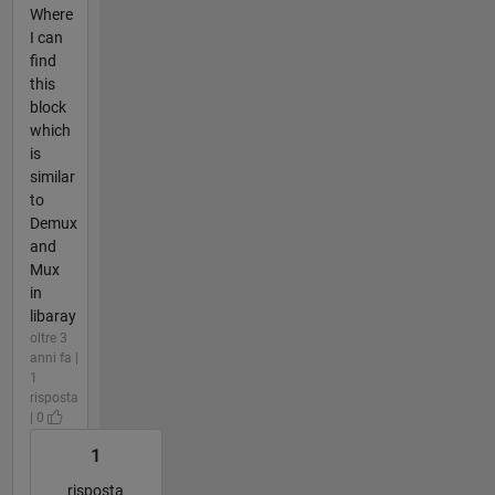
Where
I can
find
this
block
which
is
similar
to
Demux
and
Mux
in
libaray
oltre 3
anni fa |
1
risposta
| 0
1
risposta