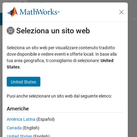
Vai al contenuto
Community
Profile
ATLAB Answers
File Exchange
Cody
AI Chat Playground
Dis
Seleziona un sito web
Seleziona un sito web per visualizzare contenuto tradotto
dove disponibile e vedere eventi e offerte locali. In base alla
Muhammad
tua area geografica, ti consigliamo di selezionare:
United
States
.
Murtaza
United States
Last
seen:
Puoi anche selezionare un sito web dal seguente elenco:
quasi 2
anni fa
Americhe
|
Attivo
dal 2019
América Latina
(Español)
Canada
(English)
Followers:
0
United States
(English)