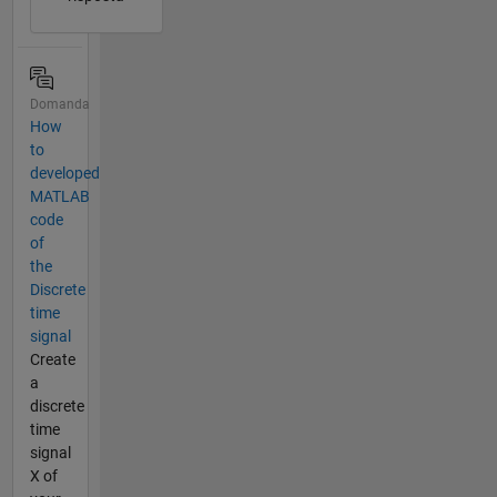
Domanda
How
to
developed
MATLAB
code
of
the
Discrete
time
signal
Create
a
discrete
time
signal
X of