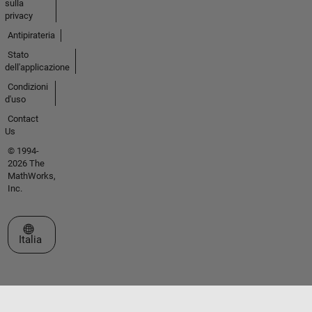
sulla
privacy
Antipirateria
Stato
dell'applicazione
Condizioni
d'uso
Contact
Us
© 1994-
2026 The
MathWorks,
Inc.
Seleziona un sito web
Italia