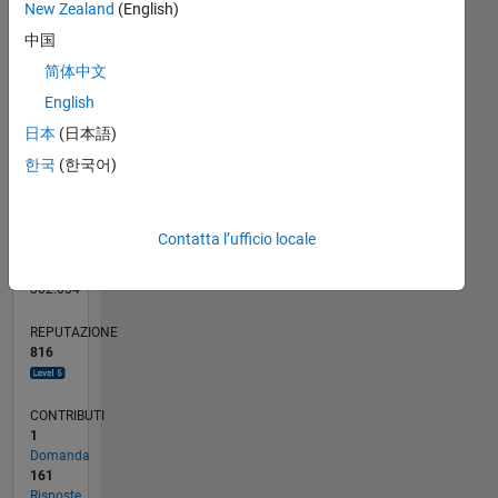
CONTRIBUTI
New Zealand
(English)
15
10
中国
10
简体中文
5
English
0
09/11
04/13
11/14
06/16
01/18
08/19
03/21
10/22
05/24
12/25
06/13
03/15
12/16
09/18
06/20
03/22
12/23
09/25
09/13
09/15
09/17
09/19
09/21
09/23
10/13
11/15
12/17
01/20
02/22
03/24
04/26
L
日本
(日本語)
CRONOLOGIA
한국
(한국어)
RANK
Contatta l’ufficio locale
149
of
302.034
REPUTAZIONE
816
CONTRIBUTI
1
Domanda
161
Risposte