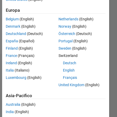
Follow
Europa
Messaggio
Professional
Belgium
(English)
Netherlands
(English)
Interests:
Denmark
(English)
Norway
(English)
Mathematics
Deutschland
(Deutsch)
Österreich
(Deutsch)
and
statistics
España
(Español)
Portugal
(English)
Finland
(English)
Sweden
(English)
France
(Français)
Switzerland
Dashboard
Ireland
(English)
Deutsch
Italia
(Italiano)
English
Statistica
Luxembourg
(English)
Français
M…
United Kingdom
(English)
All
F…
Asia-Pacifico
Australia
(English)
-10
12
14
30
-4
-2
-5
2
4
6
8
25
India
(English)
20