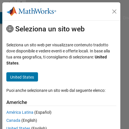
Vai al contenuto
Community
Profile
ATLAB Answers
File Exchange
Cody
AI Chat Playground
Dis
Seleziona un sito web
Seleziona un sito web per visualizzare contenuto tradotto
dove disponibile e vedere eventi e offerte locali. In base alla
Kye
tua area geografica, ti consigliamo di selezionare:
United
States
.
Taylor
United States
Attivo
dal 2011
Puoi anche selezionare un sito web dal seguente elenco:
Followers:
Americhe
0
Following:
América Latina
(Español)
0
Canada
(English)
United States
(English)