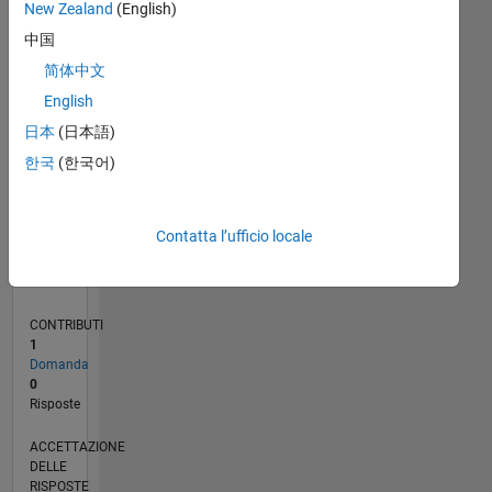
New Zealand
(English)
中国
0
11/21
05/22
11/22
05/23
11/23
05/24
11/24
05/25
11/25
05/26
06/22
01/23
08/23
03/24
10/24
12/25
07/26
07/22
03/23
07/24
03/25
L
简体中文
CRONOLOGIA
English
日本
(日本語)
RANK
한국
(한국어)
25.979
of
302.025
Contatta l’ufficio locale
REPUTAZIONE
1
CONTRIBUTI
1
Domanda
0
Risposte
ACCETTAZIONE
DELLE
RISPOSTE