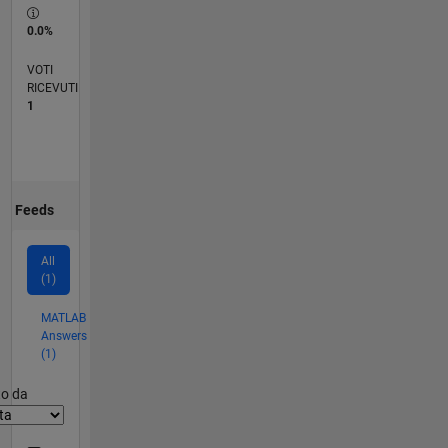
0.0%
VOTI
RICEVUTI
1
Feeds
All
(1)
MATLAB
Answers
(1)
er2
to da