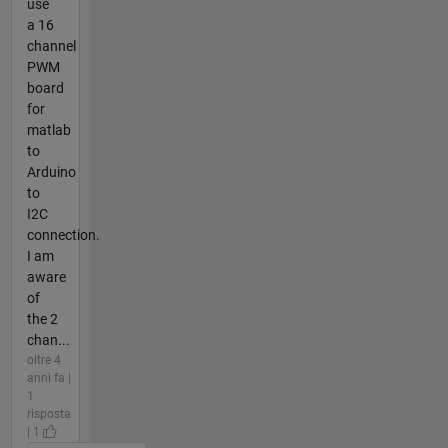
use
a 16
channel
PWM
board
for
matlab
to
Arduino
to
I2C
connection.
I am
aware
of
the 2
chan...
oltre 4
anni fa |
1
risposta
| 1