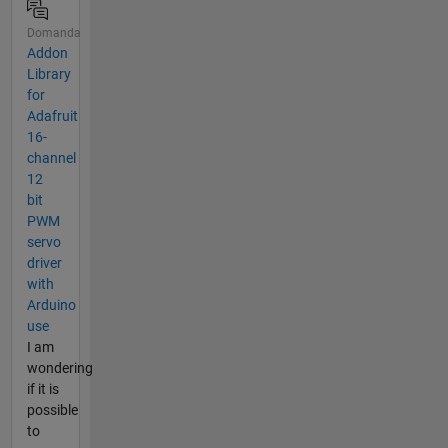
Domanda
Addon
Library
for
Adafruit
16-
channel
12
bit
PWM
servo
driver
with
Arduino
use
I am
wondering
if it is
possible
to