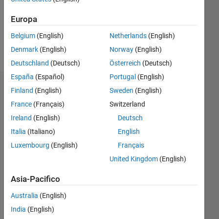
Following:
0
Europa
Belgium
(English)
Netherlands
(English)
Follow
Denmark
(English)
Norway
(English)
Deutschland
(Deutsch)
Österreich
(Deutsch)
España
(Español)
Portugal
(English)
Dashboard
Finland
(English)
Sweden
(English)
France
(Français)
Switzerland
Statistica
Ireland
(English)
Deutsch
M…
Italia
(Italiano)
English
Luxembourg
(English)
Français
-2
-1
3
2
United Kingdom
(English)
Asia-Pacifico
CONTRIBUTI
L
1
Australia
(English)
India
(English)