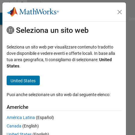
Vai al contenuto
Community
Profile
ATLAB Answers
File Exchange
Cody
AI Chat Playground
Dis
Seleziona un sito web
Seleziona un sito web per visualizzare contenuto tradotto
dove disponibile e vedere eventi e offerte locali. In base alla
Hunter
tua area geografica, ti consigliamo di selezionare:
United
States
.
Ryno
United States
Last
seen:
Puoi anche selezionare un sito web dal seguente elenco:
circa 4
anni fa
Americhe
|
Attivo
dal 2021
América Latina
(Español)
Canada
(English)
Followers:
0
United States
(English)