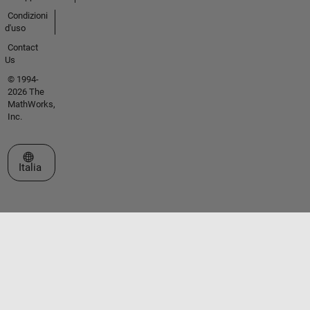
Condizioni
d'uso
Contact
Us
© 1994-
2026 The
MathWorks,
Inc.
Seleziona un sito web
Italia