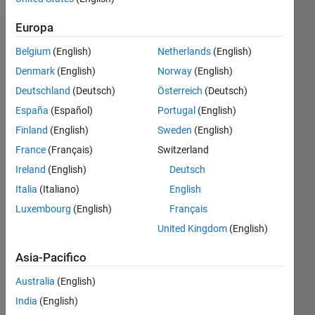
Europa
Dashboard
Belgium
(English)
Netherlands
(English)
Denmark
(English)
Norway
(English)
Statistica
Deutschland
(Deutsch)
Österreich
(Deutsch)
M…
España
(Español)
Portugal
(English)
Finland
(English)
Sweden
(English)
-2
-1
3
2
France
(Français)
Switzerland
Ireland
(English)
Deutsch
CONTRIBUTI
Italia
(Italiano)
English
L
1
Luxembourg
(English)
Français
United Kingdom
(English)
0
Asia-Pacifico
07/19
04/20
01/21
10/21
07/22
04/23
01/24
10/24
07/25
04/26
05/20
03/21
01/22
11/22
09/23
07/24
05/25
03/26
07/20
07/21
07/23
07/26
L
Australia
(English)
CRONOLOGIA
India
(English)