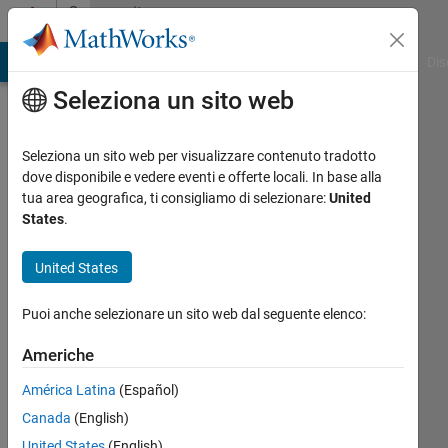
Vai al contenuto
Community
Profile
ATLAB Answers
File Exchange
Cody
AI Chat Playground
Dis
Seleziona un sito web
Seleziona un sito web per visualizzare contenuto tradotto
dove disponibile e vedere eventi e offerte locali. In base alla
Houshmand
tua area geografica, ti consigliamo di selezionare:
United
States
.
Attivo
dal 2019
United States
Followers:
Puoi anche selezionare un sito web dal seguente elenco:
0
Following:
Americhe
0
América Latina
(Español)
Canada
(English)
Follow
United States
(English)