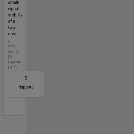
small-
signal
stability
of a
two-
area
...
circa 7
anni fa
| 0
risposte
| 0
0
risposte