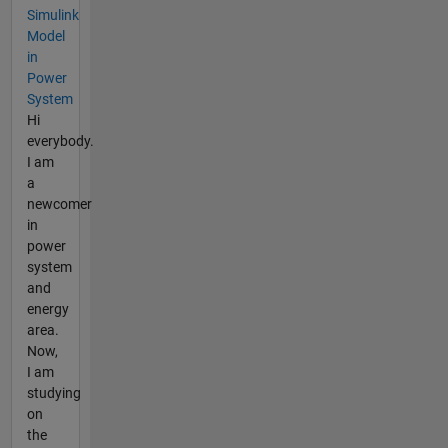
Simulink
Model
in
Power
System
Hi
everybody.
I am
a
newcomer
in
power
system
and
energy
area.
Now,
I am
studying
on
the