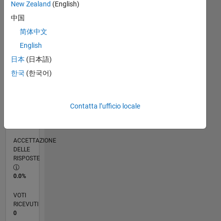
New Zealand
(English)
RANK
中国
253.375
of
简体中文
302.025
English
REPUTAZIONE
日本
(日本語)
0
한국
(한국어)
CONTRIBUTI
1
Domanda
Contatta l’ufficio locale
0
Risposte
ACCETTAZIONE
DELLE
RISPOSTE
0.0%
VOTI
RICEVUTI
0