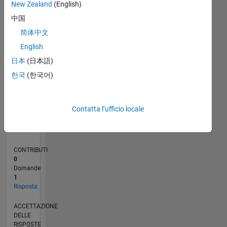
New Zealand
(English)
中国
0
07/18
05/19
03/20
01/21
11/21
09/22
07/23
05/24
03/25
01/26
07/19
07/20
07/21
07/22
07/24
07/25
07/26
09/19
11/20
01/22
03/23
L
简体中文
CRONOLOGIA
English
日本
(日本語)
RANK
한국
(한국어)
127.949
of
302.025
Contatta l’ufficio locale
REPUTAZIONE
0
CONTRIBUTI
0
Domande
1
Risposta
ACCETTAZIONE
DELLE
RISPOSTE