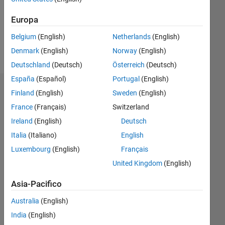
Following:
0
Europa
Belgium
(English)
Netherlands
(English)
Follow
Denmark
(English)
Norway
(English)
Deutschland
(Deutsch)
Österreich
(Deutsch)
España
(Español)
Portugal
(English)
Dashboard
Finland
(English)
Sweden
(English)
France
(Français)
Switzerland
Statistica
Ireland
(English)
Deutsch
M…
Italia
(Italiano)
English
Luxembourg
(English)
Français
-2
-1
3
2
United Kingdom
(English)
Asia-Pacifico
CONTRIBUTI
L
1
Australia
(English)
India
(English)