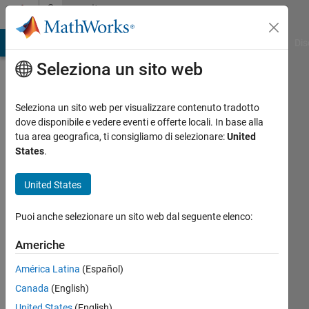
Vai al contenuto
Community
Profile
ATLAB Answers
File Exchange
Cody
AI Chat Playground
Dis
Seleziona un sito web
Seleziona un sito web per visualizzare contenuto tradotto
dove disponibile e vedere eventi e offerte locali. In base alla
Richard
tua area geografica, ti consigliamo di selezionare:
United
States
.
Doyle
United States
Last
seen:
Puoi anche selezionare un sito web dal seguente elenco:
oltre un
anno fa
Americhe
|
Attivo
dal 2018
América Latina
(Español)
Canada
(English)
Followers:
0
United States
(English)