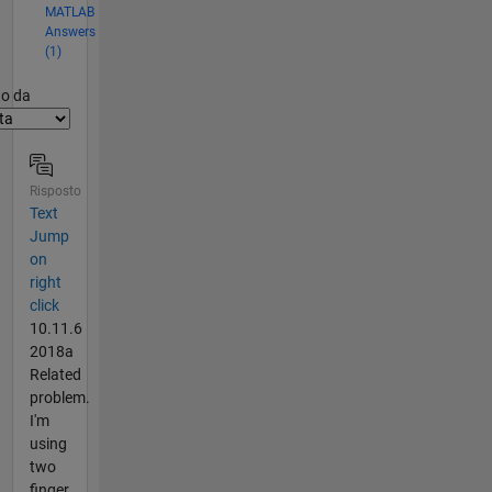
MATLAB
Answers
(1)
er2
to da
Risposto
Text
Jump
on
right
click
10.11.6
2018a
Related
problem.
I'm
using
two
finger