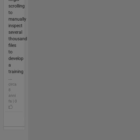
scrolling
to
manually
inspect
several
thousand
files
to
develop
a
training
...
circa
8
anni
fa | 0