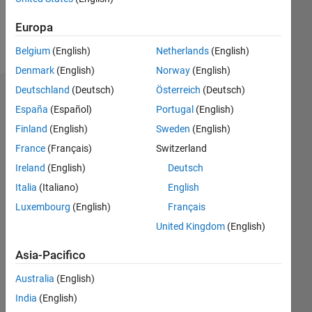
Follow
Europa
Messaggio
Belgium
(English)
Netherlands
(English)
Denmark
(English)
Norway
(English)
Deutschland
(Deutsch)
Österreich
(Deutsch)
Dashboard
España
(Español)
Portugal
(English)
Finland
(English)
Sweden
(English)
Feeds
France
(Français)
Switzerland
Ireland
(English)
Deutsch
Italia
(Italiano)
English
Luxembourg
(English)
Français
United Kingdom
(English)
Asia-Pacifico
Australia
(English)
India
(English)