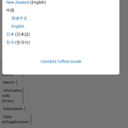
New Zealand
(English)
中国
Nessuna
简体中文
attività
English
日本
(日本語)
한국
(한국어)
Contatta l’ufficio locale
Centro di
fiducia
Marchi
Informativa
sulla
privacy
Antipirateria
Stato
dell'applicazione