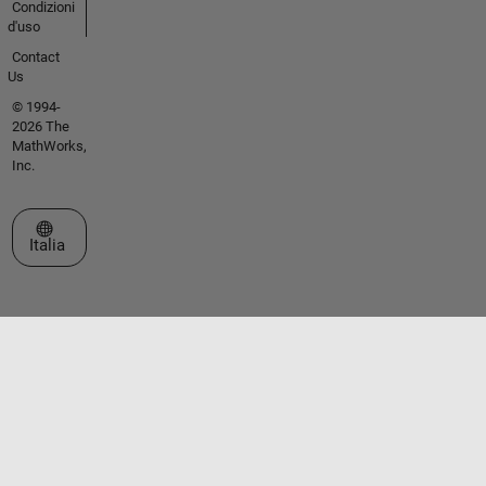
Condizioni
d'uso
Contact
Us
© 1994-
2026 The
MathWorks,
Inc.
Seleziona un sito web
Italia