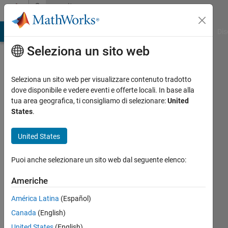
Vai al contenuto
Community
Profile
ATLAB Answers
File Exchange
Cody
AI Chat Playground
Dis
Seleziona un sito web
Seleziona un sito web per visualizzare contenuto tradotto
dove disponibile e vedere eventi e offerte locali. In base alla
Jason
tua area geografica, ti consigliamo di selezionare:
United
States
.
Last
seen:
United States
circa 2
anni fa
Puoi anche selezionare un sito web dal seguente elenco:
Followers:
Americhe
0
Following:
América Latina
(Español)
0
Canada
(English)
United States
(English)