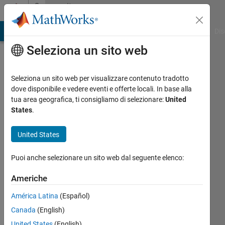
Vai al contenuto
Community
Profile
ATLAB Answers
File Exchange
Cody
AI Chat Playground
Dis
Seleziona un sito web
Seleziona un sito web per visualizzare contenuto tradotto
dove disponibile e vedere eventi e offerte locali. In base alla
钧
tua area geografica, ti consigliamo di selezionare:
United
States
.
翔
United States
Last
seen: 5
Puoi anche selezionare un sito web dal seguente elenco:
mesi fa
Americhe
Followers:
0
América Latina
(Español)
Following:
Canada
(English)
1
United States
(English)