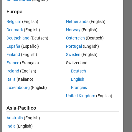
Follow
Europa
Belgium
(English)
Netherlands
(English)
Denmark
(English)
Norway
(English)
Dashboard
Deutschland
(Deutsch)
Österreich
(Deutsch)
España
(Español)
Portugal
(English)
Feeds
Finland
(English)
Sweden
(English)
France
(Français)
Switzerland
Ireland
(English)
Deutsch
Italia
(Italiano)
English
Luxembourg
(English)
Français
United Kingdom
(English)
Asia-Pacifico
Australia
(English)
India
(English)