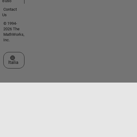
d'uso
Contact
Us
© 1994-
2026 The
MathWorks,
Inc.
Seleziona un sito web
Italia