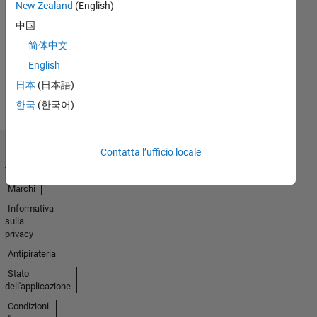
New Zealand
(English)
Nessuna
中国
attività
简体中文
English
日本
(日本語)
한국
(한국어)
Contatta l’ufficio locale
Centro di
fiducia
Marchi
Informativa
sulla
privacy
Antipirateria
Stato
dell'applicazione
Condizioni