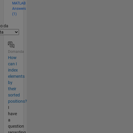
MATLAB
Answers
(1)
er2
to da
Domanda
How
can I
index
elements
by
their
sorted
positions?
I
have
a
question
regarding