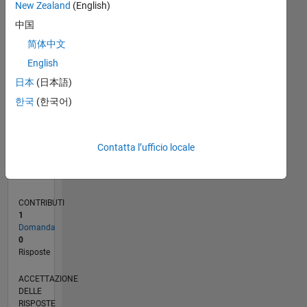
New Zealand
(English)
中国
0
03/20
11/20
07/21
03/22
11/22
07/23
03/24
11/24
07/25
03/26
01/21
11/21
09/22
05/24
03/25
01/26
02/21
01/22
12/22
11/23
10/24
09/25
08/26
L
简体中文
CRONOLOGIA
English
日本
(日本語)
RANK
한국
(한국어)
268.407
of
302.031
Contatta l’ufficio locale
REPUTAZIONE
0
CONTRIBUTI
1
Domanda
0
Risposte
ACCETTAZIONE
DELLE
RISPOSTE