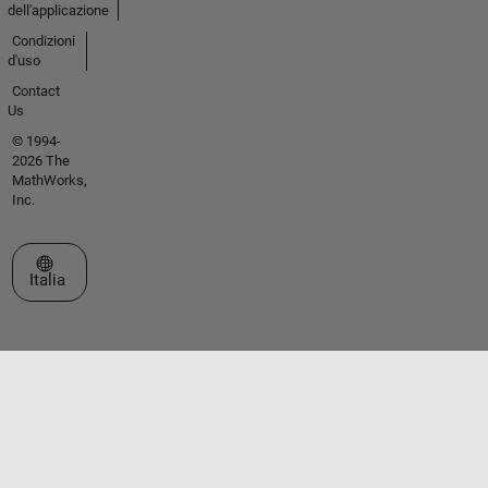
dell'applicazione
Condizioni
d'uso
Contact
Us
© 1994-
2026 The
MathWorks,
Inc.
Seleziona un sito web
Italia