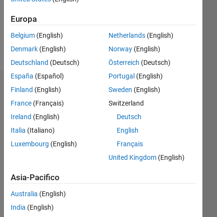
Following:
0
Europa
Belgium
(English)
Netherlands
(English)
Follow
Denmark
(English)
Norway
(English)
Deutschland
(Deutsch)
Österreich
(Deutsch)
España
(Español)
Portugal
(English)
Dashboard
Finland
(English)
Sweden
(English)
France
(Français)
Switzerland
Statistica
Ireland
(English)
Deutsch
M…
Italia
(Italiano)
English
Luxembourg
(English)
Français
-2
-1
3
2
United Kingdom
(English)
Asia-Pacifico
CONTRIBUTI
L
1
Australia
(English)
India
(English)