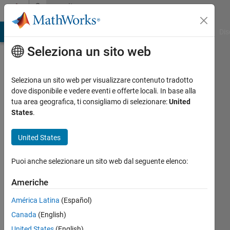
Vai al contenuto
Community
Profile
ATLAB Answers
File Exchange
Cody
AI Chat Playground
Dis
Seleziona un sito web
Seleziona un sito web per visualizzare contenuto tradotto
dove disponibile e vedere eventi e offerte locali. In base alla
Daniel
tua area geografica, ti consigliamo di selezionare:
United
States
.
Drumm
United States
Last
seen:
Puoi anche selezionare un sito web dal seguente elenco:
circa 5
anni fa
Americhe
|
Attivo
dal 2020
América Latina
(Español)
Canada
(English)
Followers:
0
United States
(English)