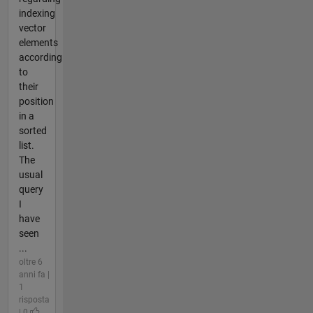
indexing
vector
elements
according
to
their
position
in a
sorted
list.
The
usual
query
I
have
seen
...
oltre 6
anni fa |
1
risposta
| 0